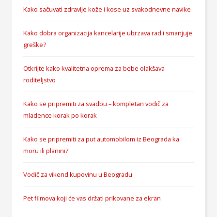
Kako sačuvati zdravlje kože i kose uz svakodnevne navike
Kako dobra organizacija kancelarije ubrzava rad i smanjuje
greške?
Otkrijte kako kvalitetna oprema za bebe olakšava
roditeljstvo
Kako se pripremiti za svadbu – kompletan vodič za
mladence korak po korak
Kako se pripremiti za put automobilom iz Beograda ka
moru ili planini?
Vodič za vikend kupovinu u Beogradu
Pet filmova koji će vas držati prikovane za ekran