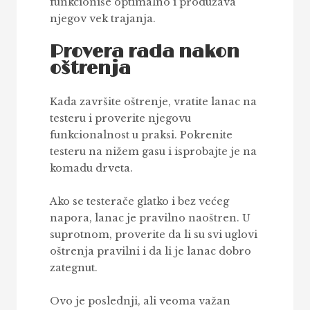
funkcioniše optimalno i produžava
njegov vek trajanja.
Provera rada nakon
oštrenja
Kada završite oštrenje, vratite lanac na
testeru i proverite njegovu
funkcionalnost u praksi. Pokrenite
testeru na nižem gasu i isprobajte je na
komadu drveta.
Ako se testerače glatko i bez većeg
napora, lanac je pravilno naoštren. U
suprotnom, proverite da li su svi uglovi
oštrenja pravilni i da li je lanac dobro
zategnut.
Ovo je poslednji, ali veoma važan