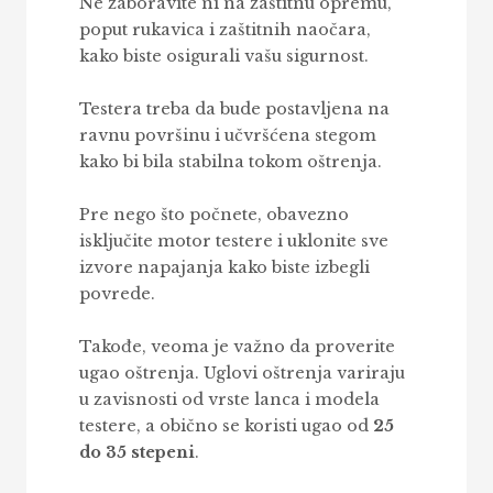
Ne zaboravite ni na zaštitnu opremu,
poput rukavica i zaštitnih naočara,
kako biste osigurali vašu sigurnost.
Testera treba da bude postavljena na
ravnu površinu i učvršćena stegom
kako bi bila stabilna tokom oštrenja.
Pre nego što počnete, obavezno
isključite motor testere i uklonite sve
izvore napajanja kako biste izbegli
povrede.
Takođe, veoma je važno da proverite
ugao oštrenja. Uglovi oštrenja variraju
u zavisnosti od vrste lanca i modela
testere, a obično se koristi ugao od
25
do 35 stepeni
.