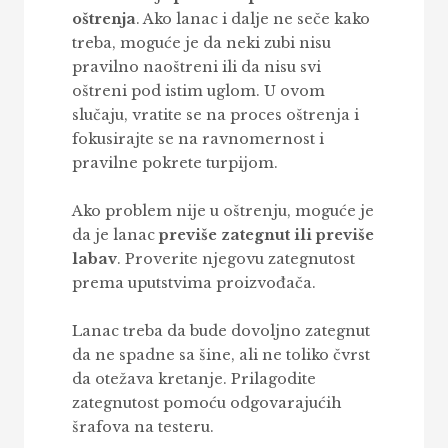
oštrenja
. Ako lanac i dalje ne seče kako
treba, moguće je da neki zubi nisu
pravilno naoštreni ili da nisu svi
oštreni pod istim uglom. U ovom
slučaju, vratite se na proces oštrenja i
fokusirajte se na ravnomernost i
pravilne pokrete turpijom.
Ako problem nije u oštrenju, moguće je
da je lanac
previše zategnut ili previše
labav
. Proverite njegovu zategnutost
prema uputstvima proizvođača.
Lanac treba da bude dovoljno zategnut
da ne spadne sa šine, ali ne toliko čvrst
da otežava kretanje. Prilagodite
zategnutost pomoću odgovarajućih
šrafova na testeru.