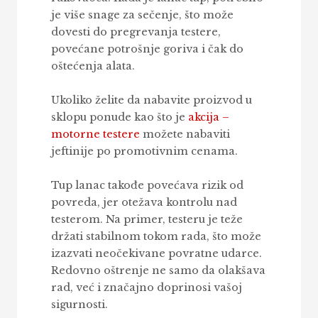
je više snage za sečenje, što može
dovesti do pregrevanja testere,
povećane potrošnje goriva i čak do
oštećenja alata.
Ukoliko želite da nabavite proizvod u
sklopu ponude kao što je
akcija –
motorne testere
možete nabaviti
jeftinije po promotivnim cenama.
Tup lanac takođe povećava rizik od
povreda, jer otežava kontrolu nad
testerom. Na primer, testeru je teže
držati stabilnom tokom rada, što može
izazvati neočekivane povratne udarce.
Redovno oštrenje ne samo da olakšava
rad, već i značajno doprinosi vašoj
sigurnosti.