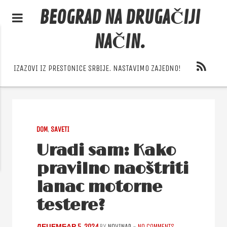
BEOGRAD NA DRUGAČIJI
NAČIN.
IZAZOVI IZ PRESTONICE SRBIJE. NASTAVIMO ZAJEDNO!
DOM
,
SAVETI
Uradi sam: Kako
pravilno naoštriti
lanac motorne
testere?
ДЕЦЕМБАР 5, 2024
BY
NOVINAR
-
NO COMMENTS