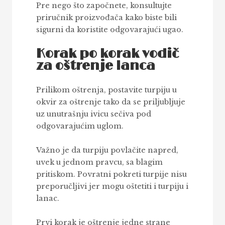
Pre nego što započnete, konsultujte
priručnik proizvođača kako biste bili
sigurni da koristite odgovarajući ugao.
Korak po korak vodič
za oštrenje lanca
Prilikom oštrenja, postavite turpiju u
okvir za oštrenje tako da se priljubljuje
uz unutrašnju ivicu sečiva pod
odgovarajućim uglom.
Važno je da turpiju povlačite napred,
uvek u jednom pravcu, sa blagim
pritiskom. Povratni pokreti turpije nisu
preporučljivi jer mogu oštetiti i turpiju i
lanac.
Prvi korak je oštrenje jedne strane