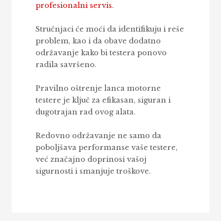
profesionalni servis
.
Stručnjaci će moći da identifikuju i reše
problem, kao i da obave dodatno
održavanje kako bi testera ponovo
radila savršeno.
Pravilno oštrenje lanca motorne
testere je ključ za efikasan, siguran i
dugotrajan rad ovog alata.
Redovno održavanje ne samo da
poboljšava performanse vaše testere,
već značajno doprinosi vašoj
sigurnosti i smanjuje troškove.