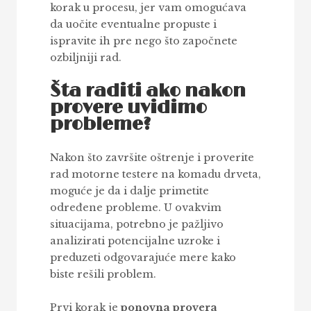
korak u procesu, jer vam omogućava
da uočite eventualne propuste i
ispravite ih pre nego što započnete
ozbiljniji rad.
Šta raditi ako nakon
provere uvidimo
probleme?
Nakon što završite oštrenje i proverite
rad motorne testere na komadu drveta,
moguće je da i dalje primetite
određene probleme. U ovakvim
situacijama, potrebno je pažljivo
analizirati potencijalne uzroke i
preduzeti odgovarajuće mere kako
biste rešili problem.
Prvi korak je
ponovna provera