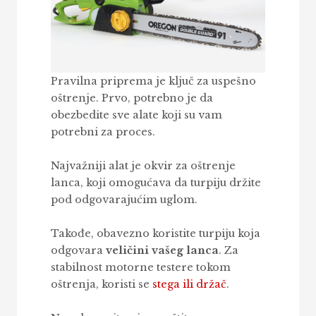
Pravilna priprema je ključ za uspešno
oštrenje. Prvo, potrebno je da
obezbedite sve alate koji su vam
potrebni za proces.
Najvažniji alat je okvir za oštrenje
lanca, koji omogućava da turpiju držite
pod odgovarajućim uglom.
Takođe, obavezno koristite turpiju koja
odgovara
veličini vašeg lanca
. Za
stabilnost motorne testere tokom
oštrenja, koristi se
stega ili držač
.