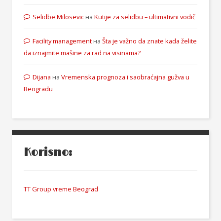
Selidbe Milosevic
на
Kutije za selidbu – ultimativni vodič
Facility management
на
Šta je važno da znate kada želite
da iznajmite mašine za rad na visinama?
Dijana
на
Vremenska prognoza i saobraćajna gužva u
Beogradu
Korisno:
TT Group vreme Beograd