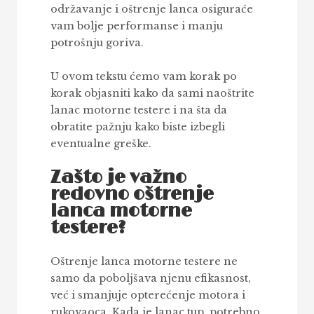
održavanje i oštrenje lanca osiguraće
vam bolje performanse i manju
potrošnju goriva.
U ovom tekstu ćemo vam korak po
korak objasniti kako da sami naoštrite
lanac motorne testere i na šta da
obratite pažnju kako biste izbegli
eventualne greške.
Zašto je važno
redovno oštrenje
lanca motorne
testere?
Oštrenje lanca motorne testere ne
samo da poboljšava njenu efikasnost,
već i smanjuje opterećenje motora i
rukovaoca. Kada je lanac tup, potrebno