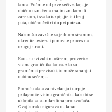
lanca. Počnite od prve sečive, koja je
obično označena malim znakom ili
zarezom, i svaku turpijajte isti broj
puta, obično
četiri do pet poteza
.
Nakon što završite sa jednom stranom,
okrenite testeru i ponovite proces na
drugoj strani.
Kada su svi zubi naoštreni, proverite
visinu graničnika lanca. Ako su
graničnici previsoki, to može smanjiti
dubinu sečenja.
Pomoću alata za nivelaciju i turpije
prilagodite visinu graničnika kako bi se
uklopila sa standardima proizvođača.
Ovaj korak osigurava da lanac