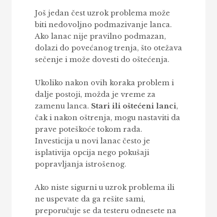
Još jedan čest uzrok problema može
biti nedovoljno podmazivanje lanca.
Ako lanac nije pravilno podmazan,
dolazi do povećanog trenja, što otežava
sečenje i može dovesti do oštećenja.
Ukoliko nakon ovih koraka problem i
dalje postoji, možda je vreme za
zamenu lanca.
Stari ili oštećeni lanci
,
čak i nakon oštrenja, mogu nastaviti da
prave poteškoće tokom rada.
Investicija u novi lanac često je
isplativija opcija nego pokušaji
popravljanja istrošenog.
Ako niste sigurni u uzrok problema ili
ne uspevate da ga rešite sami,
preporučuje se da testeru odnesete na