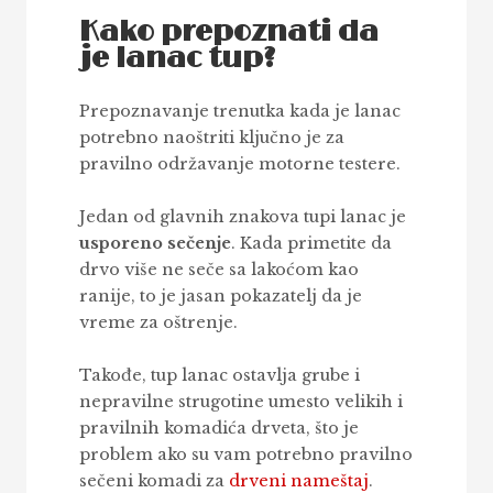
Kako prepoznati da
je lanac tup?
Prepoznavanje trenutka kada je lanac
potrebno naoštriti ključno je za
pravilno održavanje motorne testere.
Jedan od glavnih znakova tupi lanac je
usporeno sečenje
. Kada primetite da
drvo više ne seče sa lakoćom kao
ranije, to je jasan pokazatelj da je
vreme za oštrenje.
Takođe, tup lanac ostavlja grube i
nepravilne strugotine umesto velikih i
pravilnih komadića drveta, što je
problem ako su vam potrebno pravilno
sečeni komadi za
drveni nameštaj
.