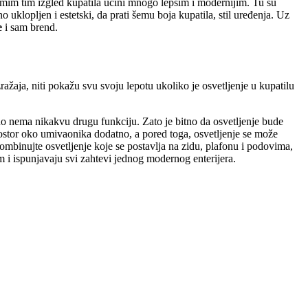
amim tim izgled kupatila učini mnogo lepšim i modernijim. Tu su
o uklopljen i estetski, da prati šemu boja kupatila, stil uređenja. Uz
e
i sam brend.
ažaja, niti pokažu svu svoju lepotu ukoliko je osvetljenje u kupatilu
no nema nikakvu drugu funkciju. Zato je bitno da osvetljenje bude
rostor oko umivaonika dodatno, a pored toga, osvetljenje se može
Kombinujte osvetljenje koje se postavlja na zidu, plafonu i podovima,
tim i ispunjavaju svi zahtevi jednog modernog enterijera.