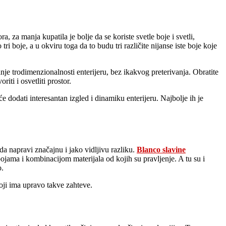
, za manja kupatila je bolje da se koriste svetle boje i svetli,
i boje, a u okviru toga da to budu tri različite nijanse iste boje koje
nje trodimenzionalnosti enterijeru, bez ikakvog preterivanja. Obratite
riti i osvetliti prostor.
dodati interesantan izgled i dinamiku enterijeru. Najbolje ih je
da napravi značajnu i jako vidljivu razliku.
Blanco slavine
bojama i kombinacijom materijala od kojih su pravljenje. A tu su i
o.
koji ima upravo takve zahteve.