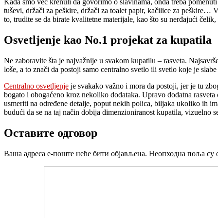
Kada smo već krenuli da govorimo o slavinama, onda treba pomenuti i
tuševi, držači za peškire, držači za toalet papir, kačilice za peškire… 
to, trudite se da birate kvalitetne materijale, kao što su nerđajući čel
Osvetljenje kao No.1 projekat za kupatila
Ne zaboravite šta je najvažnije u svakom kupatilu – rasveta. Najsavrše
loše, a to znači da postoji samo centralno svetlo ili svetlo koje je slabe
Centralno osvetljenje
je svakako važno i mora da postoji, jer je tu zb
bogato i obogaćeno kroz nekoliko dodataka. Upravo dodatna rasveta da
usmeriti na određene detalje, poput nekih polica, biljaka ukoliko ih i
budući da se na taj način dobija dimenzioniranost kupatila, vizuelno se
Оставите одговор
Ваша адреса е-поште неће бити објављена.
Неопходна поља су 