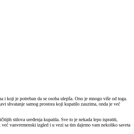
na i koji je potreban da se osoba ulepša. Ono je mnogo više od toga.
stavi shvatanje samog prostora koji kupatilo zauzima, onda je već
tijih stilova uređenja kupatila. Sve to je nekada lepo ispratiti,
 već vanvremenski izgled i u vezi sa tim dajemo vam nekoliko saveta