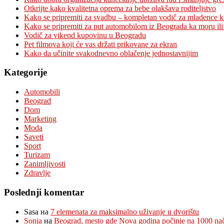
Otkrijte kako kvalitetna oprema za bebe olakšava roditeljstvo
Kako se pripremiti za svadbu – kompletan vodič za mladence 
Kako se pripremiti za put automobilom iz Beograda ka moru ili
Vodič za vikend kupovinu u Beogradu
Pet filmova koji će vas držati prikovane za ekran
Kako da učinite svakodnevno oblačenje jednostavnijim
Kategorije
Automobili
Beograd
Dom
Marketing
Moda
Saveti
Sport
Turizam
Zanimljivosti
Zdravlje
Poslednji komentar
Sasa
на
7 elemenata za maksimalno uživanje u dvorištu
Sonja
на
Beograd, mesto gde Nova godina počinje na 1000 na