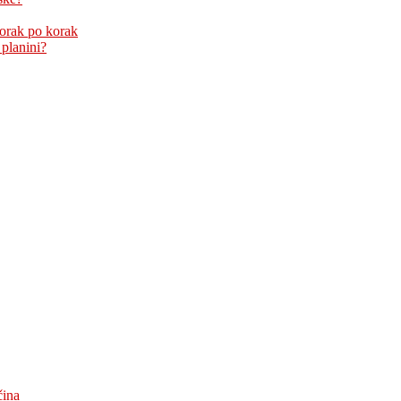
korak po korak
 planini?
čina