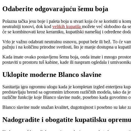
Odaberite odgovarajuću šemu boja
Polazna tačka jesu boje i paleta boja u stvari koja će se koristiti u ko
neutralniji tonovi, dok kod
velikih kupatila
možete već slobodno da se i
će se kombinovati kroz keramiku, kupatilski nameštaj i određene dodat
Vrlo je važno odabrati neutralnu osnovu, poput bele ili bež. To će vam
pažnju i na količinu prirodne svetlosti, što je manje dostupna u kupatilu,
Kada imate ovako postavljenu šemu boja, onda imate i mnogo prostora z
postaviti u prostoru tuš kabine, kade ili naspram ogledala i umivaonika
Uklopite moderne Blanco slavine
Sanitarija igra ogromnu ulogu kada je kompletan izgled enterijera kupa
predstavljaju brend sa ogromnim izborom različitih modela, tako da je v
različite funkcije koje Blanco slavine nude, posebno kada govorimo o 
Blanco slavine nude snažan kvalitet, dugotrajnost i posebno su lake 
Nadogradite i obogatite kupatilsku oprem