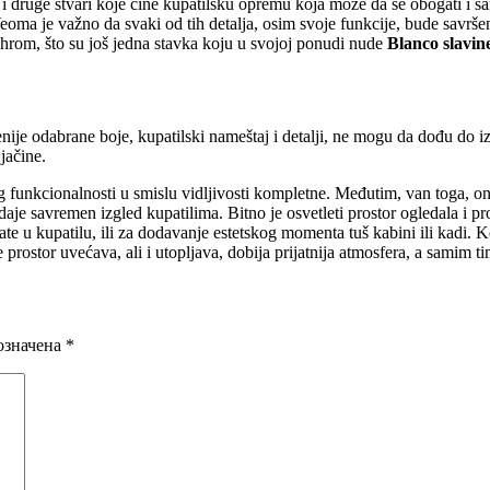
 druge stvari koje čine kupatilsku opremu koja može da se obogati i s
Veoma je važno da svaki od tih detalja, osim svoje funkcije, bude savršen
ik, hrom, što su još jedna stavka koju u svojoj ponudi nude
Blanco slavin
nije odabrane boje, kupatilski nameštaj i detalji, ne mogu da dođu do izr
 jačine.
og funkcionalnosti u smislu vidljivosti kompletne. Međutim, van toga, o
je savremen izgled kupatilima. Bitno je osvetleti prostor ogledala i p
mate u kupatilu, ili za dodavanje estetskog momenta tuš kabini ili kadi. 
 prostor uvećava, ali i utopljava, dobija prijatnija atmosfera, a samim 
означена
*