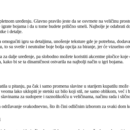
mpletnom uređenju. Glavno pravilo jeste da se osvrnete na veličinu prostora
grate bojama i da u tome budete prilično smeli. Najbolje je odabrati do tr
ke i detalje.
 omogućiti igru sa detaljima, unošenje teksture gde je potrebna, dodava
 to su svetle i neutralne boje bolja opcija za biranje, jer će vizuelno otvo
a dalje uređenje, pa slobodno možete koristiti akcentne pločice koje će 
, kako bi se ta dinamičnost ostvarila na najbolji način u igri bojama.
tila u pitanju, pa čak i samo promena slavine u starijem kupatilu može 
eoma lako uklopiti je stetski uz bilo koji stil, ne samo oblikom, već i 
slavinama za sudopere i raznolikošću u veličinama, načinu rada i sličn
za održavanje svakodnevno, što ih čini odličnim izborom za svaki dom 
u