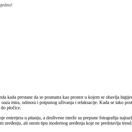
ajedno!
onda kada prestane da se posmatra kao prostor u kojem se obavlja higije
umu, oaza mira, odmora i potpunog uživanja i relaksacije. Kada se tako po
e do pločice.
 enterijera u pitanju, a društvene mreže su prepune fotografija najrazliči
 uređenju, ali onom tipu modernog uređenja koje ne predstavlja trend,