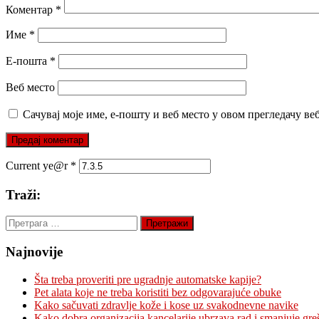
Коментар
*
Име
*
Е-пошта
*
Веб место
Сачувај моје име, е-пошту и веб место у овом прегледачу ве
Current ye@r
*
Traži:
Претрага
за:
Najnovije
Šta treba proveriti pre ugradnje automatske kapije?
Pet alata koje ne treba koristiti bez odgovarajuće obuke
Kako sačuvati zdravlje kože i kose uz svakodnevne navike
Kako dobra organizacija kancelarije ubrzava rad i smanjuje gre