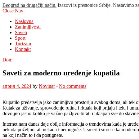
Beograd na drugačiji način.
Izazovi iz prestonice Srbije. Nastavimo z
Close Nav
Naslovna
Zanimljivosti
Saveti
Sport
Turizam
Kontakt
Dom
Saveti za moderno uređenje kupatila
април 4, 2024
by
Novinar
-
No comments
Kupatilo predstavlja jako zanimljivu prostoriju svakog doma, ali tek 
Kutak za uživanje, sprovođenje rutina i rituala koji prijaju i telu i 
dovoljno jasno koliko je važno pažljivo birati i uklapati sve do slavin
Internet nam danas daje obilje informacija o trendovima kada je uređenje
nekada poželjno, ali nekada i nemoguće. Usmerili smo se ka modernom
na koji način to i da postignete.