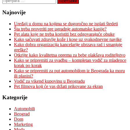
за:
Najnovije
Uređaji u domu na kojima se dugoročno ne isplati štedeti
Šta treba proveriti pre ugradnje automatske kapije?
Pet alata koje ne treba koristiti bez odgovarajuće obuke
Kako sačuvati zdravlje kože i kose uz svakodnevne navike
Kako dobra organizacija kancelarije ubrzava rad i smanjuje
greške?
Otkrijte kako kvalitetna oprema za bebe olakšava roditeljstvo
Kako se pripremiti za svadbu – kompletan vodič za mladence
korak po korak
Kako se pripremiti za put automobilom iz Beograda ka moru
ili planini?
Vodič za vikend kupovinu u Beogradu
Pet filmova koji će vas držati prikovane za ekran
Kategorije
Automobili
Beograd
Dom
Marketing
Moda