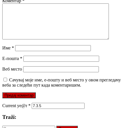
Коментар
*
Име
*
Е-пошта
*
Веб место
Сачувај моје име, е-пошту и веб место у овом прегледачу
веба за следећи пут када коментаришем.
Current ye@r
*
Traži:
Претрага