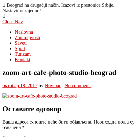
Beograd na drugačiji način.
Izazovi iz prestonice Srbije.
Nastavimo zajedno!
Close Nav
Naslovna
Zanimljivosti
Saveti
Sport
Turizam
Kontakt
zoom-art-cafe-photo-studio-beograd
октобар 18, 2017
by
Novinar
-
No comments
Оставите одговор
Ваша адреса е-поште неће бити објављена.
Неопходна поља су
означена
*