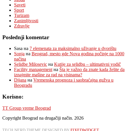
Saveti
Sport
Turizam
Zanimljivosti
Zdravlje
Poslednji komentar
Sasa
на
7 elemenata za maksimalno uživanje u dvorištu
Sonja
на
Beograd, mesto gde Nova godina počinje na 1000
načina
Selidbe Milosevic
на
Kutije za selidbu – ultimativni vodič
Facility management
на
Šta je važno da znate kada želite da
iznajmite mašine za rad na visinama?
Dijana
на
Vremenska prognoza i saobraćajna gužva u
Beogradu
Korisno:
TT Group vreme Beograd
Copyright Beograd na drugačiji način. 2026
TECH NERD THEME DESIGNED BY
FIXEDWIDGET