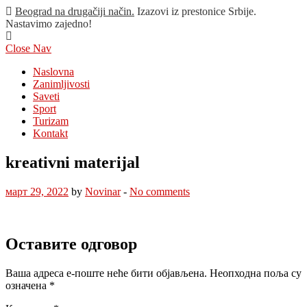
Beograd na drugačiji način.
Izazovi iz prestonice Srbije.
Nastavimo zajedno!
Close Nav
Naslovna
Zanimljivosti
Saveti
Sport
Turizam
Kontakt
kreativni materijal
март 29, 2022
by
Novinar
-
No comments
Оставите одговор
Ваша адреса е-поште неће бити објављена.
Неопходна поља су
означена
*