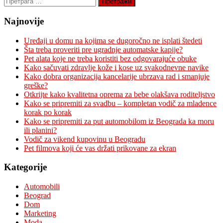
за:
Najnovije
Uređaji u domu na kojima se dugoročno ne isplati štedeti
Šta treba proveriti pre ugradnje automatske kapije?
Pet alata koje ne treba koristiti bez odgovarajuće obuke
Kako sačuvati zdravlje kože i kose uz svakodnevne navike
Kako dobra organizacija kancelarije ubrzava rad i smanjuje
greške?
Otkrijte kako kvalitetna oprema za bebe olakšava roditeljstvo
Kako se pripremiti za svadbu – kompletan vodič za mladence
korak po korak
Kako se pripremiti za put automobilom iz Beograda ka moru
ili planini?
Vodič za vikend kupovinu u Beogradu
Pet filmova koji će vas držati prikovane za ekran
Kategorije
Automobili
Beograd
Dom
Marketing
Moda