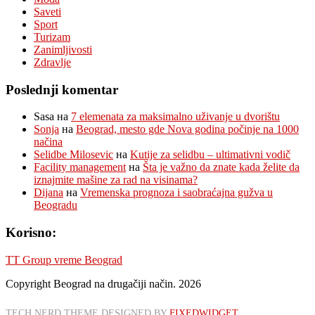
Saveti
Sport
Turizam
Zanimljivosti
Zdravlje
Poslednji komentar
Sasa
на
7 elemenata za maksimalno uživanje u dvorištu
Sonja
на
Beograd, mesto gde Nova godina počinje na 1000
načina
Selidbe Milosevic
на
Kutije za selidbu – ultimativni vodič
Facility management
на
Šta je važno da znate kada želite da
iznajmite mašine za rad na visinama?
Dijana
на
Vremenska prognoza i saobraćajna gužva u
Beogradu
Korisno:
TT Group vreme Beograd
Copyright Beograd na drugačiji način. 2026
TECH NERD THEME DESIGNED BY
FIXEDWIDGET