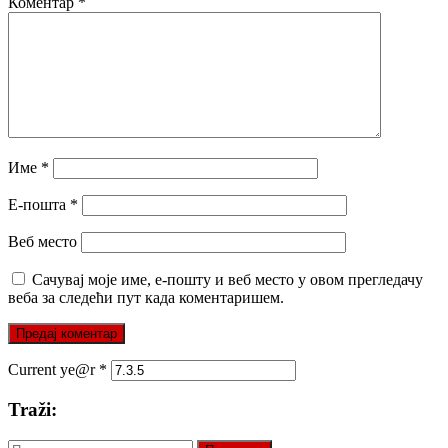
Коментар
*
Име
*
Е-пошта
*
Веб место
Сачувај моје име, е-пошту и веб место у овом прегледачу
веба за следећи пут када коментаришем.
Current ye@r
*
Traži:
Претрага