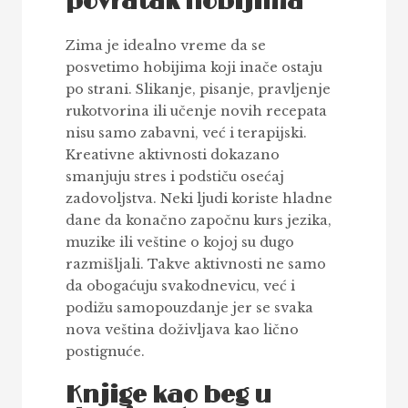
povratak hobijima
Zima je idealno vreme da se
posvetimo hobijima koji inače ostaju
po strani. Slikanje, pisanje, pravljenje
rukotvorina ili učenje novih recepata
nisu samo zabavni, već i terapijski.
Kreativne aktivnosti dokazano
smanjuju stres i podstiču osećaj
zadovoljstva. Neki ljudi koriste hladne
dane da konačno započnu kurs jezika,
muzike ili veštine o kojoj su dugo
razmišljali. Takve aktivnosti ne samo
da obogaćuju svakodnevicu, već i
podižu samopouzdanje jer se svaka
nova veština doživljava kao lično
postignuće.
Knjige kao beg u