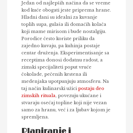
Jedan od najlepših načina da se vreme
kod kuće obogati jeste priprema hrane.
Hladni dani su idealni za kuvanje
toplih supa, gulaša ili domaćih kolača
koji mame mirisom i bude nostalgiju.
Porodice često koriste priliku da
zajedno kuvaju, pa kuhinja postaje
centar druženja. Eksperimentisanje sa
receptima donosi dodatnu radost, a
zimski specijaliteti poput vruće
čokolade, pečenih kestena ili
medenjaka upotpunjuju atmosferu. Na
taj način kulinarski užici
postaju deo
zimskih rituala
, povezuju ukućane i
stvaraju osećaj topline koji nije vezan
samo za hranu, već i za ljubav kojom je
spremljena.
Planiranje i