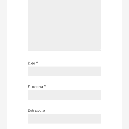
Име
*
Е-пошта
*
Веб место