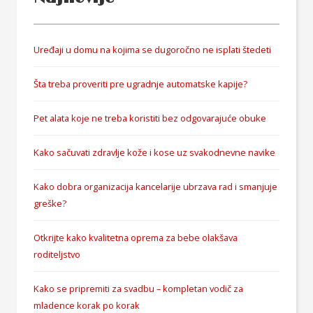
Uređaji u domu na kojima se dugoročno ne isplati štedeti
Šta treba proveriti pre ugradnje automatske kapije?
Pet alata koje ne treba koristiti bez odgovarajuće obuke
Kako sačuvati zdravlje kože i kose uz svakodnevne navike
Kako dobra organizacija kancelarije ubrzava rad i smanjuje
greške?
Otkrijte kako kvalitetna oprema za bebe olakšava
roditeljstvo
Kako se pripremiti za svadbu – kompletan vodič za
mladence korak po korak