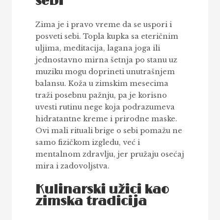
sebi
Zima je i pravo vreme da se uspori i
posveti sebi. Topla kupka sa eteričnim
uljima, meditacija, lagana joga ili
jednostavno mirna šetnja po stanu uz
muziku mogu doprineti unutrašnjem
balansu. Koža u zimskim mesecima
traži posebnu pažnju, pa je korisno
uvesti rutinu nege koja podrazumeva
hidratantne kreme i prirodne maske.
Ovi mali rituali brige o sebi pomažu ne
samo fizičkom izgledu, već i
mentalnom zdravlju, jer pružaju osećaj
mira i zadovoljstva.
Kulinarski užici kao
zimska tradicija