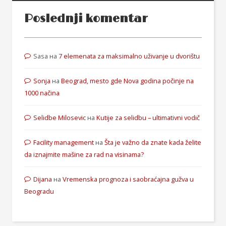
Poslednji komentar
Sasa
на
7 elemenata za maksimalno uživanje u dvorištu
Sonja
на
Beograd, mesto gde Nova godina počinje na
1000 načina
Selidbe Milosevic
на
Kutije za selidbu – ultimativni vodič
Facility management
на
Šta je važno da znate kada želite
da iznajmite mašine za rad na visinama?
Dijana
на
Vremenska prognoza i saobraćajna gužva u
Beogradu