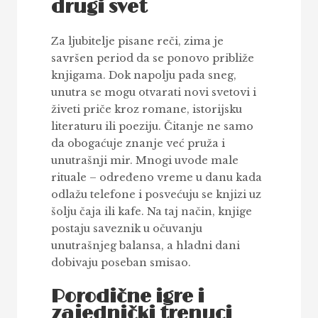
drugi svet
Za ljubitelje pisane reči, zima je
savršen period da se ponovo približe
knjigama. Dok napolju pada sneg,
unutra se mogu otvarati novi svetovi i
živeti priče kroz romane, istorijsku
literaturu ili poeziju. Čitanje ne samo
da obogaćuje znanje već pruža i
unutrašnji mir. Mnogi uvode male
rituale – određeno vreme u danu kada
odlažu telefone i posvećuju se knjizi uz
šolju čaja ili kafe. Na taj način, knjige
postaju saveznik u očuvanju
unutrašnjeg balansa, a hladni dani
dobivaju poseban smisao.
Porodične igre i
zajednički trenuci