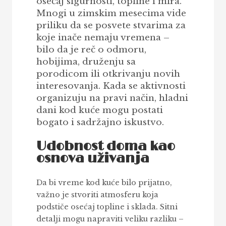
osećaj sigurnosti, topline i mira.
Mnogi u zimskim mesecima vide
priliku da se posvete stvarima za
koje inače nemaju vremena –
bilo da je reč o odmoru,
hobijima, druženju sa
porodicom ili otkrivanju novih
interesovanja. Kada se aktivnosti
organizuju na pravi način, hladni
dani kod kuće mogu postati
bogato i sadržajno iskustvo.
Udobnost doma kao
osnova uživanja
Da bi vreme kod kuće bilo prijatno,
važno je stvoriti atmosferu koja
podstiče osećaj topline i sklada. Sitni
detalji mogu napraviti veliku razliku –