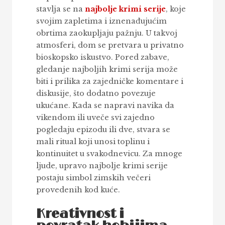
stavlja se na
najbolje krimi serije
, koje
svojim zapletima i iznenađujućim
obrtima zaokupljaju pažnju. U takvoj
atmosferi, dom se pretvara u privatno
bioskopsko iskustvo. Pored zabave,
gledanje najboljih krimi serija može
biti i prilika za zajedničke komentare i
diskusije, što dodatno povezuje
ukućane. Kada se napravi navika da
vikendom ili uveče svi zajedno
pogledaju epizodu ili dve, stvara se
mali ritual koji unosi toplinu i
kontinuitet u svakodnevicu. Za mnoge
ljude, upravo najbolje krimi serije
postaju simbol zimskih večeri
provedenih kod kuće.
Kreativnost i