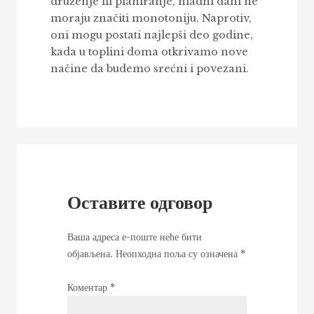
druženje ili planiranje, hladni dani ne
moraju značiti monotoniju. Naprotiv,
oni mogu postati najlepši deo godine,
kada u toplini doma otkrivamo nove
načine da budemo srećni i povezani.
Оставите одговор
Ваша адреса е-поште неће бити
објављена.
Неопходна поља су означена
*
Коментар
*