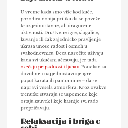
U vreme kada smo više kod kuće,
porodica dobija priliku da se poveže
kroz jednostavne, ali dragocene
aktivnosti. Društvene igre, slagalice,
kuvanje ili čak zajedničko pravljenje
ukrasa unose radost i osmeh u
svakodnevnicu. Deca naročito uživaju
kada svi ukućani učestvuju, jer tada
osećaju pripadnost i ljubav.
Ponekad su
dovoljne i najjednostavnije igre –
poput karata ili pantomime – da se
napravi vesela atmosfera. Kroz ovakve
trenutke stvaraju se uspomene koje
ostaju zauvek i koje kasnije svi rado
prepričavaju.
Relaksacija i briga o