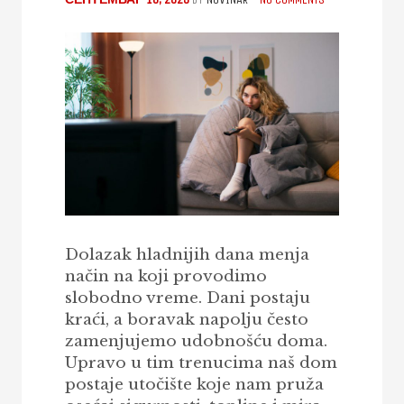
Dolazak hladnijih dana menja
način na koji provodimo
slobodno vreme. Dani postaju
kraći, a boravak napolju često
zamenjujemo udobnošću doma.
Upravo u tim trenucima naš dom
postaje utočište koje nam pruža