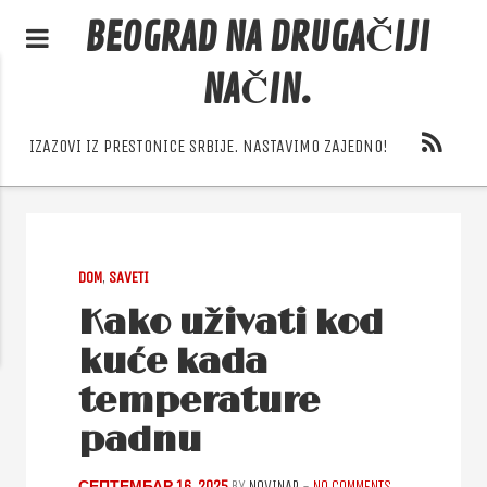
BEOGRAD NA DRUGAČIJI
NAČIN.
IZAZOVI IZ PRESTONICE SRBIJE. NASTAVIMO ZAJEDNO!
DOM
,
SAVETI
Kako uživati kod
kuće kada
temperature
padnu
СЕПТЕМБАР 16, 2025
BY
NOVINAR
-
NO COMMENTS