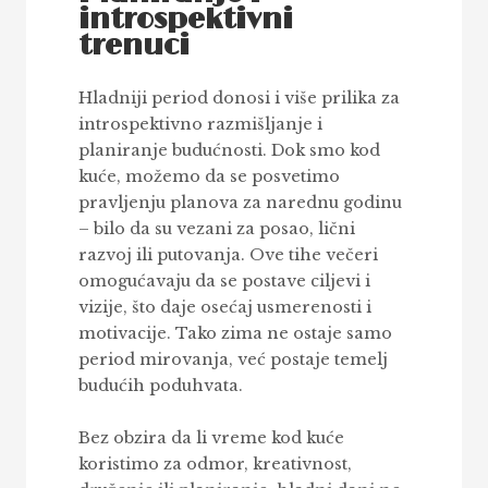
introspektivni
trenuci
Hladniji period donosi i više prilika za
introspektivno razmišljanje i
planiranje budućnosti. Dok smo kod
kuće, možemo da se posvetimo
pravljenju planova za narednu godinu
– bilo da su vezani za posao, lični
razvoj ili putovanja. Ove tihe večeri
omogućavaju da se postave ciljevi i
vizije, što daje osećaj usmerenosti i
motivacije. Tako zima ne ostaje samo
period mirovanja, već postaje temelj
budućih poduhvata.
Bez obzira da li vreme kod kuće
koristimo za odmor, kreativnost,