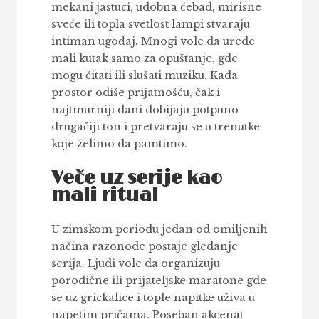
mekani jastuci, udobna ćebad, mirisne
sveće ili topla svetlost lampi stvaraju
intiman ugođaj. Mnogi vole da urede
mali kutak samo za opuštanje, gde
mogu čitati ili slušati muziku. Kada
prostor odiše prijatnošću, čak i
najtmurniji dani dobijaju potpuno
drugačiji ton i pretvaraju se u trenutke
koje želimo da pamtimo.
Veče uz serije kao
mali ritual
U zimskom periodu jedan od omiljenih
načina razonode postaje gledanje
serija. Ljudi vole da organizuju
porodične ili prijateljske maratone gde
se uz grickalice i tople napitke uživa u
napetim pričama. Poseban akcenat