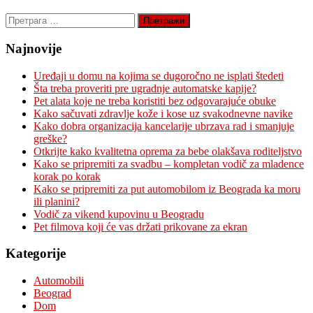
Претрага
за:
Najnovije
Uređaji u domu na kojima se dugoročno ne isplati štedeti
Šta treba proveriti pre ugradnje automatske kapije?
Pet alata koje ne treba koristiti bez odgovarajuće obuke
Kako sačuvati zdravlje kože i kose uz svakodnevne navike
Kako dobra organizacija kancelarije ubrzava rad i smanjuje
greške?
Otkrijte kako kvalitetna oprema za bebe olakšava roditeljstvo
Kako se pripremiti za svadbu – kompletan vodič za mladence
korak po korak
Kako se pripremiti za put automobilom iz Beograda ka moru
ili planini?
Vodič za vikend kupovinu u Beogradu
Pet filmova koji će vas držati prikovane za ekran
Kategorije
Automobili
Beograd
Dom