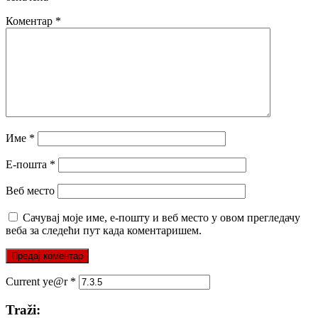
Коментар
*
Име
*
Е-пошта
*
Веб место
Сачувај моје име, е-пошту и веб место у овом прегледачу
веба за следећи пут када коментаришем.
Current ye@r
*
Traži: