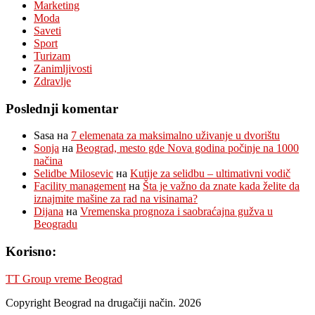
Marketing
Moda
Saveti
Sport
Turizam
Zanimljivosti
Zdravlje
Poslednji komentar
Sasa
на
7 elemenata za maksimalno uživanje u dvorištu
Sonja
на
Beograd, mesto gde Nova godina počinje na 1000
načina
Selidbe Milosevic
на
Kutije za selidbu – ultimativni vodič
Facility management
на
Šta je važno da znate kada želite da
iznajmite mašine za rad na visinama?
Dijana
на
Vremenska prognoza i saobraćajna gužva u
Beogradu
Korisno:
TT Group vreme Beograd
Copyright Beograd na drugačiji način. 2026