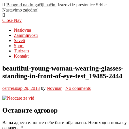
Beograd na drugačiji način.
Izazovi iz prestonice Srbije.
Nastavimo zajedno!
Close Nav
Naslovna
Zanimljivosti
Saveti
Sport
Turizam
Kontakt
beautiful-young-woman-wearing-glasses-
standing-in-front-of-eye-test_19485-2444
септембар 29, 2018
by
Novinar
-
No comments
Оставите одговор
Ваша адреса е-поште неће бити објављена.
Неопходна поља су
означена
*