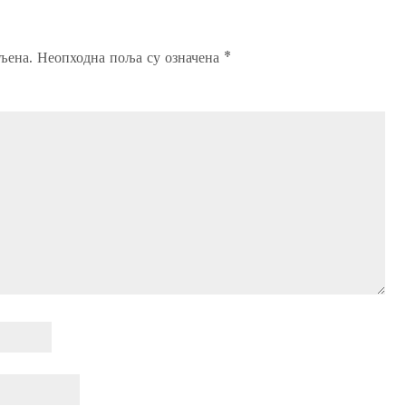
љена.
Неопходна поља су означена
*