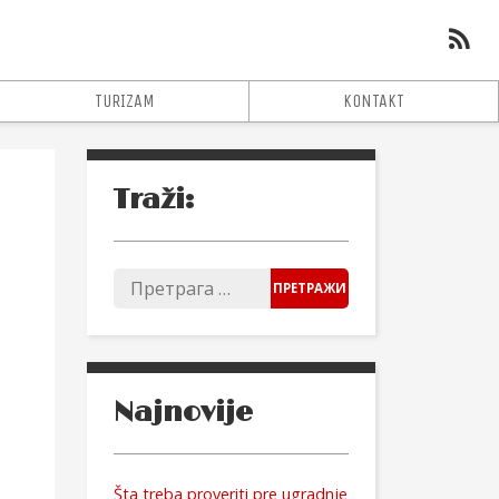
TURIZAM
KONTAKT
Traži:
Najnovije
Šta treba proveriti pre ugradnje