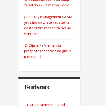
za selidbu – ultimativni vodič
Facility management
на
Šta
je važno da znate kada želite
da iznajmite mašine za rad na
visinama?
Dijana
на
Vremenska
prognoza i saobraćajna gužva
u Beogradu
Korisno:
TT Group vreme Beograd