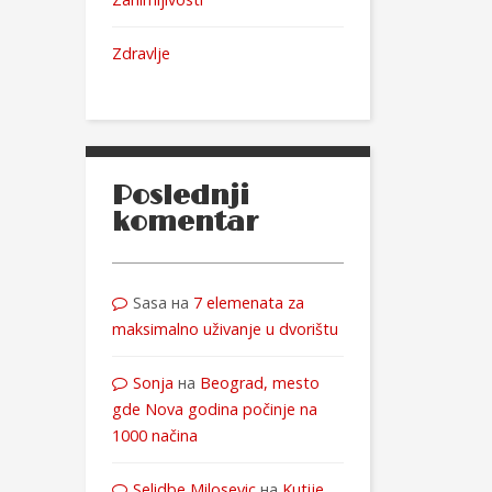
Zdravlje
Poslednji
komentar
Sasa
на
7 elemenata za
maksimalno uživanje u dvorištu
Sonja
на
Beograd, mesto
gde Nova godina počinje na
1000 načina
Selidbe Milosevic
на
Kutije