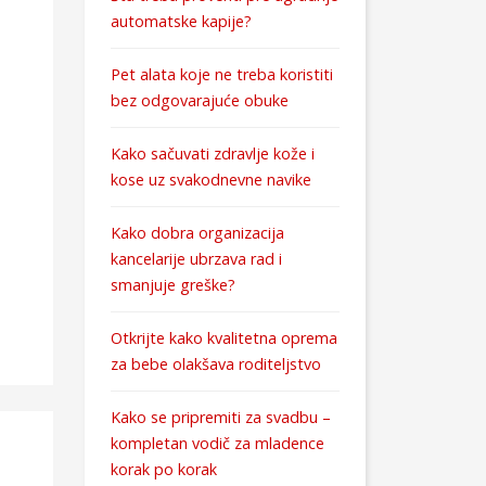
automatske kapije?
Pet alata koje ne treba koristiti
bez odgovarajuće obuke
Kako sačuvati zdravlje kože i
kose uz svakodnevne navike
Kako dobra organizacija
kancelarije ubrzava rad i
smanjuje greške?
Otkrijte kako kvalitetna oprema
za bebe olakšava roditeljstvo
Kako se pripremiti za svadbu –
kompletan vodič za mladence
korak po korak