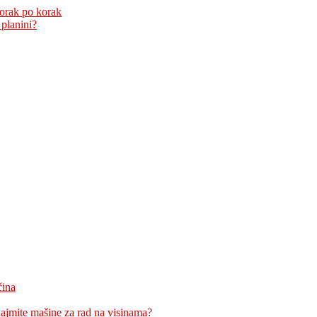
korak po korak
 planini?
čina
znajmite mašine za rad na visinama?