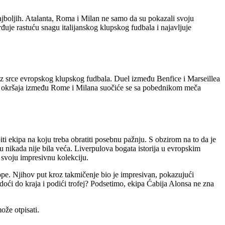
najboljih. Atalanta, Roma i Milan ne samo da su pokazali svoju
uje rastuću snagu italijanskog klupskog fudbala i najavljuje
roz srce evropskog klupskog fudbala. Duel između Benfice i Marseillea
skog okršaja između Rome i Milana suočiće se sa pobednikom meča
 ekipa na koju treba obratiti posebnu pažnju. S obzirom na to da je
 nikada nije bila veća. Liverpulova bogata istorija u evropskim
 svoju impresivnu kolekciju.
pe. Njihov put kroz takmičenje bio je impresivan, pokazujući
 doći do kraja i podići trofej? Podsetimo, ekipa Ćabija Alonsa ne zna
može otpisati.