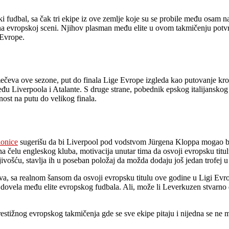
ki fudbal, sa čak tri ekipe iz ove zemlje koje su se probile među osam 
a evropskoj sceni. Njihov plasman među elite u ovom takmičenju potvrđ
 Evrope.
 mečeva ove sezone, put do finala Lige Evrope izgleda kao putovanje k
zmeđu Liverpoola i Atalante. S druge strane, pobednik epskog italijan
st na putu do velikog finala.
ionice
sugerišu da bi Liverpool pod vodstvom Jürgena Kloppa mogao biti
čelu engleskog kluba, motivacija unutar tima da osvoji evropsku titulu
ošću, stavlja ih u poseban položaj da možda dodaju još jedan trofej u
va, sa realnom šansom da osvoji evropsku titulu ove godine u Ligi Evro
 je dovela među elite evropskog fudbala. Ali, može li Leverkuzen stvarno
restižnog evropskog takmičenja gde se sve ekipe pitaju i nijedna se ne 