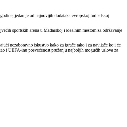
godine, jedan je od najnovijih dodataka evropskoj fudbalskoj
ajvećih sportskih arena u Mađarskoj i idealnim mestom za održavanje
ći nezaboravno iskustvo kako za igrače tako i za navijače koji će
 kao i UEFA-inu posvećenost pružanju najboljih mogućih uslova za