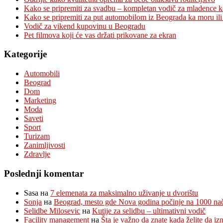
Kako se pripremiti za svadbu – kompletan vodič za mladence 
Kako se pripremiti za put automobilom iz Beograda ka moru ili
Vodič za vikend kupovinu u Beogradu
Pet filmova koji će vas držati prikovane za ekran
Kategorije
Automobili
Beograd
Dom
Marketing
Moda
Saveti
Sport
Turizam
Zanimljivosti
Zdravlje
Poslednji komentar
Sasa
на
7 elemenata za maksimalno uživanje u dvorištu
Sonja
на
Beograd, mesto gde Nova godina počinje na 1000 na
Selidbe Milosevic
на
Kutije za selidbu – ultimativni vodič
Facility management
на
Šta je važno da znate kada želite da i