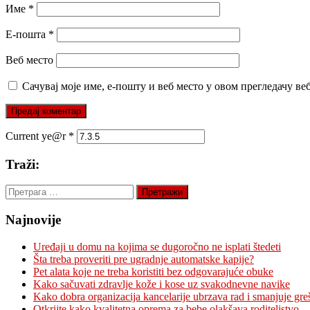
Име
*
Е-пошта
*
Веб место
Сачувај моје име, е-пошту и веб место у овом прегледачу ве
Current ye@r
*
Traži:
Претрага
за:
Najnovije
Uređaji u domu na kojima se dugoročno ne isplati štedeti
Šta treba proveriti pre ugradnje automatske kapije?
Pet alata koje ne treba koristiti bez odgovarajuće obuke
Kako sačuvati zdravlje kože i kose uz svakodnevne navike
Kako dobra organizacija kancelarije ubrzava rad i smanjuje gre
Otkrijte kako kvalitetna oprema za bebe olakšava roditeljstvo