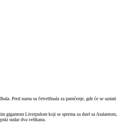
bala. Pred nama su četvrtfinala za pamćenje, gde će se sastati
kim gigantom Liverpulom koji se sprema za duel sa Atalantom,
epski sudar dva velikana.