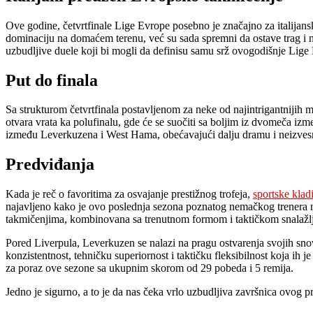
Ove godine, četvrtfinale Lige Evrope posebno je značajno za italijans
dominaciju na domaćem terenu, već su sada spremni da ostave trag i n
uzbudljive duele koji bi mogli da definisu samu srž ovogodišnje Lige
Put do finala
Sa strukturom četvrtfinala postavljenom za neke od najintrigantnijih
otvara vrata ka polufinalu, gde će se suočiti sa boljim iz dvomeča i
između Leverkuzena i West Hama, obećavajući dalju dramu i neizvesno
Predviđanja
Kada je reč o favoritima za osvajanje prestižnog trofeja,
sportske klad
najavljeno kako je ovo poslednja sezona poznatog nemačkog trenera na 
takmičenjima, kombinovana sa trenutnom formom i taktičkom snalažljiv
Pored Liverpula, Leverkuzen se nalazi na pragu ostvarenja svojih sno
konzistentnost, tehničku superiornost i taktičku fleksibilnost koja ih
za poraz ove sezone sa ukupnim skorom od 29 pobeda i 5 remija.
Jedno je sigurno, a to je da nas čeka vrlo uzbudljiva završnica ovog p