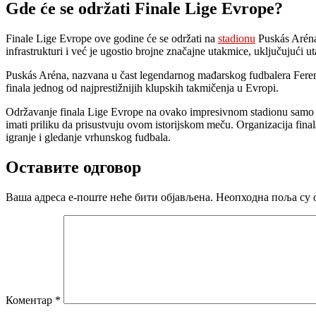
Gde će se održati Finale Lige Evrope?
Finale Lige Evrope ove godine će se održati na
stadionu
Puskás Aréna 
infrastrukturi i već je ugostio brojne značajne utakmice, uključujući
Puskás Aréna, nazvana u čast legendarnog mađarskog fudbalera Ferenc
finala jednog od najprestižnijih klupskih takmičenja u Evropi.
Održavanje finala Lige Evrope na ovako impresivnom stadionu samo p
imati priliku da prisustvuju ovom istorijskom meču. Organizacija fina
igranje i gledanje vrhunskog fudbala.
Оставите одговор
Ваша адреса е-поште неће бити објављена.
Неопходна поља су 
Коментар
*