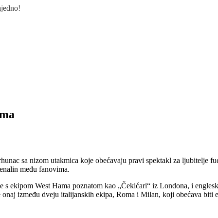
ajedno!
ima
unac sa nizom utakmica koje obećavaju pravi spektakl za ljubitelje fud
drenalin među fanovima.
 se s ekipom West Hama poznatom kao „Čekićari“ iz Londona, i engles
 onaj između dveju italijanskih ekipa, Roma i Milan, koji obećava biti 