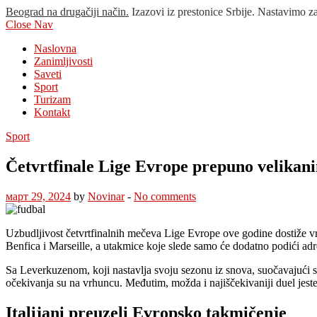
Beograd na drugačiji način.
Izazovi iz prestonice Srbije. Nastavimo z
Close Nav
Naslovna
Zanimljivosti
Saveti
Sport
Turizam
Kontakt
Sport
Četvrtfinale Lige Evrope prepuno velikan
март 29, 2024
by
Novinar
-
No comments
Uzbudljivost četvrtfinalnih mečeva Lige Evrope ove godine dostiže vrh
Benfica i Marseille, a utakmice koje slede samo će dodatno podići a
Sa Leverkuzenom, koji nastavlja svoju sezonu iz snova, suočavajući
očekivanja su na vrhuncu. Međutim, možda i najiščekivaniji duel jeste
Italijani preuzeli Evropsko takmičenje