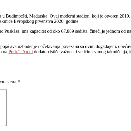
u Budimpešti, Mađarska. Ovaj moderni stadion, koji je otvoren 2019. 
 utakmice Evropskog prvenstva 2020. godine.
 Puskása, ima kapacitet od oko 67,889 sedišta, čineći je jednom od n
ojačava uzbuđenje i očekivanja povezana sa ovim događajem, obećavaju
la na
Puskás Aréni
dodatno ističe važnost i veličinu samog takmičenja,
означена
*