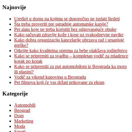
Najnovije
Uređaji u domu na kojima se dugoročno ne isplati štedeti
Šta treba proveriti pre ugradnje automatske kapije?
Pet alata koje ne treba koristiti bez odgovarajuće obuke
Kako sačuvati zdravlje kože i kose uz svakodnevne navike
Kako dobra organizacija kancelarije ubrzava rad i smanjuje
greške?
Otkrijte kako kvalitetna oprema za bebe olakšava roditeljstvo
Kako se pripremiti za svadbu – kompletan vodič za mladence
korak po korak
Kako se pripremiti za put automobilom iz Beograda ka moru
ili planini?
Vodič za vikend kupovinu u Beogradu
Pet filmova koji će vas držati prikovane za ekran
Kategorije
Automobili
Beograd
Dom
Marketing
Moda
Saveti