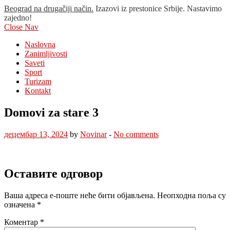
Beograd na drugačiji način.
Izazovi iz prestonice Srbije. Nastavimo
zajedno!
Close Nav
Naslovna
Zanimljivosti
Saveti
Sport
Turizam
Kontakt
Domovi za stare 3
децембар 13, 2024
by
Novinar
-
No comments
Оставите одговор
Ваша адреса е-поште неће бити објављена.
Неопходна поља су
означена
*
Коментар
*