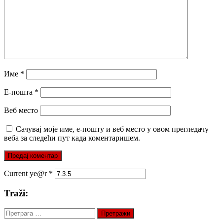
Име
*
Е-пошта
*
Веб место
Сачувај моје име, е-пошту и веб место у овом прегледачу
веба за следећи пут када коментаришем.
Current ye@r
*
Traži:
Претрага
за: