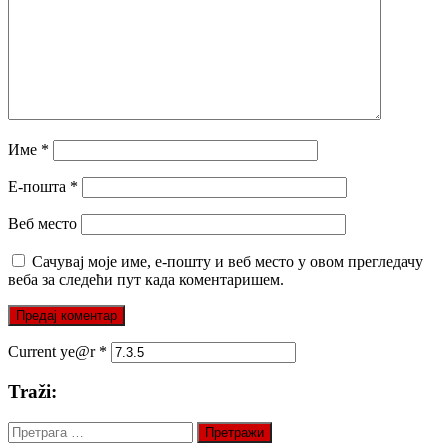
Име
*
Е-пошта
*
Веб место
Сачувај моје име, е-пошту и веб место у овом прегледачу
веба за следећи пут када коментаришем.
Current ye@r
*
Traži:
Претрага
за: