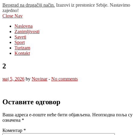
Beograd na drugačiji način.
Izazovi iz prestonice Srbije. Nastavimo
zajedno!
Close Nav
Naslovna
Zanimljivosti
Saveti
Sport
Turizam
Kontakt
2
мај 5, 2026
by
Novinar
-
No comments
Оставите одговор
Ваша адреса е-поште неће бити објављена.
Неопходна поља су
означена
*
Коментар
*