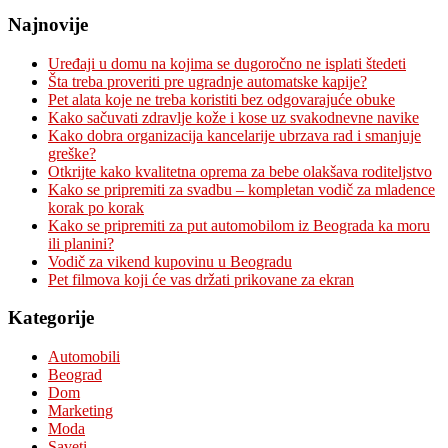
Najnovije
Uređaji u domu na kojima se dugoročno ne isplati štedeti
Šta treba proveriti pre ugradnje automatske kapije?
Pet alata koje ne treba koristiti bez odgovarajuće obuke
Kako sačuvati zdravlje kože i kose uz svakodnevne navike
Kako dobra organizacija kancelarije ubrzava rad i smanjuje
greške?
Otkrijte kako kvalitetna oprema za bebe olakšava roditeljstvo
Kako se pripremiti za svadbu – kompletan vodič za mladence
korak po korak
Kako se pripremiti za put automobilom iz Beograda ka moru
ili planini?
Vodič za vikend kupovinu u Beogradu
Pet filmova koji će vas držati prikovane za ekran
Kategorije
Automobili
Beograd
Dom
Marketing
Moda
Saveti