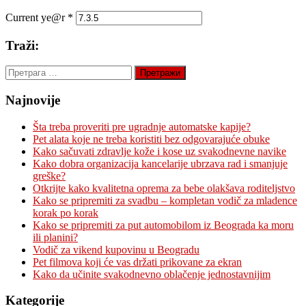
Current ye@r
*
Traži:
Претрага
за:
Najnovije
Šta treba proveriti pre ugradnje automatske kapije?
Pet alata koje ne treba koristiti bez odgovarajuće obuke
Kako sačuvati zdravlje kože i kose uz svakodnevne navike
Kako dobra organizacija kancelarije ubrzava rad i smanjuje
greške?
Otkrijte kako kvalitetna oprema za bebe olakšava roditeljstvo
Kako se pripremiti za svadbu – kompletan vodič za mladence
korak po korak
Kako se pripremiti za put automobilom iz Beograda ka moru
ili planini?
Vodič za vikend kupovinu u Beogradu
Pet filmova koji će vas držati prikovane za ekran
Kako da učinite svakodnevno oblačenje jednostavnijim
Kategorije