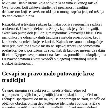
nekuvane, slatke kreme koja se skuplja sa vrha kuvanog mleka.
Ovaj proces, koji zahteva strpljenje i preciznost, rezultira
delikatesom koji se savršeno uklapa u mnoga srpska jela, od roštilja
do tradicionalnih pita.
Raznolikost u teksturi i ukusu kajmaka otkriva regionalne razlike i
osobenosti. U nekim delovima Srbije, kajmak je gušći i bogatiji,
skoro kao puter, dok je u drugim regionima kremastiji i blaži. Ova
raznolikost je odraz lokalnih tradicija i metoda proizvodnje, kao i
karakteristika mleka koje se koristi. Kajmak ne samo da obogaćuje
ukus jela, već ima i svoje mesto na srpskoj trpezi kao samostalna
poslastica, često poslužena uz svež hleb ili kao deo mezea, uz rakiju
ili vino. Njegova sveprisutnost na slavama, porodičnim okupljanjima
i u svakodnevnom životu svedoči o njegovoj centralnoj ulozi u
srpskoj gastronomiji.
Ćevapi su pravo malo putovanje kroz
tradiciju!
Ćevapi, sinonim za srpski roštilj, predstavljaju jedno od
najprepoznatljivijih i najvoljenijih jela u srpskoj kuhinji. Ovi mali,
začinjeni specijaliteti od mesa, koji se pripremaju na žaru, su više od
običnog obroka, oni su deo kulturnog identiteta i ponosa. Priča o
ćevapima je priča o zajedništvu, tradiciji i ljubavi prema dobroj