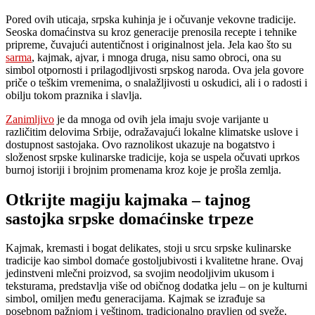
Pored ovih uticaja, srpska kuhinja je i očuvanje vekovne tradicije.
Seoska domaćinstva su kroz generacije prenosila recepte i tehnike
pripreme, čuvajući autentičnost i originalnost jela. Jela kao što su
sarma
, kajmak, ajvar, i mnoga druga, nisu samo obroci, ona su
simbol otpornosti i prilagodljivosti srpskog naroda. Ova jela govore
priče o teškim vremenima, o snalažljivosti u oskudici, ali i o radosti i
obilju tokom praznika i slavlja.
Zanimljivo
je da mnoga od ovih jela imaju svoje varijante u
različitim delovima Srbije, odražavajući lokalne klimatske uslove i
dostupnost sastojaka. Ovo raznolikost ukazuje na bogatstvo i
složenost srpske kulinarske tradicije, koja se uspela očuvati uprkos
burnoj istoriji i brojnim promenama kroz koje je prošla zemlja.
Otkrijte magiju kajmaka – tajnog
sastojka srpske domaćinske trpeze
Kajmak, kremasti i bogat delikates, stoji u srcu srpske kulinarske
tradicije kao simbol domaće gostoljubivosti i kvalitetne hrane. Ovaj
jedinstveni mlečni proizvod, sa svojim neodoljivim ukusom i
teksturama, predstavlja više od običnog dodatka jelu – on je kulturni
simbol, omiljen među generacijama. Kajmak se izrađuje sa
posebnom pažnjom i veštinom, tradicionalno pravljen od sveže,