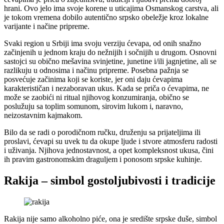
hrani. Ovo jelo ima svoje korene u uticajima Osmanskog carstva, ali
je tokom vremena dobilo autentično srpsko obeležje kroz lokalne
varijante i načine pripreme.
Svaki region u Srbiji ima svoju verziju ćevapa, od onih snažno
začinjenih u jednom kraju do nežnijih i sočnijih u drugom. Osnovni
sastojci su obično mešavina svinjetine, junetine i/ili jagnjetine, ali se
razlikuju u odnosima i načinu pripreme. Posebna pažnja se
posvećuje začinima koji se koriste, jer oni daju ćevapima
karakterističan i nezaboravan ukus. Kada se priča o ćevapima, ne
može se zaobići ni ritual njihovog konzumiranja, obično se
poslužuju sa toplim somunom, sirovim lukom i, naravno,
neizostavnim kajmakom.
Bilo da se radi o porodičnom ručku, druženju sa prijateljima ili
proslavi, ćevapi su uvek tu da okupe ljude i stvore atmosferu radosti
i uživanja. Njihova jednostavnost, a opet kompleksnost ukusa, čini
ih pravim gastronomskim draguljem i ponosom srpske kuhinje.
Rakija – simbol gostoljubivosti i tradicije
Rakija nije samo alkoholno piće, ona je središte srpske duše, simbol