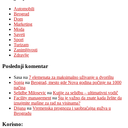
Automobili
Beograd
Dom
Marketing
Moda
Saveti
Sport
Turizam
Zanimljivosti
Zdravlje
Poslednji komentar
Sasa
на
7 elemenata za maksimalno uživanje u dvorištu
Sonja
на
Beograd, mesto gde Nova godina počinje na 1000
načina
Selidbe Milosevic
на
Kutije za selidbu – ultimativni vodič
Facility management
на
Šta je važno da znate kada želite da
iznajmite mašine za rad na visinama?
Dijana
на
Vremenska prognoza i saobraćajna gužva u
Beogradu
Korisno: