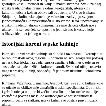
gostoljubivost i umetnost uživanja u malim stvarima. Svaki zalogaj
srpske tradicionalne hrane je odraz geografskih, istorijskih i
kulturnih uticaja koji su oblikovali ovu zemlju. U srcu Balkana,
Srbija krije kulinarske tajne koje vekovima zadivljuju svojom
jednostavnošću i kompleksnošću u isto vreme. Kroz upoznavanje sa
srpskom tradicionalnom kuhinjom, ne samo da ćete otkriti nove
ukuse i mirise, već ćete se upustiti u jedinstveno iskustvo koje
oslikava identitet jednog naroda.
Istorijski koreni srpske kuhinje
Istorijski koreni srpske kuhinje su duboki i raznovrsni, ukorenjeni u
burnoj prošlosti ovog regiona. S obzirom na svoj geografski položaj
na raskršću Istoka i Zapada, srpska zemlja je bila mesto gde su se
susretale i stapale različite kulture i narodi. Svaki od njih je ostavio
traga u srpskoj kuhinji, obogaćujući je novim ukusima i tehnikama
pripreme.
Rimljani, Vizantijci, Osmanlije, Austro-Ugari, sve su to kulture koje
su uticale na oblikovanje današnjih srpskih specijaliteta. Od rimskih
i grčkih uticaja u upotrebi začina i maslina, preko turske tradicije
korišćenja povrća i mesa, do austro-ugarske sofisticiranosti u
pripremi peciva i slatkiša, srpska kuhinja je postala pravi mozaik
ukusa.