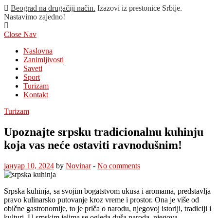
Beograd na drugačiji način.
Izazovi iz prestonice Srbije.
Nastavimo zajedno!
Close Nav
Naslovna
Zanimljivosti
Saveti
Sport
Turizam
Kontakt
Turizam
Upoznajte srpsku tradicionalnu kuhinju
koja vas neće ostaviti ravnodušnim!
јануар 10, 2024
by
Novinar
-
No comments
Srpska kuhinja, sa svojim bogatstvom ukusa i aromama, predstavlja
pravo kulinarsko putovanje kroz vreme i prostor. Ona je više od
obične gastronomije, to je priča o narodu, njegovoj istoriji, tradiciji i
kulturi. U srpskim jelima se ogleda duša naroda, njegova