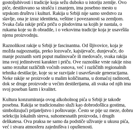
gostoljubivosti i tradicije koja sežu duboko u istoriju zemlje. Ovo
piće, destilovano sa strašću i znanjem, ima posebno mesto u
srpskom društvu i kulturi. Rakija u Srbiji nije samo sredstvo za
slavlje, ona je izraz identiteta, veštine i povezanosti sa zemljom.
Svaka čaša rakije priča priču o plodovima sa kojih je nastala, o
rukama koje su ih obradile, i o vekovima tradicije koja je usavršila
njenu proizvodnju.
Raznolikost rakije u Srbiji je fascinantna. Od šljivovice, koja je
možda najpoznatija, preko lozovače, kajsijevače, dunjevače, do
manje poznatih sorti poput malinovače ili medovače, svaka rakija
ima svoj jedinstveni karakter i priču. Ove raznolike vrste rakije nisu
samo rezultat različitih voćnih osnova, već i različitih regionalnih
tehnika destilacije, koje su se razvijale i usavršavale generacijama.
Neke rakije se proizvode u malim količinama, u domaćoj radinosti,
dok se druge proizvode u većim destilerijama, ali svaka od njih ima
svoj poseban šarm i kvalitet.
Kultura konzumiranja ovog alkoholnog pića u Srbiji je takođe
posebna. Rakija se tradicionalno služi kao dobrodošlica gostima,
simbolizujući prijateljstvo i poštovanje. Često se pije uz meze, dobru
selekciju lokalnih sireva, suhomesnatih proizvoda, i drugih
delikatesa. Ova praksa ne samo da podstiče uživanje u ukusu pića,
već i stvara atmosferu zajedništva i opuštenosti.