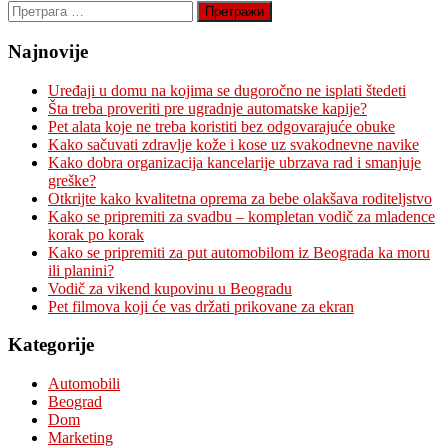
Претрага
за:
Najnovije
Uređaji u domu na kojima se dugoročno ne isplati štedeti
Šta treba proveriti pre ugradnje automatske kapije?
Pet alata koje ne treba koristiti bez odgovarajuće obuke
Kako sačuvati zdravlje kože i kose uz svakodnevne navike
Kako dobra organizacija kancelarije ubrzava rad i smanjuje
greške?
Otkrijte kako kvalitetna oprema za bebe olakšava roditeljstvo
Kako se pripremiti za svadbu – kompletan vodič za mladence
korak po korak
Kako se pripremiti za put automobilom iz Beograda ka moru
ili planini?
Vodič za vikend kupovinu u Beogradu
Pet filmova koji će vas držati prikovane za ekran
Kategorije
Automobili
Beograd
Dom
Marketing