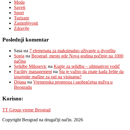
Moda
Saveti
Sport
Turizam
Zanimljivosti
Zdravlje
Poslednji komentar
Sasa
на
7 elemenata za maksimalno uživanje u dvorištu
Sonja
на
Beograd, mesto gde Nova godina počinje na 1000
načina
Selidbe Milosevic
на
Kutije za selidbu – ultimativni vodič
Facility management
на
Šta je važno da znate kada želite da
iznajmite mašine za rad na visinama?
Dijana
на
Vremenska prognoza i saobraćajna gužva u
Beogradu
Korisno:
TT Group vreme Beograd
Copyright Beograd na drugačiji način. 2026