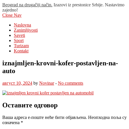
Beograd na drugačiji način.
Izazovi iz prestonice Srbije. Nastavimo
zajedno!
Close Nav
Naslovna
Zanimljivosti
Saveti
Sport
Turizam
Kontakt
iznajmljen-krovni-kofer-postavljen-na-
auto
август 10, 2024
by
Novinar
-
No comments
Оставите одговор
Ваша адреса е-поште неће бити објављена.
Неопходна поља су
означена
*