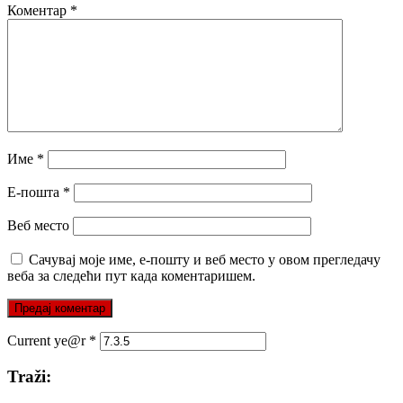
Коментар
*
Име
*
Е-пошта
*
Веб место
Сачувај моје име, е-пошту и веб место у овом прегледачу
веба за следећи пут када коментаришем.
Current ye@r
*
Traži: