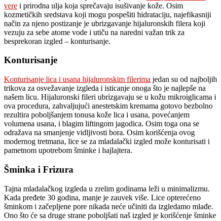
vere
i prirodna ulja koja sprečavaju isušivanje kože. Osim
kozmetičkih sredstava koji mogu pospešiti hidrataciju, najefikasniji
način za njeno postizanje je ubrizgavanje hijaluronskih filera koji
vezuju za sebe atome vode i utiču na naredni važan trik za
besprekoran izgled – konturisanje.
Konturisanje
Konturisanje lica i usana hijaluronskim filerima
jedan su od najboljih
trikova za osvežavanje izgleda i isticanje onoga što je najlepše na
našem licu. Hijaluronski fileri ubrizgavaju se u kožu mikroiglicama i
ova procedura, zahvaljujući anestetskim kremama gotovo bezbolno
rezultira poboljšanjem tonusa kože lica i usana, povećanjem
volumena usana, i blagim liftingom jagodica. Osim toga ona se
odražava na smanjenje vidljivosti bora. Osim korišćenja ovog
modernog tretmana, lice se za mladalački izgled može konturisati i
pametnom upotrebom šminke i hajlajtera.
Šminka i Frizura
Tajna mladalačkog izgleda u zrelim godinama leži u minimalizmu.
Kada pređete 30 godina, manje je zauvek više. Lice opterećeno
šminkom i začepljene pore nikada neće učiniti da izgledamo mlađe.
Ono što će sa druge strane poboljšati naš izgled je korišćenje šminke