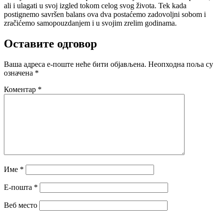
ali i ulagati u svoj izgled tokom celog svog života. Tek kada
postignemo savršen balans ova dva postaćemo zadovoljni sobom i
zračićemo samopouzdanjem i u svojim zrelim godinama.
Оставите одговор
Ваша адреса е-поште неће бити објављена.
Неопходна поља су
означена
*
Коментар
*
Име
*
Е-пошта
*
Веб место