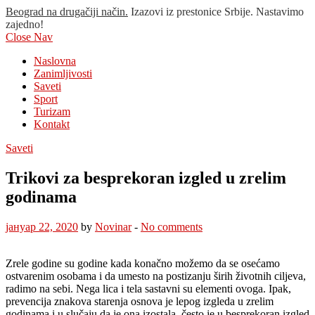
Beograd na drugačiji način.
Izazovi iz prestonice Srbije. Nastavimo
zajedno!
Close Nav
Naslovna
Zanimljivosti
Saveti
Sport
Turizam
Kontakt
Saveti
Trikovi za besprekoran izgled u zrelim
godinama
јануар 22, 2020
by
Novinar
-
No comments
Zrele godine su godine kada konačno možemo da se osećamo
ostvarenim osobama i da umesto na postizanju širih životnih ciljeva,
radimo na sebi. Nega lica i tela sastavni su elementi ovoga. Ipak,
prevencija znakova starenja osnova je lepog izgleda u zrelim
godinama i u slučaju da je ona izostala, često je u besprekoran izgled