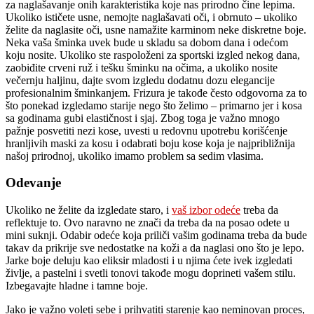
za naglašavanje onih karakteristika koje nas prirodno čine lepima.
Ukoliko ističete usne, nemojte naglašavati oči, i obrnuto – ukoliko
želite da naglasite oči, usne namažite karminom neke diskretne boje.
Neka vaša šminka uvek bude u skladu sa dobom dana i odećom
koju nosite. Ukoliko ste raspoloženi za sportski izgled nekog dana,
zaobiđite crveni ruž i tešku šminku na očima, a ukoliko nosite
večernju haljinu, dajte svom izgledu dodatnu dozu elegancije
profesionalnim šminkanjem. Frizura je takođe često odgovorna za to
što ponekad izgledamo starije nego što želimo – primarno jer i kosa
sa godinama gubi elastičnost i sjaj. Zbog toga je važno mnogo
pažnje posvetiti nezi kose, uvesti u redovnu upotrebu korišćenje
hranljivih maski za kosu i odabrati boju kose koja je najpribližnija
našoj prirodnoj, ukoliko imamo problem sa sedim vlasima.
Odevanje
Ukoliko ne želite da izgledate staro, i
vaš izbor odeće
treba da
reflektuje to. Ovo naravno ne znači da treba da na posao odete u
mini suknji. Odabir odeće koja priliči vašim godinama treba da bude
takav da prikrije sve nedostatke na koži a da naglasi ono što je lepo.
Jarke boje deluju kao eliksir mladosti i u njima ćete ivek izgledati
življe, a pastelni i svetli tonovi takođe mogu doprineti vašem stilu.
Izbegavajte hladne i tamne boje.
Jako je važno voleti sebe i prihvatiti starenje kao neminovan proces,