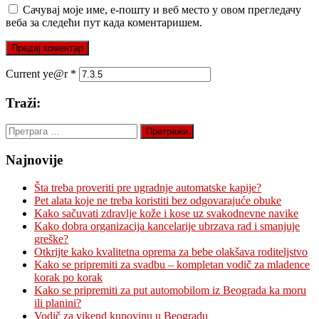
Сачувај моје име, е-пошту и веб место у овом прегледачу
веба за следећи пут када коментаришем.
Current ye@r
*
Traži:
Претрага
за:
Najnovije
Šta treba proveriti pre ugradnje automatske kapije?
Pet alata koje ne treba koristiti bez odgovarajuće obuke
Kako sačuvati zdravlje kože i kose uz svakodnevne navike
Kako dobra organizacija kancelarije ubrzava rad i smanjuje
greške?
Otkrijte kako kvalitetna oprema za bebe olakšava roditeljstvo
Kako se pripremiti za svadbu – kompletan vodič za mladence
korak po korak
Kako se pripremiti za put automobilom iz Beograda ka moru
ili planini?
Vodič za vikend kupovinu u Beogradu