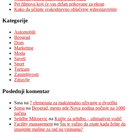
Pet filmova koji će vas držati prikovane za ekran
Kako da učinite svakodnevno oblačenje jednostavnijim
Kategorije
Automobili
Beograd
Dom
Marketing
Moda
Saveti
Sport
Turizam
Zanimljivosti
Zdravlje
Poslednji komentar
Sasa
на
7 elemenata za maksimalno uživanje u dvorištu
Sonja
на
Beograd, mesto gde Nova godina počinje na 1000
načina
Selidbe Milosevic
на
Kutije za selidbu – ultimativni vodič
Facility management
на
Šta je važno da znate kada želite da
iznajmite mašine za rad na visinama?