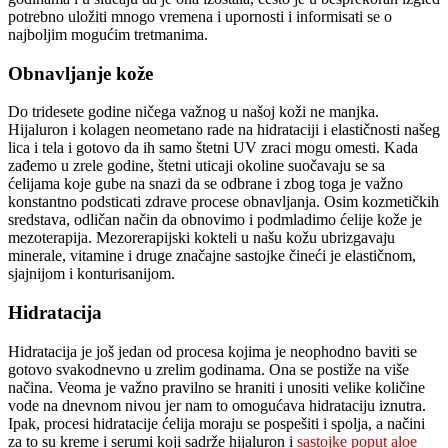
potrebno uložiti mnogo vremena i upornosti i informisati se o
najboljim mogućim tretmanima.
Obnavljanje kože
Do tridesete godine ničega važnog u našoj koži ne manjka.
Hijaluron i kolagen neometano rade na hidrataciji i elastičnosti našeg
lica i tela i gotovo da ih samo štetni UV zraci mogu omesti. Kada
zađemo u zrele godine, štetni uticaji okoline suočavaju se sa
ćelijama koje gube na snazi da se odbrane i zbog toga je važno
konstantno podsticati zdrave procese obnavljanja. Osim kozmetičkih
sredstava, odličan način da obnovimo i podmladimo ćelije kože je
mezoterapija. Mezorerapijski kokteli u našu kožu ubrizgavaju
minerale, vitamine i druge značajne sastojke čineći je elastičnom,
sjajnijom i konturisanijom.
Hidratacija
Hidratacija je još jedan od procesa kojima je neophodno baviti se
gotovo svakodnevno u zrelim godinama. Ona se postiže na više
načina. Veoma je važno pravilno se hraniti i unositi velike količine
vode na dnevnom nivou jer nam to omogućava hidrataciju iznutra.
Ipak, procesi hidratacije ćelija moraju se pospešiti i spolja, a načini
za to su kreme i serumi koji sadrže hijaluron i
sastojke poput aloe