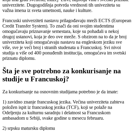
univerzitete. Dugogodišnja potvrda vrednosti tih univeziteta su
važna imena iz sveta umetnosti, nauke i kulture.
Francuski univerziteti nastavu prilagođavaju mreži
ECTS (European
Credit Transfer System). To znači da oni svojim studentima
omogućavaju priznavanje semestara, koje su pohađali u nekoj
drugoj ustanovi, koja je deo ove mreže. S obzirom na to da je broj
univerziteta koji omogućavaju nastavu na engleskom jeziku sve
više, sve je veći broj i stranih studenata u Francuskoj. Svi nivoi
studija u više od 400 ponuđenih institucija, omogućava im svetski
priznatu diplomu.
Šta je sve potrebno za konkurisanje na
studije u Francuskoj?
Za konkurisanje na osnovnim studijama potrebno je da imate:
1) zavidno znanje francuskog jezika. Većina univerziteta zahteva
položen ispit iz francuskog jezika (TCF), koji se polaže na
Odeljenju za kulturnu saradnju i delatnost sa Francuskom
ambasadom u Srbiji, svake godine u mesecu februaru.
2) srpsku matursku diplomu