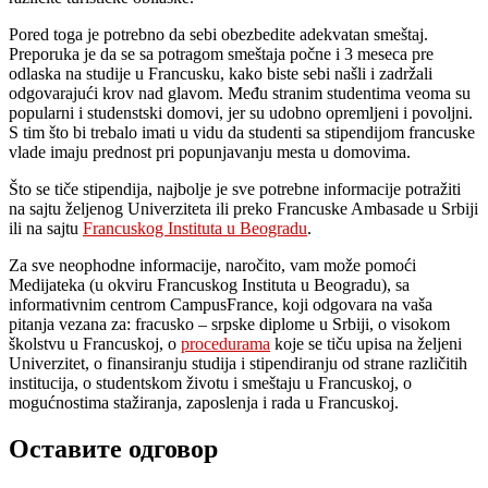
Pored toga je potrebno da sebi obezbedite adekvatan smeštaj.
Preporuka je da se sa potragom smeštaja počne i 3 meseca pre
odlaska na studije u Francusku, kako biste sebi našli i zadržali
odgovarajući krov nad glavom. Među stranim studentima veoma su
popularni i studenstski domovi, jer su udobno opremljeni i povoljni.
S tim što bi trebalo imati u vidu da studenti sa stipendijom francuske
vlade imaju prednost pri popunjavanju mesta u domovima.
Što se tiče stipendija, najbolje je sve potrebne informacije potražiti
na sajtu željenog Univerziteta ili preko Francuske Ambasade u Srbiji
ili na sajtu
Francuskog Instituta u Beogradu
.
Za sve neophodne informacije, naročito, vam može pomoći
Medijateka (u okviru Francuskog Instituta u Beogradu), sa
informativnim centrom CampusFrance, koji odgovara na vaša
pitanja vezana za: fracusko – srpske diplome u Srbiji, o visokom
školstvu u Francuskoj, o
procedurama
koje se tiču upisa na željeni
Univerzitet, o finansiranju studija i stipendiranju od strane različitih
institucija, o studentskom životu i smeštaju u Francuskoj, o
mogućnostima stažiranja, zaposlenja i rada u Francuskoj.
Оставите одговор