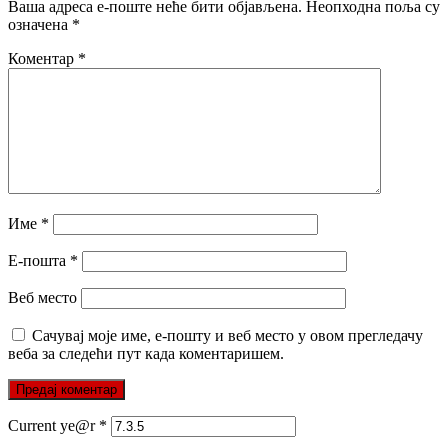
Ваша адреса е-поште неће бити објављена.
Неопходна поља су
означена
*
Коментар
*
Име
*
Е-пошта
*
Веб место
Сачувај моје име, е-пошту и веб место у овом прегледачу
веба за следећи пут када коментаришем.
Current ye@r
*