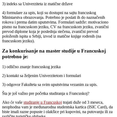
3) indeks sa Univerziteta iz matične države
4) formulare za upis, koji su dostupni na sajtu francuskog
Ministarstva obrazovanja. Potrebno je poslati ih do naznačenih
rokova i prema datim uputstvima. Formulari sadrže: motivaciono
pismo na francuskom jeziku, CV na francuskom jeziku, zvanični
prevod diplome koja je poslednja stečena, zvanični prevod
položenih ispita u Srbiji, izvod iz matične knjige rođenih (na
francuskom jeziku).
Za konkurisanje na master studije u Francuskoj
potrebno je:
1) odlično znanje francuskog jezika
2) kontakt sa željenim Univerzitetom i formulari
3) odgovor Fakulteta sa svim uputstvima vezanim za upis.
Šta je još važno pre početka studiranja u Francuskoj?
Ako će vaše
studiranje u Francuskoj
trajati duže od 3 meseca,
neophodna vam je međunarodna studentska kartica (ISIC Card), da
biste imali razne popuste i olakšice pri kupovini, na putovanju ili za
različite turističke obilaske.