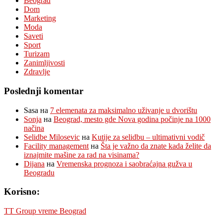
Beograd
Dom
Marketing
Moda
Saveti
Sport
Turizam
Zanimljivosti
Zdravlje
Poslednji komentar
Sasa
на
7 elemenata za maksimalno uživanje u dvorištu
Sonja
на
Beograd, mesto gde Nova godina počinje na 1000
načina
Selidbe Milosevic
на
Kutije za selidbu – ultimativni vodič
Facility management
на
Šta je važno da znate kada želite da
iznajmite mašine za rad na visinama?
Dijana
на
Vremenska prognoza i saobraćajna gužva u
Beogradu
Korisno:
TT Group vreme Beograd