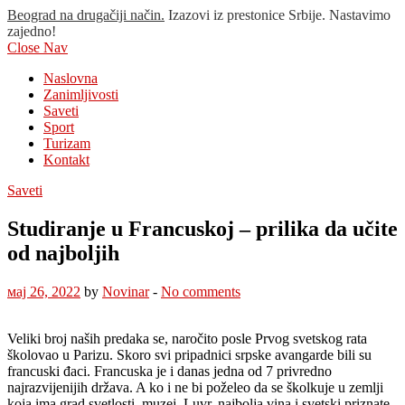
Beograd na drugačiji način.
Izazovi iz prestonice Srbije. Nastavimo
zajedno!
Close Nav
Naslovna
Zanimljivosti
Saveti
Sport
Turizam
Kontakt
Saveti
Studiranje u Francuskoj – prilika da učite
od najboljih
мај 26, 2022
by
Novinar
-
No comments
Veliki broj naših predaka se, naročito posle Prvog svetskog rata
školovao u Parizu. Skoro svi pripadnici srpske avangarde bili su
francuski đaci. Francuska je i danas jedna od 7 privredno
najrazvijenijih država. A ko i ne bi poželeo da se školkuje u zemlji
koja ima grad svetlosti, muzej
Luvr, najbolja vina i svetski priznate