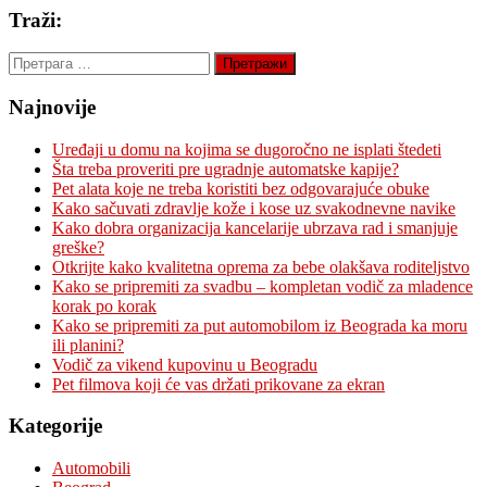
Traži:
Претрага
за:
Najnovije
Uređaji u domu na kojima se dugoročno ne isplati štedeti
Šta treba proveriti pre ugradnje automatske kapije?
Pet alata koje ne treba koristiti bez odgovarajuće obuke
Kako sačuvati zdravlje kože i kose uz svakodnevne navike
Kako dobra organizacija kancelarije ubrzava rad i smanjuje
greške?
Otkrijte kako kvalitetna oprema za bebe olakšava roditeljstvo
Kako se pripremiti za svadbu – kompletan vodič za mladence
korak po korak
Kako se pripremiti za put automobilom iz Beograda ka moru
ili planini?
Vodič za vikend kupovinu u Beogradu
Pet filmova koji će vas držati prikovane za ekran
Kategorije
Automobili