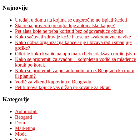
Najnovije
Uređaji u domu na kojima se dugoročno ne isplati štedeti
Šta treba proveriti pre ugradnje automatske kapije?
Pet alata koje ne treba koristiti bez odgovarajuće obuke
Kako sačuvati zdravlje kože i kose uz svakodnevne navike
Kako dobra organizacija kancelarije ubrzava rad i smanjuje
greške?
Otkrijte kako kvalitetna oprema za bebe olakšava roditeljstvo
Kako se pripremiti za svadbu – kompletan vodič za mladence
korak po korak
Kako se pripremiti za put automobilom iz Beograda ka moru
ili planini?
Vodič za vikend kupovinu u Beogradu
Pet filmova koji će vas držati prikovane za ekran
Kategorije
Automobili
Beograd
Dom
Marketing
Moda
Saveti