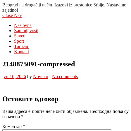
Beograd na drugačiji način.
Izazovi iz prestonice Srbije. Nastavimo
zajedno!
Close Nav
Naslovna
Zanimljivosti
Saveti
Sport
Turizam
Kontakt
2148875091-compressed
јун 16, 2026
by
Novinar
-
No comments
Оставите одговор
Ваша адреса е-поште неће бити објављена.
Неопходна поља су
означена
*
Коментар
*