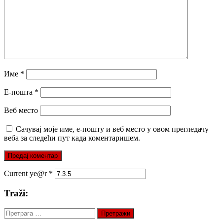
Име
*
Е-пошта
*
Веб место
Сачувај моје име, е-пошту и веб место у овом прегледачу
веба за следећи пут када коментаришем.
Current ye@r
*
Traži:
Претрага
за: