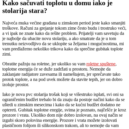
Kako sačuvati toplotu u domu iako je
stolarija stara?
Najveća muka većine građana u zimskom period jeste kako smanjiti
troškove. Računi za grejanje tokom zime često budu i trostruko veći,
a vi ipak ne znate kako da rešite problem. Prijatelji vam savetuju da
je najbolje da ubacite novu stolariju, a ako smatrate da je u tom
trenutku neizvodljivo da se uklopite sa željama i mogućnostima, mi
vam predlažemo nekoliko trikova kako da sprečine gubitak toplote
zimi.
Obratite pažnju na roletne, jer ukoliko su vam
roletne spuštene
,
toplotne energija će se duže zadržati u prostoru. Nemojte da
zaklanjate radijatore zavesama ili nameštajem, jer sprečavate tako
protok toplote, a na pod uvek možete da stavite tepih, jer on dobro
izoluje prostor.
Iako je nova pvc stolarija trošak koji se višestruko isplati, svi oni sa
ograničenim budžet trebalo bi da znaju da postoje načini kako da se
uštedi u zimskim mesecima i kako da se kućni budžet dodatno ne
optereti. Gubitak toplotne enrgije, svima je poznato, najčešće je kroz
prozore i vrata. Ukoliko dom nije dobro izolovan, na ovaj način se
izgubi skoro polovina energije. Prozore i vrata možete izolovati
plastičnom folijom ili silikonskom trakom, ali to nemojte da vam