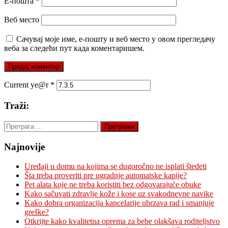
Е-пошта
*
Веб место
Сачувај моје име, е-пошту и веб место у овом прегледачу
веба за следећи пут када коментаришем.
Current ye@r
*
Traži:
Претрага
за:
Najnovije
Uređaji u domu na kojima se dugoročno ne isplati štedeti
Šta treba proveriti pre ugradnje automatske kapije?
Pet alata koje ne treba koristiti bez odgovarajuće obuke
Kako sačuvati zdravlje kože i kose uz svakodnevne navike
Kako dobra organizacija kancelarije ubrzava rad i smanjuje
greške?
Otkrijte kako kvalitetna oprema za bebe olakšava roditeljstvo