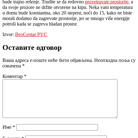
bude trajno rešenje. Trudite se da redovno
provetravate prostorije
, a
da svoje prozore ne držite otvorene na kipu. Neka vam temperatura
u domu bude konstantna, oko 20 stepeni, noći do 15, kako ne biste
morali dodatno da zagrevate prostorije, jer se mnogo više energije
potroši kada se zagreva hladan prostor.
Izvor:
BeoCentar PVC
Оставите одговор
Ваша адреса е-поште неће бити објављена.
Неопходна поља су
означена
*
Коментар
*
Име
*