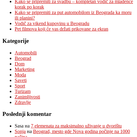
Kako se pripremiti za svadbu – kompletan vodič za mladence
korak po korak
Kako se pripremiti za put automobilom iz Beograda ka moru
ili planini?
Vodič za vikend kupovinu u Beogradu
Pet filmova koji će vas držati prikovane za ekran
Kategorije
Automobili
Beograd
Dom
Marketing
Moda
Saveti
Sport
Turizam
Zanimljivosti
Zdravlje
Poslednji komentar
Sasa
на
7 elemenata za maksimalno uživanje u dvorištu
Sonja
на
Beograd, mesto gde Nova godina počinje na 1000
načina