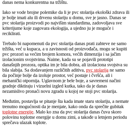
danas nema konkurentna na tržištu.
Iako se vode brojne polemike da li je pvc stolarija ekološki zdrava ili
je bolje imati alu ili drvenu stolariju u domu, sve je jasno. Danas se
pvc stolarija proizvodi po najvišim standardima, zadovoljava sve
kriterijume koje zagovara ekologija, a ujedno ju je moguće i
reciklirati.
Trebalo bi napomenuti da pvc stolarija danas prati zahteve ne samo
tržišta, već u kupaca, a u zavisnosti od proizvođača, mogu se kupiti
pvc prozori sa većim brojem komora, većih dimenzija i sa jačim
izolacionim svojstvima. Naime, kada su se pojavili prototipi
današnjih prozora, optika im je bila dobra, ali izolaciona svojstva su
bila slabija. Sa dodavanjem različitih aditiva,
pvc stolarija
ne samo
da počinje bolje da izoluje prostor, već postaje i čvršća, ali i
mehanički otpornija. Uglavnom je bele boje, a savremeni načini
gradnje diktiraju i vizuelni izgled kutka, tako da je danas
nezamislivo pronaći novu zgradu u kojoj ne stoji pvc stolarija.
Međutim, postavlja se pitanje šta kada imate staru stolariju, a nemate
trenutno mogućnosti da je menjate, kako onda da sprečite gubitak
toplotne energije
. Malo ko zna da pvc stolarija danas čuva skoro
polovinu toplotne energije u domu zimi, a takođe u letnjem periodu
sprečava ulazak toplote.