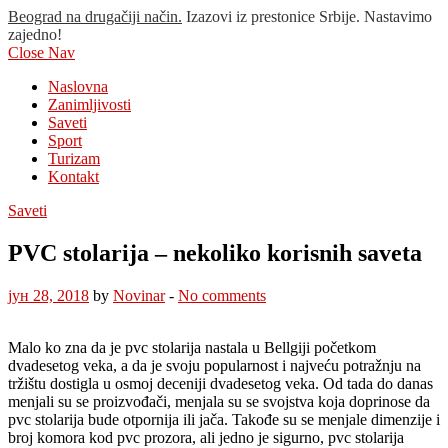
Beograd na drugačiji način.
Izazovi iz prestonice Srbije. Nastavimo
zajedno!
Close Nav
Naslovna
Zanimljivosti
Saveti
Sport
Turizam
Kontakt
Saveti
PVC stolarija – nekoliko korisnih saveta
јун 28, 2018
by
Novinar
-
No comments
Malo ko zna da je pvc stolarija nastala u Bellgiji početkom
dvadesetog veka, a da je svoju popularnost i najveću potražnju na
tržištu dostigla u osmoj deceniji dvadesetog veka. Od tada do danas
menjali su se proizvođači, menjala su se svojstva koja doprinose da
pvc stolarija bude otpornija ili jača. Takođe su se menjale dimenzije i
broj komora kod pvc prozora, ali jedno je sigurno, pvc stolarija