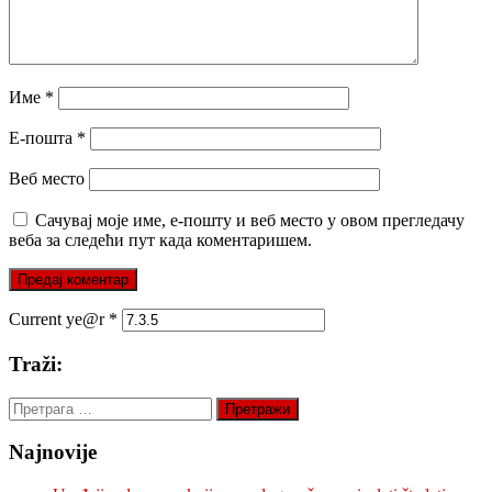
Име
*
Е-пошта
*
Веб место
Сачувај моје име, е-пошту и веб место у овом прегледачу
веба за следећи пут када коментаришем.
Current ye@r
*
Traži:
Претрага
за:
Najnovije