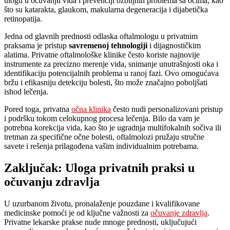
ulogu u očuvanju vida i prevenciji ozbiljnih problema sa očima, kao
što su katarakta, glaukom, makularna degeneracija i dijabetička
retinopatija.
Jedna od glavnih prednosti odlaska oftalmologu u privatnim
praksama je pristup
savremenoj tehnologiji
i dijagnostičkim
alatima. Privatne oftalmološke klinike često koriste najnovije
instrumente za precizno merenje vida, snimanje unutrašnjosti oka i
identifikaciju potencijalnih problema u ranoj fazi. Ovo omogućava
bržu i efikasniju detekciju bolesti, što može značajno poboljšati
ishod lečenja.
Pored toga, privatna
očna klinika
često nudi personalizovani pristup
i podršku tokom celokupnog procesa lečenja. Bilo da vam je
potrebna korekcija vida, kao što je ugradnja multifokalnih sočiva ili
tretman za specifične očne bolesti, oftalmolozi pružaju stručne
savete i rešenja prilagođena vašim individualnim potrebama.
Zaključak: Uloga privatnih praksi u
očuvanju zdravlja
U uzurbanom životu, pronalaženje pouzdane i kvalifikovane
medicinske pomoći je od ključne važnosti za
očuvanje zdravlja
.
Privatne lekarske prakse nude mnoge prednosti, uključujući