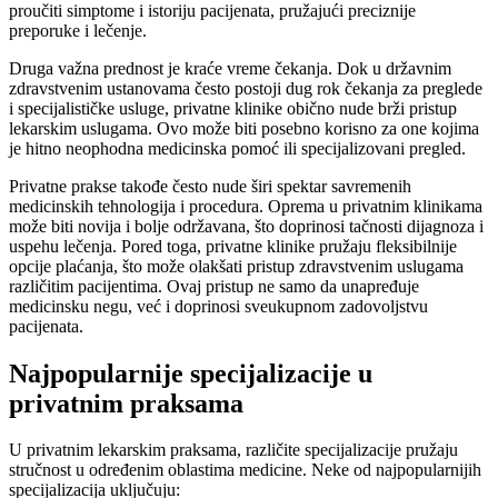
proučiti simptome i istoriju pacijenata, pružajući preciznije
preporuke i lečenje.
Druga važna prednost je kraće vreme čekanja. Dok u državnim
zdravstvenim ustanovama često postoji dug rok čekanja za preglede
i specijalističke usluge, privatne klinike obično nude brži pristup
lekarskim uslugama. Ovo može biti posebno korisno za one kojima
je hitno neophodna medicinska pomoć ili specijalizovani pregled.
Privatne prakse takođe često nude širi spektar savremenih
medicinskih tehnologija i procedura. Oprema u privatnim klinikama
može biti novija i bolje održavana, što doprinosi tačnosti dijagnoza i
uspehu lečenja. Pored toga, privatne klinike pružaju fleksibilnije
opcije plaćanja, što može olakšati pristup zdravstvenim uslugama
različitim pacijentima. Ovaj pristup ne samo da unapređuje
medicinsku negu, već i doprinosi sveukupnom zadovoljstvu
pacijenata.
Najpopularnije specijalizacije u
privatnim praksama
U privatnim lekarskim praksama, različite specijalizacije pružaju
stručnost u određenim oblastima medicine. Neke od najpopularnijih
specijalizacija uključuju: