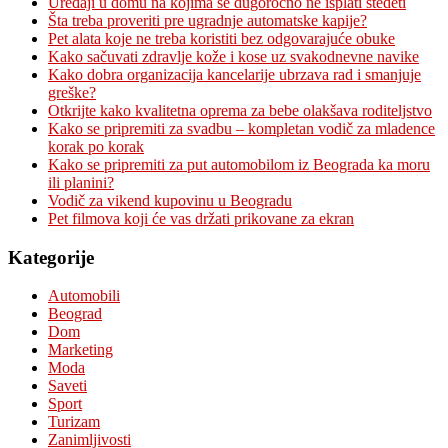
Uređaji u domu na kojima se dugoročno ne isplati štedeti
Šta treba proveriti pre ugradnje automatske kapije?
Pet alata koje ne treba koristiti bez odgovarajuće obuke
Kako sačuvati zdravlje kože i kose uz svakodnevne navike
Kako dobra organizacija kancelarije ubrzava rad i smanjuje
greške?
Otkrijte kako kvalitetna oprema za bebe olakšava roditeljstvo
Kako se pripremiti za svadbu – kompletan vodič za mladence
korak po korak
Kako se pripremiti za put automobilom iz Beograda ka moru
ili planini?
Vodič za vikend kupovinu u Beogradu
Pet filmova koji će vas držati prikovane za ekran
Kategorije
Automobili
Beograd
Dom
Marketing
Moda
Saveti
Sport
Turizam
Zanimljivosti