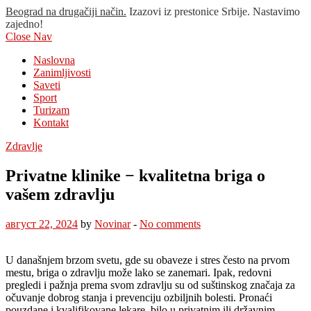
Beograd na drugačiji način.
Izazovi iz prestonice Srbije. Nastavimo
zajedno!
Close Nav
Naslovna
Zanimljivosti
Saveti
Sport
Turizam
Kontakt
Zdravlje
Privatne klinike − kvalitetna briga o
vašem zdravlju
август 22, 2024
by
Novinar
-
No comments
U današnjem brzom svetu, gde su obaveze i stres često na prvom
mestu, briga o zdravlju može lako se zanemari. Ipak, redovni
pregledi i pažnja prema svom zdravlju su od suštinskog značaja za
očuvanje dobrog stanja i prevenciju ozbiljnih bolesti. Pronaći
pouzdane i kvalifikovane lekare, bilo u privatnim ili državnim