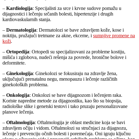
–
Kardiologija
: Specijalisti za srce i krvne sudove pomažu u
dijagnostici i lečenju srčanih bolesti, hipertenzije i drugih
kardiovaskularnih stanja.
–
Dermatologija
: Dermatolozi se bave zdravljem kože, kose i
noktiju, pružajući tretmane za akne, ekceme, i
sumnjive promene na
koži
.
–
Ortopedija
: Ortopedi su specijalizovani za probleme kostiju,
mišića i zglobova, nudeći rešenja za povrede, hronične bolove i
deformitete.
–
Ginekologija
: Ginekolozi se fokusiraju na zdravlje žena,
uključujući prenatalnu negu, menopauzu i lečenje različitih
ginekoloških problema.
–
Onkologija
: Onkolozi se bave dijagnozom i lečenjem raka.
Koriste napredne metode za dijagnostiku, kao što su biopsija,
radiološke slike i genetski testovi i tako pruzaju personalizovane
planove lečenja.
–
Oftalmologija
: Oftalmologija je oblast medicine koja se bavi
zdravljem očiju i vidom. Oftalmolozi su stručnjaci za dijagnozu,
lečenje i prevenciju očnih bolesti i poremećaja. Oni igraju ključnu