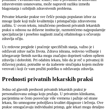
zdravstvenim ustanovama, može napraviti razliku između
blagostanja i ozbiljnih zdravstvenih problema.
Privatne lekarske prakse sve češće postaju popularan izbor za
mnoge ljude koji traže kvalitetniju i pristupačniju zdravstvenu
zaštitu. U ovom tekstu, istražićemo prednosti privatnih lekarskih
praksi u odnosu na državne institucije, razmotrićemo najpopularnije
specijalizacije i posebno naglasiti značaj oftalmologa u očuvanju
zdravlja očiju.
Uz redovne preglede i praćenje specifičnih stanja, važno je i
održavati zdrav način života. Zdrava ishrana, redovno vežbanje i
izbegavanje štetnih navika mogu značajno doprineti vašem opštem
zdravlju i dobrobiti. Pri odabiru lekara, bilo da je reč o privatnoj ili
državnoj praksi, potrudite se da izaberete stručnjaka kojem možete
verovati i koji će vam pružiti podršku u održavanju zdravlja.
Prednosti privatnih lekarskih praksi
Jedna od glavnih prednosti privatnih lekarskih praksi je
personalizovana usluga koju pružaju. U privatnim klinikama,
pacijentima se često posvećuje više vremena i pažnje od strane
lekara, što umnogome poboljšava kvalitet dijagnoze i lečenja. Ove
prakse omogućavaju individualni pristup, gde lekari mogu detaljno