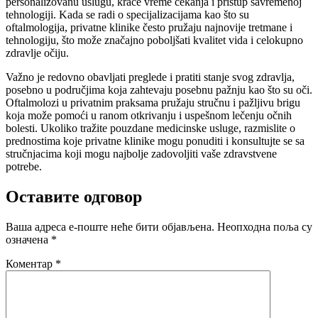
personalizovanu uslugu, kraće vreme čekanja i pristup savremenoj
tehnologiji. Kada se radi o specijalizacijama kao što su
oftalmologija, privatne klinike često pružaju najnovije tretmane i
tehnologiju, što može značajno poboljšati kvalitet vida i celokupno
zdravlje očiju.
Važno je redovno obavljati preglede i pratiti stanje svog zdravlja,
posebno u područjima koja zahtevaju posebnu pažnju kao što su oči.
Oftalmolozi u privatnim praksama pružaju stručnu i pažljivu brigu
koja može pomoći u ranom otkrivanju i uspešnom lečenju očnih
bolesti. Ukoliko tražite pouzdane medicinske usluge, razmislite o
prednostima koje privatne klinike mogu ponuditi i konsultujte se sa
stručnjacima koji mogu najbolje zadovoljiti vaše zdravstvene
potrebe.
Оставите одговор
Ваша адреса е-поште неће бити објављена.
Неопходна поља су
означена
*
Коментар
*