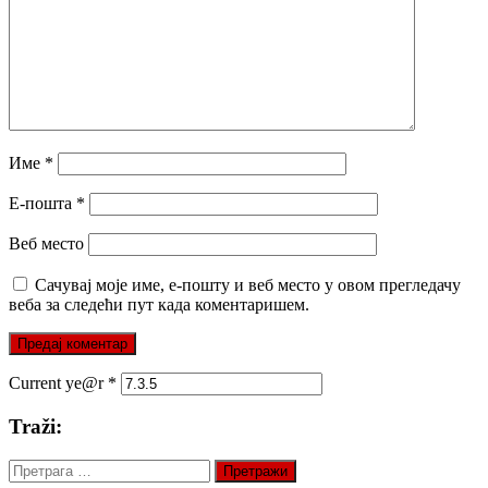
Име
*
Е-пошта
*
Веб место
Сачувај моје име, е-пошту и веб место у овом прегледачу
веба за следећи пут када коментаришем.
Current ye@r
*
Traži:
Претрага
за: