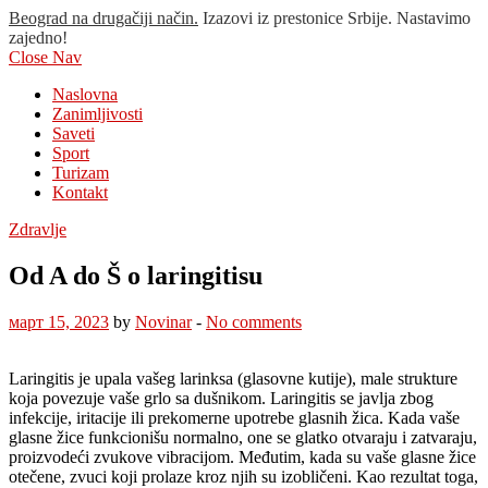
Beograd na drugačiji način.
Izazovi iz prestonice Srbije. Nastavimo
zajedno!
Close Nav
Naslovna
Zanimljivosti
Saveti
Sport
Turizam
Kontakt
Zdravlje
Od A do Š o laringitisu
март 15, 2023
by
Novinar
-
No comments
Laringitis je upala vašeg larinksa (glasovne kutije), male strukture
koja povezuje vaše grlo sa dušnikom. Laringitis se javlja zbog
infekcije, iritacije ili prekomerne upotrebe glasnih žica. Kada vaše
glasne žice funkcionišu normalno, one se glatko otvaraju i zatvaraju,
proizvodeći zvukove vibracijom. Međutim, kada su vaše glasne žice
otečene, zvuci koji prolaze kroz njih su izobličeni. Kao rezultat toga,