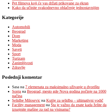
Pet filmova koji će vas držati prikovane za ekran
Kako da učinite svakodnevno oblačenje jednostavnijim
Kategorije
Automobili
Beograd
Dom
Marketing
Moda
Saveti
Sport
Turizam
Zanimljivosti
Zdravlje
Poslednji komentar
Sasa
на
7 elemenata za maksimalno uživanje u dvorištu
Sonja
на
Beograd, mesto gde Nova godina počinje na 1000
načina
Selidbe Milosevic
на
Kutije za selidbu – ultimativni vodič
Facility management
на
Šta je važno da znate kada želite da
iznajmite mašine za rad na visinama?