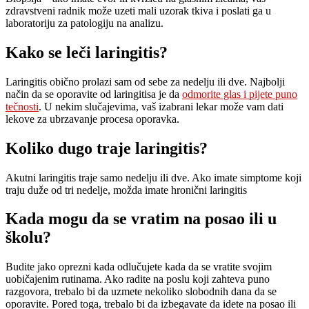
zdravstveni radnik može uzeti mali uzorak tkiva i poslati ga u
laboratoriju za patologiju na analizu.
Kako se leči laringitis?
Laringitis obično prolazi sam od sebe za nedelju ili dve. Najbolji
način da se oporavite od laringitisa je da
odmorite glas i pijete puno
tečnosti
. U nekim slučajevima, vaš izabrani lekar može vam dati
lekove za ubrzavanje procesa oporavka.
Koliko dugo traje laringitis?
Akutni laringitis traje samo nedelju ili dve. Ako imate simptome koji
traju duže od tri nedelje, možda imate hronični laringitis
Kada mogu da se vratim na posao ili u
školu?
Budite jako oprezni kada odlučujete kada da se vratite svojim
uobičajenim rutinama. Ako radite na poslu koji zahteva puno
razgovora, trebalo bi da uzmete nekoliko slobodnih dana da se
oporavite. Pored toga, trebalo bi da izbegavate da idete na posao ili