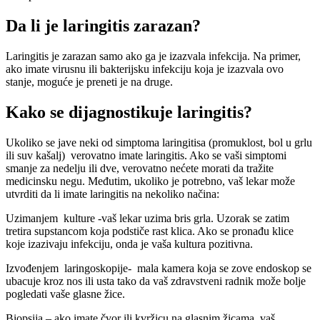
Da li je laringitis zarazan?
Laringitis je zarazan samo ako ga je izazvala infekcija. Na primer,
ako imate virusnu ili bakterijsku infekciju koja je izazvala ovo
stanje, moguće je preneti je na druge.
Kako se dijagnostikuje laringitis?
Ukoliko se jave neki od simptoma laringitisa (promuklost, bol u grlu
ili suv kašalj) verovatno imate laringitis. Ako se vaši simptomi
smanje za nedelju ili dve, verovatno nećete morati da tražite
medicinsku negu. Međutim, ukoliko je potrebno, vaš lekar može
utvrditi da li imate laringitis na nekoliko načina:
Uzimanjem kulture -vaš lekar uzima bris grla. Uzorak se zatim
tretira supstancom koja podstiče rast klica. Ako se pronađu klice
koje izazivaju infekciju, onda je vaša kultura pozitivna.
Izvođenjem laringoskopije- mala kamera koja se zove endoskop se
ubacuje kroz nos ili usta tako da vaš zdravstveni radnik može bolje
pogledati vaše glasne žice.
Biopsija – ako imate čvor ili kvržicu na glasnim žicama, vaš