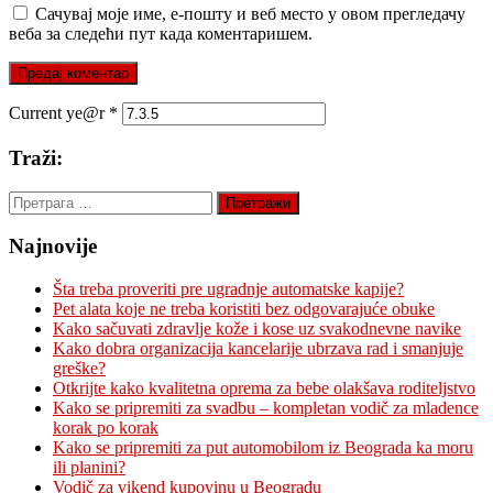
Сачувај моје име, е-пошту и веб место у овом прегледачу
веба за следећи пут када коментаришем.
Current ye@r
*
Traži:
Претрага
за:
Najnovije
Šta treba proveriti pre ugradnje automatske kapije?
Pet alata koje ne treba koristiti bez odgovarajuće obuke
Kako sačuvati zdravlje kože i kose uz svakodnevne navike
Kako dobra organizacija kancelarije ubrzava rad i smanjuje
greške?
Otkrijte kako kvalitetna oprema za bebe olakšava roditeljstvo
Kako se pripremiti za svadbu – kompletan vodič za mladence
korak po korak
Kako se pripremiti za put automobilom iz Beograda ka moru
ili planini?
Vodič za vikend kupovinu u Beogradu