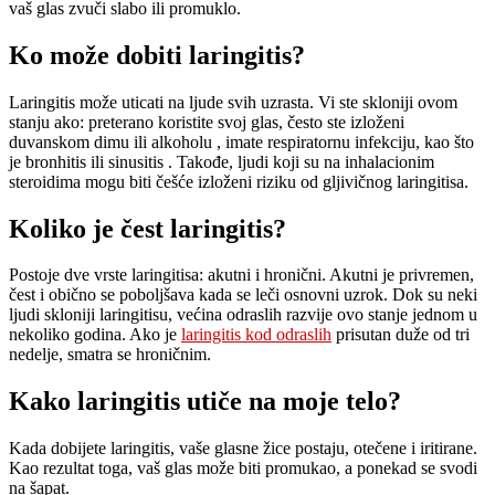
vaš glas zvuči slabo ili promuklo.
Ko može dobiti laringitis?
Laringitis može uticati na ljude svih uzrasta. Vi ste skloniji ovom
stanju ako: preterano koristite svoj glas, često ste izloženi
duvanskom dimu ili alkoholu , imate respiratornu infekciju, kao što
je bronhitis ili sinusitis . Takođe, ljudi koji su na inhalacionim
steroidima mogu biti češće izloženi riziku od gljivičnog laringitisa.
Koliko je čest laringitis?
Postoje dve vrste laringitisa: akutni i hronični. Akutni je privremen,
čest i obično se poboljšava kada se leči osnovni uzrok. Dok su neki
ljudi skloniji laringitisu, većina odraslih razvije ovo stanje jednom u
nekoliko godina. Ako je
laringitis kod odraslih
prisutan duže od tri
nedelje, smatra se hroničnim.
Kako laringitis utiče na moje telo?
Kada dobijete laringitis, vaše glasne žice postaju, otečene i iritirane.
Kao rezultat toga, vaš glas može biti promukao, a ponekad se svodi
na šapat.