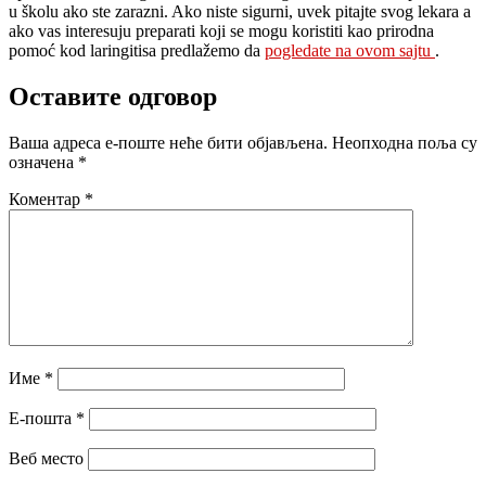
u školu ako ste zarazni. Ako niste sigurni, uvek pitajte svog lekara a
ako vas interesuju preparati koji se mogu koristiti kao prirodna
pomoć kod laringitisa predlažemo da
pogledate na ovom sajtu
.
Оставите одговор
Ваша адреса е-поште неће бити објављена.
Неопходна поља су
означена
*
Коментар
*
Име
*
Е-пошта
*
Веб место