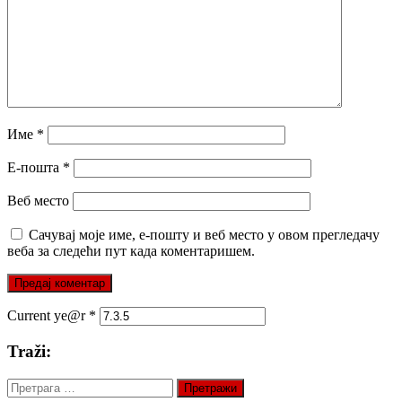
Име
*
Е-пошта
*
Веб место
Сачувај моје име, е-пошту и веб место у овом прегледачу
веба за следећи пут када коментаришем.
Current ye@r
*
Traži:
Претрага
за: