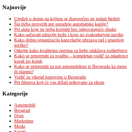
Najnovije
Uređaji u domu na kojima se dugoročno ne isplati štedeti
Šta treba proveriti pre ugradnje automatske kapije?
Pet alata koje ne treba koristiti bez odgovarajuće obuke
Kako sačuvati zdravlje kože i kose uz svakodnevne navike
Kako dobra organizacija kancelarije ubrzava rad i smanjuje
greške?
Otkrijte kako kvalitetna oprema za bebe olakšava roditeljstvo
Kako se pripremiti za svadbu – kompletan vodič za mladence
korak po korak
Kako se pripremiti za put automobilom iz Beograda ka moru
ili planini?
Vodič za vikend kupovinu u Beogradu
Pet filmova koji će vas držati prikovane za ekran
Kategorije
Automobili
Beograd
Dom
Marketing
Moda
Saveti