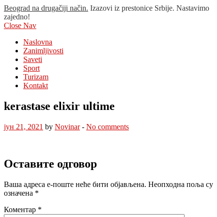
Beograd na drugačiji način.
Izazovi iz prestonice Srbije. Nastavimo
zajedno!
Close Nav
Naslovna
Zanimljivosti
Saveti
Sport
Turizam
Kontakt
kerastase elixir ultime
јун 21, 2021
by
Novinar
-
No comments
Оставите одговор
Ваша адреса е-поште неће бити објављена.
Неопходна поља су
означена
*
Коментар
*