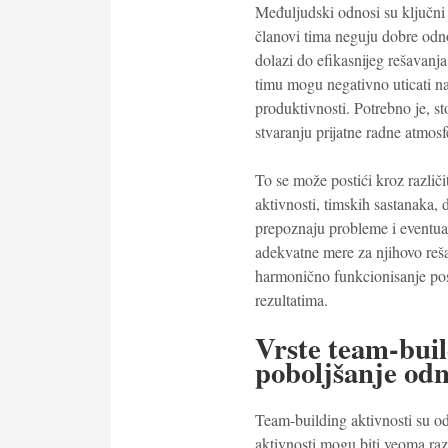
Međuljudski odnosi su ključni
članovi tima neguju dobre odn
dolazi do efikasnijeg rešavanj
timu mogu negativno uticati na
produktivnosti. Potrebno je, st
stvaranju prijatne radne atmos
To se može postići kroz različ
aktivnosti, timskih sastanaka, 
prepoznaju probleme i eventua
adekvatne mere za njihovo reša
harmonično funkcionisanje pos
rezultatima.
Vrste team-buil
poboljšanje odn
Team-building aktivnosti su od
aktivnosti mogu biti veoma raz