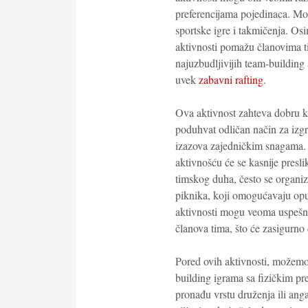
preferencijama pojedinaca. Mož
sportske igre i takmičenja. Os
aktivnosti pomažu članovima t
najuzbudljivijih team-building 
uvek
zabavni rafting
.
Ova aktivnost zahteva dobru ko
poduhvat odličan način za izg
izazova zajedničkim snagama. 
aktivnošću će se kasnije presli
timskog duha, često se organizuj
piknika, koji omogućavaju op
aktivnosti mogu veoma uspešn
članova tima, što će zasigurno 
Pored ovih aktivnosti, možemo 
building igrama sa fizičkim pr
pronađu vrstu druženja ili ang