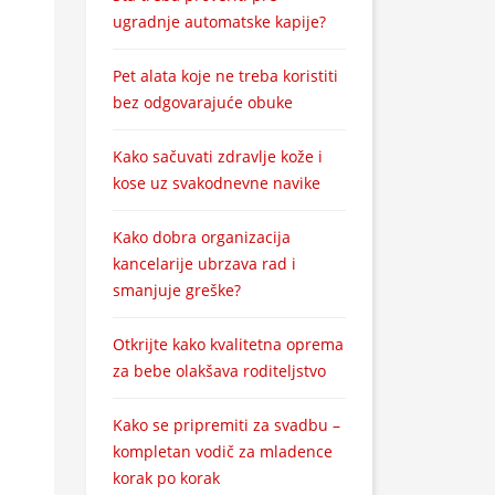
ugradnje automatske kapije?
Pet alata koje ne treba koristiti
bez odgovarajuće obuke
Kako sačuvati zdravlje kože i
kose uz svakodnevne navike
Kako dobra organizacija
kancelarije ubrzava rad i
smanjuje greške?
Otkrijte kako kvalitetna oprema
za bebe olakšava roditeljstvo
Kako se pripremiti za svadbu –
kompletan vodič za mladence
korak po korak