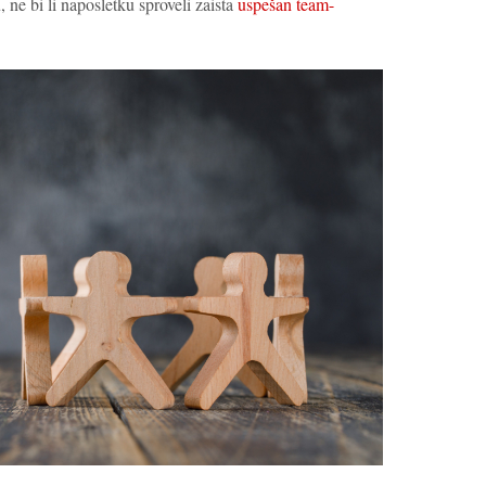
, ne bi li naposletku sproveli zaista
uspešan team-