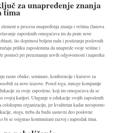
ključ za unapređenje znanja
a tima
i element u procesu unapređenja znanja i veština članova
ršavanje zaposlenih omogućava im da prate nove
 oblasti, što doprinosi boljem radu i postizanju poslovnih
pružaju priliku zaposlenima da unaprede svoje veštine i
že pomoći pri preuzmanju novih odgovornosti i napretku
ju razne obuke, seminare, konferencije i kurseve za
sposobili za nove izazove. Pored toga, mnoge kompanije
dukacije za svoje zaposlene, koji im omogućava da se
u svojoj karijeri. Ulaganje u edukacije svojih zaposlenih
za celokupnu organizaciju, jer kvalitetan kadar neosporno
acije, stoga, treba da budu sastavni deo poslovne
o bi se osigurao kontinuirani razvoj i napredak tima.