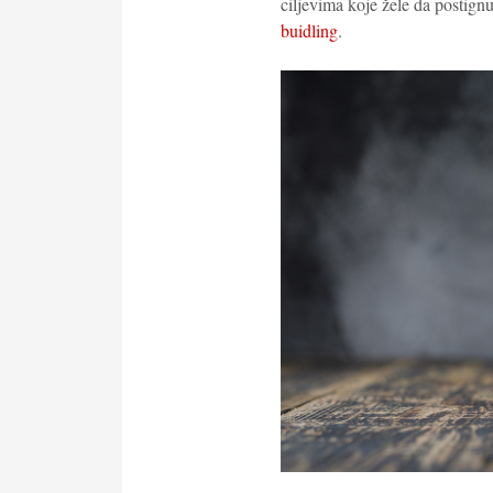
ciljevima koje žele da postignu
buidling
.