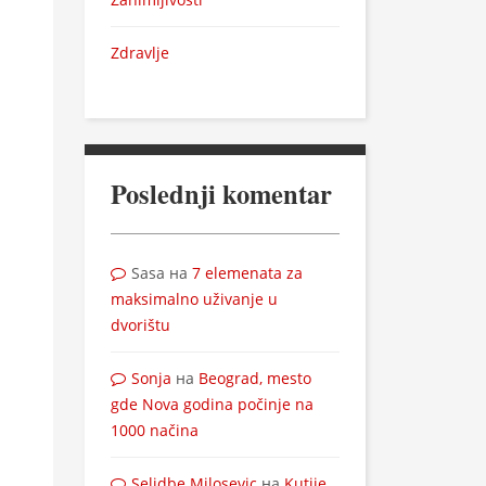
Zdravlje
Poslednji komentar
Sasa
на
7 elemenata za
maksimalno uživanje u
dvorištu
Sonja
на
Beograd, mesto
gde Nova godina počinje na
1000 načina
Selidbe Milosevic
на
Kutije