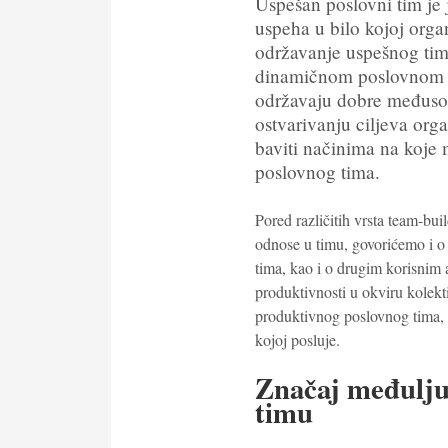
Uspešan poslovni tim je 
uspeha u bilo kojoj organ
održavanje uspešnog tim
dinamičnom poslovnom o
održavaju dobre međuso
ostvarivanju ciljeva org
baviti načinima na koje 
poslovnog tima.
Pored različitih vrsta team-bu
odnose u timu, govorićemo i o 
tima, kao i o drugim korisnim a
produktivnosti u okviru kolek
produktivnog poslovnog tima, k
kojoj posluje.
Značaj međulju
timu