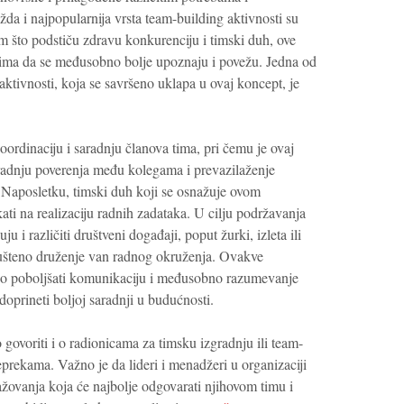
da i najpopularnija vrsta team-building aktivnosti su
im što podstiču zdravu konkurenciju i timski duh, ove
ima da se međusobno bolje upoznaju i povežu. Jedna od
aktivnosti, koja se savršeno uklapa u ovaj koncept, je
ordinaciju i saradnju članova tima, pri čemu je ovaj
radnju poverenja među kolegama i prevazilaženje
Naposletku, timski duh koji se osnažuje ovom
kati na realizaciju radnih zadataka. U cilju podržavanja
u i različiti društveni događaji, poput žurki, izleta ili
ušteno druženje van radnog okruženja. Ovakve
o poboljšati komunikaciju i međusobno razumevanje
doprineti boljoj saradnji u budućnosti.
govoriti i o radionicama za timsku izgradnju ili team-
eprekama. Važno je da lideri i menadžeri u organizaciji
ažovanja koja će najbolje odgovarati njihovom timu i