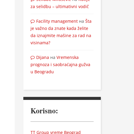
za selidbu – ultimativni vodič
Facility management
на
Šta
je važno da znate kada želite
da iznajmite mašine za rad na
visinama?
Dijana
на
Vremenska
prognoza i saobraćajna gužva
u Beogradu
Korisno:
TT Group vreme Beograd