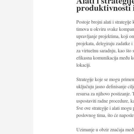
Alati i strategi
produktivnosti 
Postoje brojni alati i strategi
timova u okviru svake kompanij
upravljanje projektima, koji 
projekata, delegiraju zadatke i
za virtuelnu saradnju, kao što
efikasna komunikacija među kol
lokaciji.
Strategije koje se mogu primeni
uključuju jasno definisanje cil
resursa za njihovo postizanje.
uspostaviti radne procedure, k
Sve ove strategije i alati mogu
poslovnog tima, što će naposlet
Uzimanje u obzir značaja među