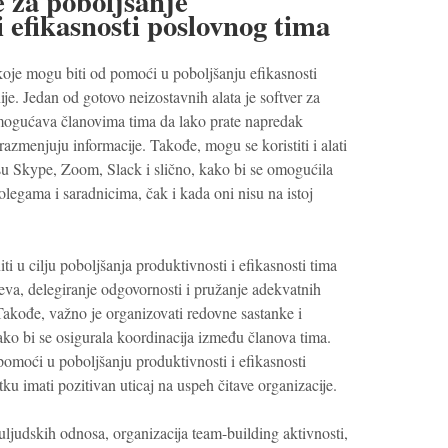
je za poboljšanje
i efikasnosti poslovnog tima
je koje mogu biti od pomoći u poboljšanju efikasnosti
e. Jedan od gotovo neizostavnih alata je softver za
omogućava članovima tima da lako prate napredak
 razmenjuju informacije. Takođe, mogu se koristiti i alati
 su Skype, Zoom, Slack i slično, kako bi se omogućila
egama i saradnicima, čak i kada oni nisu na istoj
ti u cilju poboljšanja produktivnosti i efikasnosti tima
jeva, delegiranje odgovornosti i pružanje adekvatnih
 Takođe, važno je organizovati redovne sastanke i
ako bi se osigurala koordinacija između članova tima.
 pomoći u poboljšanju produktivnosti i efikasnosti
ku imati pozitivan uticaj na uspeh čitave organizacije.
ljudskih odnosa, organizacija team-building aktivnosti,