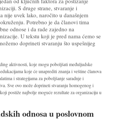
jedan od ključnih faktora za postizanje
izaciji. S druge strane, stvaranje i
a nije uvek lako, naročito u današnjem
kruženju. Potrebno je da članovi tima
bne odnose i da rade zajedno na
anizacije. U tekstu koji je pred nama ćemo se
možemo doprineti stvaranju što uspešnijeg
ilding aktivnosti, koje mogu poboljšati međuljudske
edukacijama koje će unaprediti znanja i veštine članova
latima i strategijama za poboljšanje saradnje i
tiva. Sve ovo može doprineti stvaranju homogenog i
oji postiže najbolje moguće rezultate za organizaciju u
dskih odnosa u poslovnom