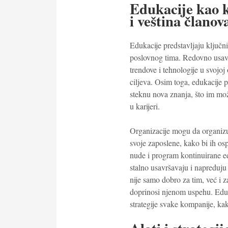
Edukacije kao 
i veština članov
Edukacije predstavljaju ključn
poslovnog tima. Redovno usav
trendove i tehnologije u svojoj
ciljeva. Osim toga, edukacije 
steknu nova znanja, što im mo
u karijeri.
Organizacije mogu da organizu
svoje zaposlene, kako bi ih o
nude i program kontinuirane e
stalno usavršavaju i napreduju 
nije samo dobro za tim, već i 
doprinosi njenom uspehu. Eduk
strategije svake kompanije, kak