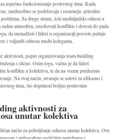
 za uspešno funkcionisanje poslovnog tima. Kada
ose, međusobno se podržavaju i razumeju, prirodno
a problema. Sa druge strane, loši međuljudski odnosi u
 radnu atmosferu, uzrokovati konflikte i dovesti do pada
oga, da menadžeri i lideri u organizaciji posvete pažnju
fere i valjanih odnosa među kolegama.
ite aktivnosti, poput organizovanja team-building
druženja i slično. Osim toga, važno je da lideri
lne konflikte u kolektivu, te da na vreme preduzmu
vanje. Na ovaj način, stvaraju se uslovi za efikasno i
lovnog tima, što doprinosi boljim poslovnim
ding aktivnosti za
osa unutar kolektiva
ličan način za poboljšanje odnosa unutar kolektiva. Ove
novrsne i prilagođene različitim potrebama i