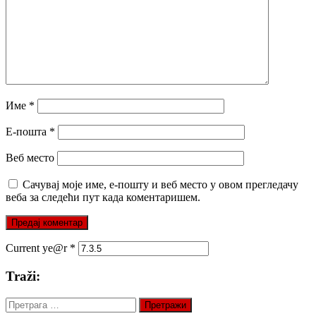
Име
*
Е-пошта
*
Веб место
Сачувај моје име, е-пошту и веб место у овом прегледачу
веба за следећи пут када коментаришем.
Current ye@r
*
Traži:
Претрага
за: