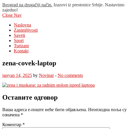
Beograd na drugačiji način.
Izazovi iz prestonice Srbije. Nastavimo
zajedno!
Close Nav
Naslovna
Zanimljivosti
Saveti
Sport
Turizam
Kontakt
zena-covek-laptop
јануар 14, 2025
by
Novinar
-
No comments
Оставите одговор
Ваша адреса е-поште неће бити објављена.
Неопходна поља су
означена
*
Коментар
*