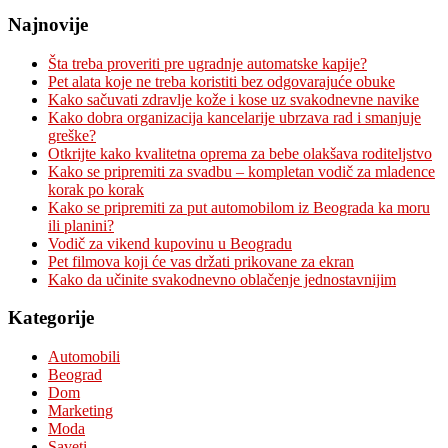
Najnovije
Šta treba proveriti pre ugradnje automatske kapije?
Pet alata koje ne treba koristiti bez odgovarajuće obuke
Kako sačuvati zdravlje kože i kose uz svakodnevne navike
Kako dobra organizacija kancelarije ubrzava rad i smanjuje
greške?
Otkrijte kako kvalitetna oprema za bebe olakšava roditeljstvo
Kako se pripremiti za svadbu – kompletan vodič za mladence
korak po korak
Kako se pripremiti za put automobilom iz Beograda ka moru
ili planini?
Vodič za vikend kupovinu u Beogradu
Pet filmova koji će vas držati prikovane za ekran
Kako da učinite svakodnevno oblačenje jednostavnijim
Kategorije
Automobili
Beograd
Dom
Marketing
Moda
Saveti