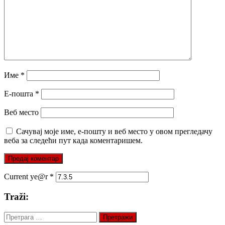
Име
*
Е-пошта
*
Веб место
Сачувај моје име, е-пошту и веб место у овом прегледачу
веба за следећи пут када коментаришем.
Current ye@r
*
Traži:
Претрага
за: