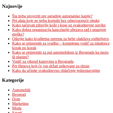
Najnovije
Šta treba proveriti pre ugradnje automatske kapije?
Pet alata koje ne treba koristiti bez odgovarajuće obuke
Kako sačuvati zdravlje kože i kose uz svakodnevne navike
Kako dobra organizacija kancelarije ubrzava rad i smanjuje
greške?
Otkrijte kako kvalitetna oprema za bebe olakšava roditeljstvo
Kako se pripremiti za svadbu – kompletan vodič za mladence
korak po korak
Kako se pripremiti za put automobilom iz Beograda ka moru
ili planini?
Vodič za vikend kupovinu u Beogradu
Pet filmova koji će vas držati prikovane za ekran
Kako da učinite svakodnevno oblačenje jednostavnijim
Kategorije
Automobili
Beograd
Dom
Marketing
Moda
Saveti