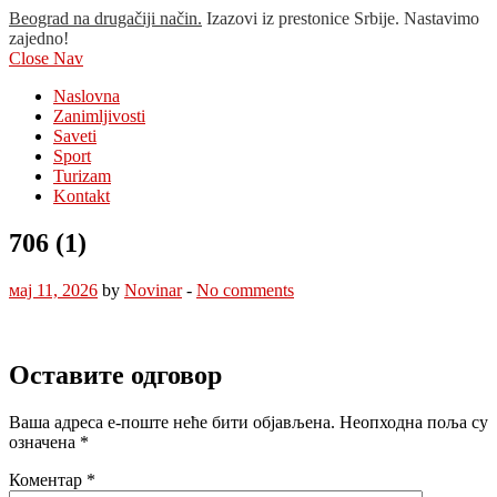
Beograd na drugačiji način.
Izazovi iz prestonice Srbije. Nastavimo
zajedno!
Close Nav
Naslovna
Zanimljivosti
Saveti
Sport
Turizam
Kontakt
706 (1)
мај 11, 2026
by
Novinar
-
No comments
Оставите одговор
Ваша адреса е-поште неће бити објављена.
Неопходна поља су
означена
*
Коментар
*