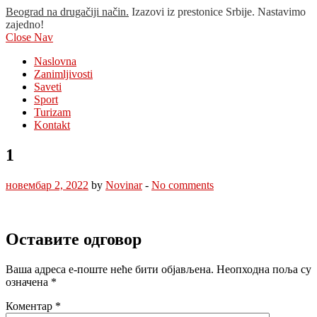
Beograd na drugačiji način.
Izazovi iz prestonice Srbije. Nastavimo
zajedno!
Close Nav
Naslovna
Zanimljivosti
Saveti
Sport
Turizam
Kontakt
1
новембар 2, 2022
by
Novinar
-
No comments
Оставите одговор
Ваша адреса е-поште неће бити објављена.
Неопходна поља су
означена
*
Коментар
*