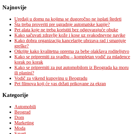
Najnovije
Uređaji u domu na kojima se dugoročno ne isplati štedeti
Šta treba proveriti pre ugradnje automatske kapije?
Pet alata koje ne treba koristiti bez odgovarajuće obuke
Kako sačuvati zdravlje kože i kose uz svakodnevne navike
Kako dobra organizacija kancelarije ubrzava rad i smanjuje
greške?
Otkrijte kako kvalitetna oprema za bebe olakšava roditeljstvo
Kako se pripremiti za svadbu – kompletan vodič za mladence
korak po korak
Kako se pripremiti za put automobilom iz Beograda ka moru
ili planini?
Vodič za vikend kupovinu u Beogradu
Pet filmova koji će vas držati prikovane za ekran
Kategorije
Automobili
Beograd
Dom
Marketing
Moda
Saveti