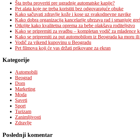
Šta treba proveriti pre ugradnje automatske kapije?
Pet alata koje ne treba koristiti bez odgovarajuće obuke
Kako sačuvati zdravlje kože i kose uz svakodnevne navike
Kako dobra organizacija kancelarije ubrzava rad i smanjuje gre
Otkrijte kako kvalitetna oprema za bebe olakšava roditeljstvo
Kako se pripremiti za svadbu – kompletan vodič za mladence 
Kako se pripremiti za put automobilom iz Beograda ka moru ili
Vodič za vikend kupovinu u Beogradu
Pet filmova koji će vas držati prikovane za ekran
Kategorije
Automobili
Beograd
Dom
Marketing
Moda
Saveti
Sport
Turizam
Zanimljivosti
Zdravlje
Poslednji komentar