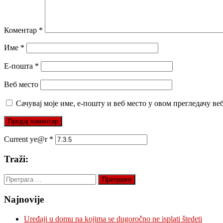
Коментар
*
Име
*
Е-пошта
*
Веб место
Сачувај моје име, е-пошту и веб место у овом прегледачу ве
Current ye@r
*
Traži:
Претрага
за:
Najnovije
Uređaji u domu na kojima se dugoročno ne isplati štedeti