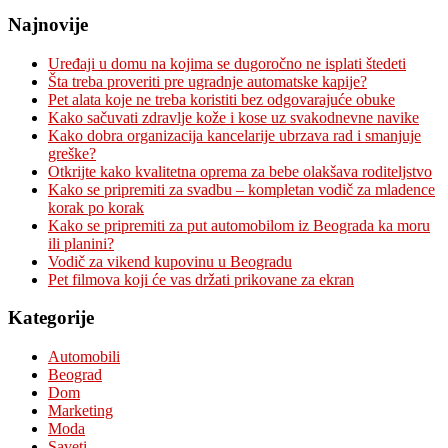
Najnovije
Uređaji u domu na kojima se dugoročno ne isplati štedeti
Šta treba proveriti pre ugradnje automatske kapije?
Pet alata koje ne treba koristiti bez odgovarajuće obuke
Kako sačuvati zdravlje kože i kose uz svakodnevne navike
Kako dobra organizacija kancelarije ubrzava rad i smanjuje
greške?
Otkrijte kako kvalitetna oprema za bebe olakšava roditeljstvo
Kako se pripremiti za svadbu – kompletan vodič za mladence
korak po korak
Kako se pripremiti za put automobilom iz Beograda ka moru
ili planini?
Vodič za vikend kupovinu u Beogradu
Pet filmova koji će vas držati prikovane za ekran
Kategorije
Automobili
Beograd
Dom
Marketing
Moda
Saveti