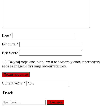
Име
*
Е-пошта
*
Веб место
Сачувај моје име, е-пошту и веб место у овом прегледачу
веба за следећи пут када коментаришем.
Current ye@r
*
Traži:
Претрага
за: