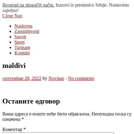
Beograd na drugačiji način.
Izazovi iz prestonice Srbije. Nastavimo
zajedno!
Close Nav
Naslovna
Zanimljivosti
Saveti
Sport
Turizam
Kontakt
maldivi
септембар 28, 2022
by
Novinar
-
No comments
Оставите одговор
Ваша адреса е-поште неће бити објављена.
Неопходна поља су
означена
*
Коментар
*