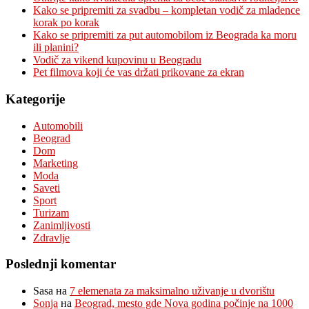
Kako se pripremiti za svadbu – kompletan vodič za mladence
korak po korak
Kako se pripremiti za put automobilom iz Beograda ka moru
ili planini?
Vodič za vikend kupovinu u Beogradu
Pet filmova koji će vas držati prikovane za ekran
Kategorije
Automobili
Beograd
Dom
Marketing
Moda
Saveti
Sport
Turizam
Zanimljivosti
Zdravlje
Poslednji komentar
Sasa
на
7 elemenata za maksimalno uživanje u dvorištu
Sonja
на
Beograd, mesto gde Nova godina počinje na 1000