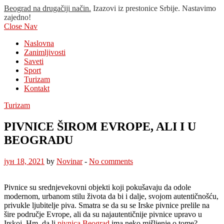
Beograd na drugačiji način.
Izazovi iz prestonice Srbije. Nastavimo
zajedno!
Close Nav
Naslovna
Zanimljivosti
Saveti
Sport
Turizam
Kontakt
Turizam
PIVNICE ŠIROM EVROPE, ALI I U
BEOGRADU
јун 18, 2021
by
Novinar
-
No comments
Pivnice su srednjevekovni objekti koji pokušavaju da odole
modernom, urbanom stilu života da bi i dalje, svojom autentičnošću,
privukle ljubitelje piva. Smatra se da su se Irske pivnice prelile na
šire područje Evrope, ali da su najautentičnije pivnice upravo u
Irskoj. Hm, da li
pivnica Beograd
ima neko mišljenje o tome?