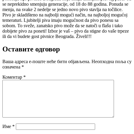
se neprekidno smenjuju generacije, od 18 do 88 godina. Ponuda se
menja, na svake 2 nedelje se jedno novo pivo stavlja na točilice.
Pivo je skladišteno na najbolji mogući način, na najboljoj mogućoj
temeraturi. Ljubitelji piva imaju mogućnost da pivo ponesu sa
sobom. To sveže, zanatsko pivo može da se natoči u flašu i tako
dobijete pivo za poneti! Izbor je vaš – pivo da stigne do vaše trpeze
ili da vi budete gost pivnice Beograda. Živeli!!!
Оставите одговор
Ваша адреса е-поште неће бити објављена.
Неопходна поља су
означена
*
Коментар
*
Име
*