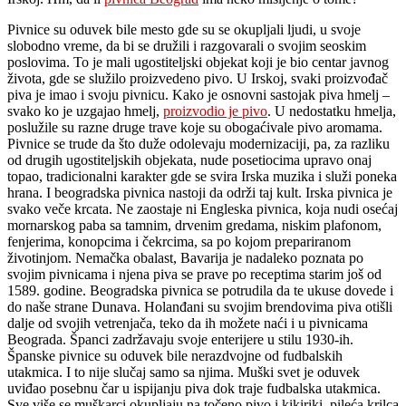
Pivnice su oduvek bile mesto gde su se okupljali ljudi, u svoje
slobodno vreme, da bi se družili i razgovarali o svojim seoskim
poslovima. To je mali ugostiteljski objekat koji je bio centar javnog
života, gde se služilo proizvedeno pivo. U Irskoj, svaki proizvođač
piva je imao i svoju pivnicu. Kako je osnovni sastojak piva hmelj –
svako ko je uzgajao hmelj,
proizvodio je pivo
. U nedostatku hmelja,
poslužile su razne druge trave koje su obogaćivale pivo aromama.
Pivnice se trude da što duže odolevaju modernizaciji, pa, za razliku
od drugih ugostiteljskih objekata, nude posetiocima upravo onaj
topao, tradicionalni karakter gde se svira Irska muzika i služi poneka
hrana. I beogradska pivnica nastoji da održi taj kult. Irska pivnica je
svako veče krcata. Ne zaostaje ni Engleska pivnica, koja nudi osećaj
mornarskog paba sa tamnim, drvenim gredama, niskim plafonom,
fenjerima, konopcima i čekrcima, sa po kojom prepariranom
životinjom. Nemačka obalast, Bavarija je nadaleko poznata po
svojim pivnicama i njena piva se prave po receptima starim još od
1589. godine. Beogradska pivnica se potrudila da te ukuse dovede i
do naše strane Dunava. Holanđani su svojim brendovima piva otišli
dalje od svojih vetrenjača, teko da ih možete naći i u pivnicama
Beograda. Španci zadržavaju svoje enterijere u stilu 1930-ih.
Španske pivnice su oduvek bile nerazdvojne od fudbalskih
utakmica. I to nije slučaj samo sa njima. Muški svet je oduvek
uviđao posebnu čar u ispijanju piva dok traje fudbalska utakmica.
Sve više se muškarci okupljaju na točeno pivo i kikiriki, pileća krilca