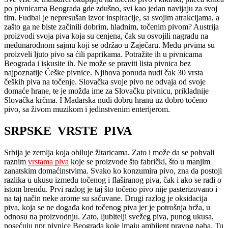
po pivnicama Beograda gde zdušno, svi kao jedan navijaju za svoj
tim. Fudbal je nepresušan izvor inspiracije, sa svojim atrakcijama, a
zašto ga ne biste začinili dobrim, hladnim, točenim pivom? Austrija
proizvodi svoja piva koja su cenjena, čak su osvojili nagradu na
međunarodnom sajmu koji se održao u Zaječaru. Među prvima su
proizveli ljuto pivo sa ćili paprikama. Potražite ih u pivnicama
Beograda i iskusite ih. Ne može se praviti lista pivnica bez
najpoznatije Češke pivnice. Njihova ponuda nudi čak 30 vrsta
čeških piva na točenje. Slovačka svoje pivo ne odvaja od svoje
domaće hrane, te je možda ime za Slovačku pivnicu, prikladnije
Slovačka krčma. I Mađarska nudi dobru hranu uz dobro točeno
pivo, sa živom muzikom i jedinstvenim enterijerom.
SRPSKE
VRSTE
PIVA
Srbija je zemlja koja obiluje žitaricama. Zato i može da se pohvali
raznim
vrstama piva
koje se proizvode što fabrički, što u manjim
zanatskim domaćinstvima. Svako ko konzumira pivo, zna da postoji
razlika u ukusu između točenog i flaširanog piva, čak i ako se radi o
istom brendu. Prvi razlog je taj što točeno pivo nije pasterizovano i
na taj način neke arome su sačuvane. Drugi razlog je oksidacija
piva, koja se ne događa kod točenog piva jer je potrošnja brža, u
odnosu na proizvodnju. Zato, ljubitelji svežeg piva, punog ukusa,
posećuju npr pivnice Beograda koje imaju ambijent pravog paba. Tu