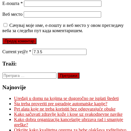
Е-пошта
*
Веб место
Сачувај моје име, е-пошту и веб место у овом прегледачу
веба за следећи пут када коментаришем.
Current ye@r
*
Traži:
Претрага
за:
Najnovije
Uređaji u domu na kojima se dugoročno ne isplati štedeti
Šta treba proveriti pre ugradnje automatske kapije?
Pet alata koje ne treba koristiti bez odgovarajuće obuke
Kako sačuvati zdravlje kože i kose uz svakodnevne navike
Kako dobra organizacija kancelarije ubrzava rad i smanjuje
greške?
Otkrijte kako kvalitetna oprema za bebe olakšava roditeljstvo