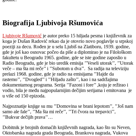
Biografija Ljubivoja Ršumovića
Ljubivoje Ršumović
je autor preko 15 hiljada pesma i književnik za
koga je Dušan Radović rekao da je otovrio novo poglavlje u srpskoj
poeziji za decu. Rođen je u selu Ljubiš na Zlatiboru, 1939. godine,
gde je još kao osnovac počeo da piše a diplomirao je na Filološkom
fakultetu u Beogradu 1965. godine, gde se iste godine zaposlio u
Radio Beogradu, gde je bio uredik emisija ’’Veseli utorak’’, ’’Utorak
veče – ma šta mi reče’’ i ’’Subotom u dva’’. Sa radija na televiziju
prelazi 1968. godine, gde je radio na emisijama ’’Hajde da
rastemo’’, ’’Dvogled’’ i ’’Hiljadu zašto’’, kao i na sadržajima
dokumentarnog programa. Serija ’’Fazoni i fore’’ ,koju je režirao i
vodio, bila je među najpopularnijim dečijim serijama i emitovana je
u više od 150 epizoda.
Najpoznatije knjige su mu ’’Domovina se brani lepotom’’, ’’Još nam
samo ale fale’’, ’’Ma šta mi reče’’, ’’Tri čvora na trepavici’’,
’’Bukvar dečijih prava’’…
Dobitnik je brojnih domaćih književnih nagrada, kao što su Neven,
Oktobarska nagrada grada Beograda, Brankova nagrada, Vukova