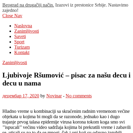
Beograd na drugačiji način.
Izazovi iz prestonice Srbije. Nastavimo
zajedno!
Close Nav
Naslovna
Zanimljivosti
Saveti
Sport
Turizam
Kontakt
Zanimljivosti
Ljubivoje Ršumović – pisac za našu decu i
decu u nama
децембар 17, 2020
by
Novinar
-
No comments
Hladno vreme u kombinaciji sa skraćenim radnim vremenom većine
objekata u kojima bi mogli da se razonode, jednako kao i dugo
trajanje prvog talasa epidemije virusa korona tokom koga smo svi
’’ispucali’’ većinu video sadržaja kojima bi prekratili vreme i zabavili
se, uticali su na to da se mnogi, čak i oni koji su odavno izgubili