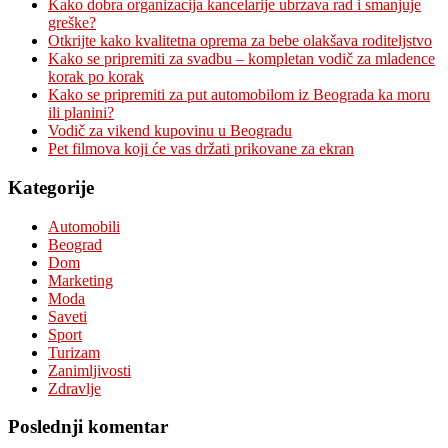
Kako dobra organizacija kancelarije ubrzava rad i smanjuje
greške?
Otkrijte kako kvalitetna oprema za bebe olakšava roditeljstvo
Kako se pripremiti za svadbu – kompletan vodič za mladence
korak po korak
Kako se pripremiti za put automobilom iz Beograda ka moru
ili planini?
Vodič za vikend kupovinu u Beogradu
Pet filmova koji će vas držati prikovane za ekran
Kategorije
Automobili
Beograd
Dom
Marketing
Moda
Saveti
Sport
Turizam
Zanimljivosti
Zdravlje
Poslednji komentar