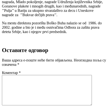
nagrada, Mlado pokoljenje, nagrade Udruženja književnika Srbije,
Goranove plakete i mnogih drugih, kao i međunarodnih, nagrade
’’Pulja’’ u Bariju za ukupno stvaralaštvo za decu i Uneskove
nagrade za ’’Bukvar dečijih prava’’.
Na mestu direktora pozorišta Boško Buha nalazio se od 1986. do
2002. godine a bio je i među osnivačima Odbora za zašitu prava
deteta Srbije, kao i njegov prvi predsednik.
Оставите одговор
Ваша адреса е-поште неће бити објављена.
Неопходна поља су
означена
*
Коментар
*