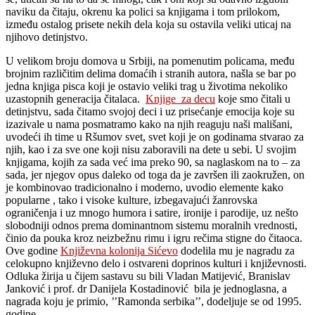
naviku da čitaju, okrenu ka polici sa knjigama i tom prilokom,
između ostalog prisete nekih dela koja su ostavila veliki uticaj na
njihovo detinjstvo.
U velikom broju domova u Srbiji, na pomenutim policama, među
brojnim različitim delima domaćih i stranih autora, našla se bar po
jedna knjiga pisca koji je ostavio veliki trag u životima nekoliko
uzastopnih generacija čitalaca.
Knjige za decu
koje smo čitali u
detinjstvu, sada čitamo svojoj deci i uz prisećanje emocija koje su
izazivale u nama posmatramo kako na njih reaguju naši mališani,
uvodeći ih time u Ršumov svet, svet koji je on godinama stvarao za
njih, kao i za sve one koji nisu zaboravili na dete u sebi. U svojim
knjigama, kojih za sada već ima preko 90, sa naglaskom na to – za
sada, jer njegov opus daleko od toga da je završen ili zaokružen, on
je kombinovao tradicionalno i moderno, uvodio elemente kako
popularne , tako i visoke kulture, izbegavajući žanrovska
ograničenja i uz mnogo humora i satire, ironije i parodije, uz nešto
slobodniji odnos prema dominantnom sistemu moralnih vrednosti,
činio da pouka kroz neizbežnu rimu i igru rečima stigne do čitaoca.
Ove godine
Književna kolonija Sićevo
dodelila mu je nagradu za
celokupno književno delo i ostvareni doprinos kulturi i književnosti.
Odluka žirija u čijem sastavu su bili Vladan Matijević, Branislav
Janković i prof. dr Danijela Kostadinović bila je jednoglasna, a
nagrada koju je primio, ’’Ramonda serbika’’, dodeljuje se od 1995.
godine.