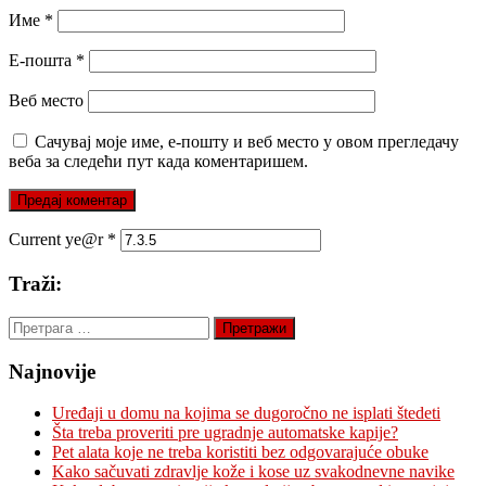
Име
*
Е-пошта
*
Веб место
Сачувај моје име, е-пошту и веб место у овом прегледачу
веба за следећи пут када коментаришем.
Current ye@r
*
Traži:
Претрага
за:
Najnovije
Uređaji u domu na kojima se dugoročno ne isplati štedeti
Šta treba proveriti pre ugradnje automatske kapije?
Pet alata koje ne treba koristiti bez odgovarajuće obuke
Kako sačuvati zdravlje kože i kose uz svakodnevne navike