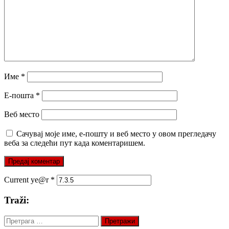
Име
*
Е-пошта
*
Веб место
Сачувај моје име, е-пошту и веб место у овом прегледачу
веба за следећи пут када коментаришем.
Current ye@r
*
Traži:
Претрага
за: