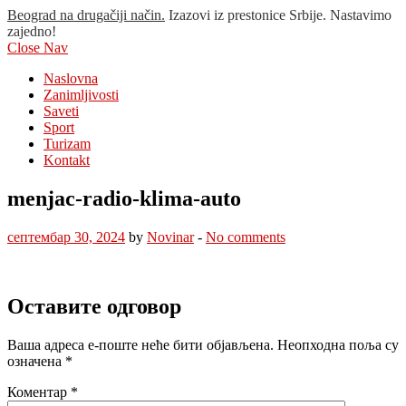
Beograd na drugačiji način.
Izazovi iz prestonice Srbije. Nastavimo
zajedno!
Close Nav
Naslovna
Zanimljivosti
Saveti
Sport
Turizam
Kontakt
menjac-radio-klima-auto
септембар 30, 2024
by
Novinar
-
No comments
Оставите одговор
Ваша адреса е-поште неће бити објављена.
Неопходна поља су
означена
*
Коментар
*