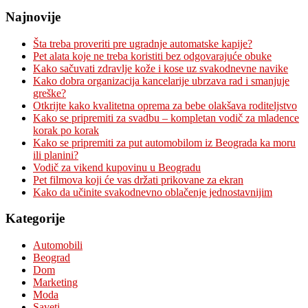
Najnovije
Šta treba proveriti pre ugradnje automatske kapije?
Pet alata koje ne treba koristiti bez odgovarajuće obuke
Kako sačuvati zdravlje kože i kose uz svakodnevne navike
Kako dobra organizacija kancelarije ubrzava rad i smanjuje
greške?
Otkrijte kako kvalitetna oprema za bebe olakšava roditeljstvo
Kako se pripremiti za svadbu – kompletan vodič za mladence
korak po korak
Kako se pripremiti za put automobilom iz Beograda ka moru
ili planini?
Vodič za vikend kupovinu u Beogradu
Pet filmova koji će vas držati prikovane za ekran
Kako da učinite svakodnevno oblačenje jednostavnijim
Kategorije
Automobili
Beograd
Dom
Marketing
Moda
Saveti