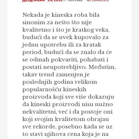
Nekada je kineska roba bila
sinonim za nešto što nije
kvalitetno i što je kratkog veka,
budući da se uvek kupovalo za
jednu upotrebu ili za kratak
period, budući da se znalo da će
se odmah pokvariti, pohabati i
postati neupotrebljivo. Međutim,
takav trend zamenjen je
poslednjih godina velikom
popularnošću kineskih
proizvoda koji sve više dokazuju
da kineski proizvodi nisu nužno
nekvalitetni, već i da postoje oni
koji svojim kvalitetom obrajau
sve rekorde, posebno kada se uz
to stavi njihova cena koja je na