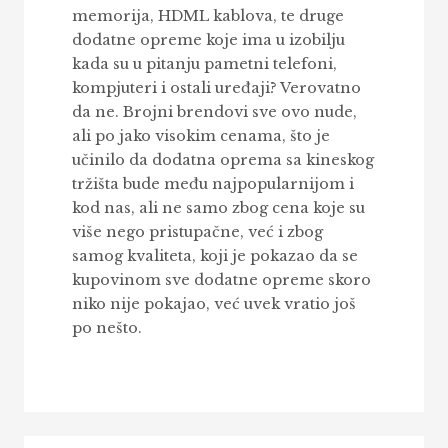
memorija, HDML kablova, te druge
dodatne opreme koje ima u izobilju
kada su u pitanju pametni telefoni,
kompjuteri i ostali uređaji? Verovatno
da ne. Brojni brendovi sve ovo nude,
ali po jako visokim cenama, što je
učinilo da dodatna oprema sa kineskog
tržišta bude među najpopularnijom i
kod nas, ali ne samo zbog cena koje su
više nego pristupačne, već i zbog
samog kvaliteta, koji je pokazao da se
kupovinom sve dodatne opreme skoro
niko nije pokajao, već uvek vratio još
po nešto.