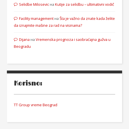
Selidbe Milosevic
на
Kutije za selidbu – ultimativni vodič
Facility management
на
Šta je važno da znate kada želite
da iznajmite mašine za rad na visinama?
Dijana
на
Vremenska prognoza i saobraćajna gužva u
Beogradu
Korisno:
TT Group vreme Beograd