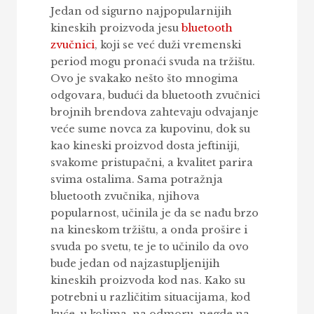
Jedan od sigurno najpopularnijih
kineskih proizvoda jesu
bluetooth
zvučnici
, koji se već duži vremenski
period mogu pronaći svuda na tržištu.
Ovo je svakako nešto što mnogima
odgovara, budući da bluetooth zvučnici
brojnih brendova zahtevaju odvajanje
veće sume novca za kupovinu, dok su
kao kineski proizvod dosta jeftiniji,
svakome pristupačni, a kvalitet parira
svima ostalima. Sama potražnja
bluetooth zvučnika, njihova
popularnost, učinila je da se nađu brzo
na kineskom tržištu, a onda prošire i
svuda po svetu, te je to učinilo da ovo
bude jedan od najzastupljenijih
kineskih proizvoda kod nas. Kako su
potrebni u različitim situacijama, kod