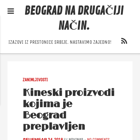
BEOGRAD NA DRUGAČIJI
NAČIN.
IZAZOVI IZ PRESTONICE SRBIJE. NASTAVIMO ZAJEDNO!
ZANIMLJIVOSTI
Kineski proizvodi
kojima je
Beograd
preplavljen
ДЕЦЕМБАР 24, 2018
BY
NOVINAR
-
NO COMMENTS