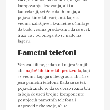
kuće, u kolima, na odmoru, negde na
kampovanju, letovanju, ali i u
kancelariji, svi žele da ih imaju, a
pojava kineskih varijanti, koje su
veoma izdržljive i kvalitetne učinila je
da budu veoma prodavani i da se uvek
traži više od onoga što se nađe na
lageru.
Pametni telefoni
Verovali ili ne, jedan od najtraženijih
ali i
najčešćih kineskih proizvoda
, koji
se veoma kupuju u Beogradu, ali i šire,
jesu pametni telefoni. Kada su se tek
pojavili znalo se da će ubrzo i Kina biti
ta koja će uzeti brojne komponente
postojećih pametnih telefona i
napraviti neke svoje, ali se