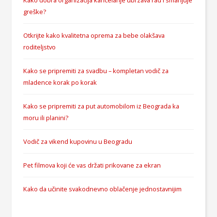
Kako dobra organizacija kancelarije ubrzava rad i smanjuje
greške?
Otkrijte kako kvalitetna oprema za bebe olakšava
roditeljstvo
Kako se pripremiti za svadbu – kompletan vodič za
mladence korak po korak
Kako se pripremiti za put automobilom iz Beograda ka
moru ili planini?
Vodič za vikend kupovinu u Beogradu
Pet filmova koji će vas držati prikovane za ekran
Kako da učinite svakodnevno oblačenje jednostavnijim