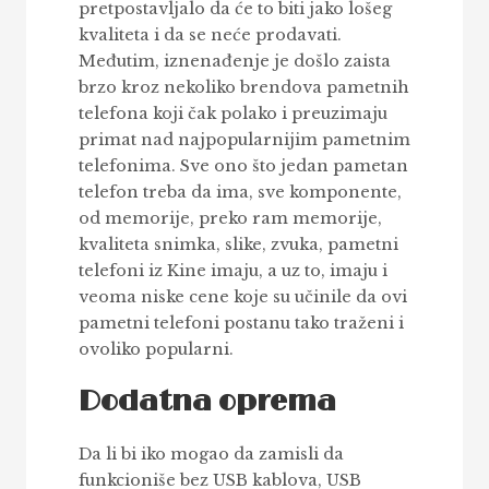
pretpostavljalo da će to biti jako lošeg
kvaliteta i da se neće prodavati.
Međutim, iznenađenje je došlo zaista
brzo kroz nekoliko brendova pametnih
telefona koji čak polako i preuzimaju
primat nad najpopularnijim pametnim
telefonima. Sve ono što jedan pametan
telefon treba da ima, sve komponente,
od memorije, preko ram memorije,
kvaliteta snimka, slike, zvuka, pametni
telefoni iz Kine imaju, a uz to, imaju i
veoma niske cene koje su učinile da ovi
pametni telefoni postanu tako traženi i
ovoliko popularni.
Dodatna oprema
Da li bi iko mogao da zamisli da
funkcioniše bez USB kablova, USB