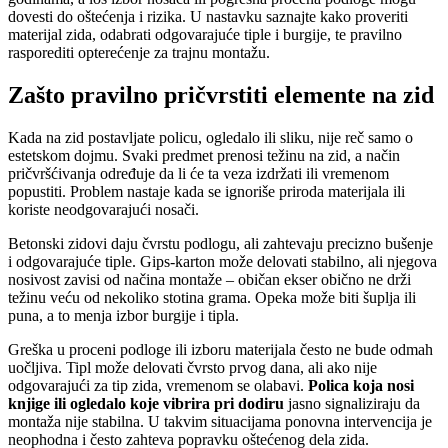
dovesti do oštećenja i rizika. U nastavku saznajte kako proveriti
materijal zida, odabrati odgovarajuće tiple i burgije, te pravilno
rasporediti opterećenje za trajnu montažu.
Zašto pravilno pričvrstiti elemente na zid
Kada na zid postavljate policu, ogledalo ili sliku, nije reč samo o
estetskom dojmu. Svaki predmet prenosi težinu na zid, a način
pričvršćivanja određuje da li će ta veza izdržati ili vremenom
popustiti. Problem nastaje kada se ignoriše priroda materijala ili
koriste neodgovarajući nosači.
Betonski zidovi daju čvrstu podlogu, ali zahtevaju precizno bušenje
i odgovarajuće tiple. Gips-karton može delovati stabilno, ali njegova
nosivost zavisi od načina montaže – običan ekser obično ne drži
težinu veću od nekoliko stotina grama. Opeka može biti šuplja ili
puna, a to menja izbor burgije i tipla.
Greška u proceni podloge ili izboru materijala često ne bude odmah
uočljiva. Tipl može delovati čvrsto prvog dana, ali ako nije
odgovarajući za tip zida, vremenom se olabavi.
Polica koja nosi
knjige ili ogledalo koje vibrira pri dodiru
jasno signaliziraju da
montaža nije stabilna. U takvim situacijama ponovna intervencija je
neophodna i često zahteva popravku oštećenog dela zida.