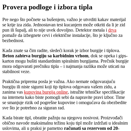
Provera podloge i izbora tipla
Pre nego što počnete sa bušenjem, važno je utvrditi kakav materijal
se krije iza zida. Jednostavan test kucanjem može otkriti da li je zid
pun ili šupalj, ali to nije uvek dovoljno. Detektor metala i
drva
pomaže da izbegnete cevi i električne instalacije, što je ključno za
bezbednost.
Kada znate sa čim radite, sledeći korak je izbor burgije i tiplova.
Beton zahteva burgiju sa karbidnim vrhom
, dok se opeka i gips-
karton mogu bušiti standardnim spiralnim burgijama. Prečnik burgije
mora odgovarati prečniku tipla – i najmanja razlika može uticati na
stabilnost veze.
Praktična priprema posla je važna. Ako nemate odgovarajuću
burgiju ili niste sigurni koji tip tiplova odgovara vašem zidu, a
zanima vas
kupovina burgija online
, istražite tehničke specifikacije
na internetu kako biste pomogli sebi da napravite pravi izbor. Time
se smanjuje rizik od pogrešne kupovine i omogućava da obezbedite
sve što je potrebno za siguran rad.
Kada birate tipl, obratite pažnju na njegovu nosivost. Proizvođači
obično navode maksimalnu težinu koju tipl može izdržati u idealnim
uslovima, ali u praksi je pametno
računati sa rezervom od 20-