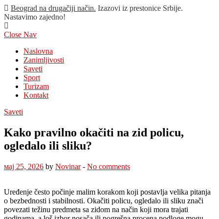
Beograd na drugačiji način.
Izazovi iz prestonice Srbije.
Nastavimo zajedno!
Close Nav
Naslovna
Zanimljivosti
Saveti
Sport
Turizam
Kontakt
Saveti
Kako pravilno okačiti na zid policu,
ogledalo ili sliku?
мај 25, 2026
by
Novinar
-
No comments
Uređenje često počinje malim korakom koji postavlja velika pitanja
o bezbednosti i stabilnosti. Okačiti policu, ogledalo ili sliku znači
povezati težinu predmeta sa zidom na način koji mora trajati
godinama, a loš izbor nosača ili pogrešna procena podloge mogu