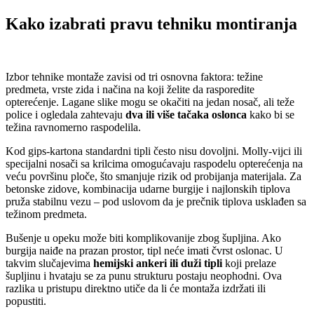
Kako izabrati pravu tehniku montiranja
Izbor tehnike montaže zavisi od tri osnovna faktora: težine
predmeta, vrste zida i načina na koji želite da rasporedite
opterećenje. Lagane slike mogu se okačiti na jedan nosač, ali teže
police i ogledala zahtevaju
dva ili više tačaka oslonca
kako bi se
težina ravnomerno raspodelila.
Kod gips-kartona standardni tipli često nisu dovoljni. Molly-vijci ili
specijalni nosači sa krilcima omogućavaju raspodelu opterećenja na
veću površinu ploče, što smanjuje rizik od probijanja materijala. Za
betonske zidove, kombinacija udarne burgije i najlonskih tiplova
pruža stabilnu vezu – pod uslovom da je prečnik tiplova usklađen sa
težinom predmeta.
Bušenje u opeku može biti komplikovanije zbog šupljina. Ako
burgija naiđe na prazan prostor, tipl neće imati čvrst oslonac. U
takvim slučajevima
hemijski ankeri ili duži tipli
koji prelaze
šupljinu i hvataju se za punu strukturu postaju neophodni. Ova
razlika u pristupu direktno utiče da li će montaža izdržati ili
popustiti.