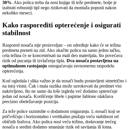
30%
. Ako polica treba da nosi knjige ili teže predmete, bolje je
izabrati robusniji tipl nego rizikovati da montaža popusti nakon
nekoliko meseci.
Kako rasporediti opterećenje i osigurati
stabilnost
Raspored nosača nije proizvoljan – on određuje kako će se težina
predmeta preneti na zid. Ako okačite policu na samo jednu tačku,
cela težina će se koncentrisati na mali deo materijala, što povećava
rizik od pucanja ili izvlačenja tipla.
Dva nosača postavljena na
optimalnom rastojanju
omogućavaju ravnomernu raspodelu
opterećenja.
Kod ogledala i slika važno je da nosači budu postavljeni simetrično i
na istoj visini. Čak i mala razlika može uzrokovati da predmet visi
nakrivljeno, što ne samo da loše izgleda već dodatno opterećuje
jedan od nosača. Korišćenje libele i papirne šablone olakšava
precizno obeležavanje pozicija.
Za teže police razmislite o dodatnom osiguranju. L-nosači koji se
pričvršćuju i horizontalno i vertikalno pružaju veću stabilnost od
običnih šrafova. Ako polica nosi veću težinu, dodavanje trećeg
nosača u sredini dodatno smanjuje rizik od savijanja ili loma.