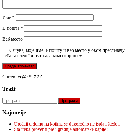
Име
*
Е-пошта
*
Веб место
Сачувај моје име, е-пошту и веб место у овом прегледачу
веба за следећи пут када коментаришем.
Current ye@r
*
Traži:
Претрага
за:
Najnovije
Uređaji u domu na kojima se dugoročno ne isplati štedeti
Šta treba proveriti pre ugradnje automatske kapije?