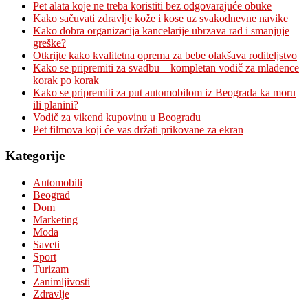
Pet alata koje ne treba koristiti bez odgovarajuće obuke
Kako sačuvati zdravlje kože i kose uz svakodnevne navike
Kako dobra organizacija kancelarije ubrzava rad i smanjuje
greške?
Otkrijte kako kvalitetna oprema za bebe olakšava roditeljstvo
Kako se pripremiti za svadbu – kompletan vodič za mladence
korak po korak
Kako se pripremiti za put automobilom iz Beograda ka moru
ili planini?
Vodič za vikend kupovinu u Beogradu
Pet filmova koji će vas držati prikovane za ekran
Kategorije
Automobili
Beograd
Dom
Marketing
Moda
Saveti
Sport
Turizam
Zanimljivosti
Zdravlje