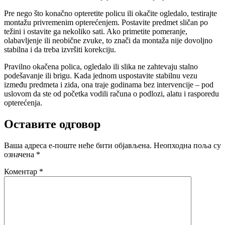
Pre nego što konačno opteretite policu ili okačite ogledalo, testirajte
montažu privremenim opterećenjem. Postavite predmet sličan po
težini i ostavite ga nekoliko sati. Ako primetite pomeranje,
olabavljenje ili neobične zvuke, to znači da montaža nije dovoljno
stabilna i da treba izvršiti korekciju.
Pravilno okačena polica, ogledalo ili slika ne zahtevaju stalno
podešavanje ili brigu. Kada jednom uspostavite stabilnu vezu
između predmeta i zida, ona traje godinama bez intervencije – pod
uslovom da ste od početka vodili računa o podlozi, alatu i rasporedu
opterećenja.
Оставите одговор
Ваша адреса е-поште неће бити објављена.
Неопходна поља су
означена
*
Коментар
*