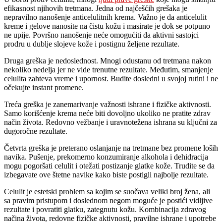
efikasnost njihovih tretmana. Jedna od najčešćih grešaka je
nepravilno nanošenje anticelulitnih krema. Važno je da anticelulit
kreme i gelove nanosite na čistu kožu i masirate je dok se potpuno
ne upije. Površno nanošenje neće omogućiti da aktivni sastojci
prodru u dublje slojeve kože i postignu željene rezultate.
Druga greška je nedoslednost. Mnogi odustanu od tretmana nakon
nekoliko nedelja jer ne vide trenutne rezultate. Međutim, smanjenje
celulita zahteva vreme i upornost. Budite dosledni u svojoj rutini i ne
očekujte instant promene.
Treća greška je zanemarivanje važnosti ishrane i fizičke aktivnosti.
Samo korišćenje krema neće biti dovoljno ukoliko ne pratite zdrav
način života. Redovno vežbanje i uravnotežena ishrana su ključni za
dugoročne rezultate.
Četvrta greška je preterano oslanjanje na tretmane bez promene loših
navika. Pušenje, prekomerno konzumiranje alkohola i dehidracija
mogu pogoršati celulit i otežati postizanje glatke kože. Trudite se da
izbegavate ove štetne navike kako biste postigli najbolje rezultate.
Celulit je estetski problem sa kojim se suočava veliki broj žena, ali
sa pravim pristupom i doslednom negom moguće je postići vidljive
rezultate i povratiti glatku, zategnutu kožu. Kombinacija zdravog
načina života, redovne fizičke aktivnosti, pravilne ishrane i upotrebe