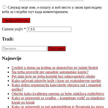
Сачувај моје име, е-пошту и веб место у овом прегледачу
веба за следећи пут када коментаришем.
Current ye@r
*
Traži:
Претрага
за:
Najnovije
Uređaji u domu na kojima se dugoročno ne isplati štedeti
Šta treba proveriti pre ugradnje automatske kapije?
Pet alata koje ne treba koristiti bez odgovarajuće obuke
Kako sačuvati zdravlje kože i kose uz svakodnevne navike
Kako dobra organizacija kancelarije ubrzava rad i smanjuje
greške?
Otkrijte kako kvalitetna oprema za bebe olakšava roditeljstvo
Kako se pripremiti za svadbu – kompletan vodič za mladence
korak po korak
Kako se pripremiti za put automobilom iz Beograda ka moru