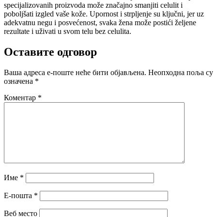
specijalizovanih proizvoda može značajno smanjiti celulit i
poboljšati izgled vaše kože. Upornost i strpljenje su ključni, jer uz
adekvatnu negu i posvećenost, svaka žena može postići željene
rezultate i uživati u svom telu bez celulita.
Оставите одговор
Ваша адреса е-поште неће бити објављена.
Неопходна поља су
означена
*
Коментар
*
Име
*
Е-пошта
*
Веб место