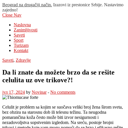
Beograd na drugačiji način.
Izazovi iz prestonice Srbije. Nastavimo
zajedno!
Close Nav
Naslovna
Zanimljivosti
Saveti
Sport
Turizam
Kontakt
Saveti
,
Zdravlje
Da li znate da možete brzo da se rešite
celulita uz ove trikove?!
јул 17, 2024
by
Novinar
-
No comments
Celulit je problem sa kojim se suočava veliki broj žena širom sveta,
bez obzira na starosnu dob ili telesnu težinu. Ta neugodna
pomarančina koža često može biti izvor nesigurnosti i
nezadovoljstva sopstvenim izgledom. Na sreću, postoje brojni
trikovi i metode koje vam mogu pomoći da se brzo i efikasno rešite