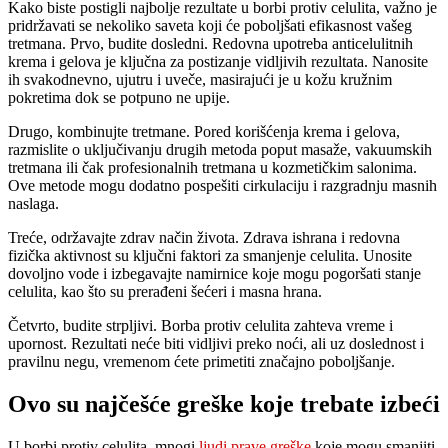
Kako biste postigli najbolje rezultate u borbi protiv celulita, važno je
pridržavati se nekoliko saveta koji će poboljšati efikasnost vašeg
tretmana. Prvo, budite dosledni. Redovna upotreba anticelulitnih
krema i gelova je ključna za postizanje vidljivih rezultata. Nanosite
ih svakodnevno, ujutru i uveče, masirajući je u kožu kružnim
pokretima dok se potpuno ne upije.
Drugo, kombinujte tretmane. Pored korišćenja krema i gelova,
razmislite o uključivanju drugih metoda poput masaže, vakuumskih
tretmana ili čak profesionalnih tretmana u kozmetičkim salonima.
Ove metode mogu dodatno pospešiti cirkulaciju i razgradnju masnih
naslaga.
Treće, održavajte zdrav način života. Zdrava ishrana i redovna
fizička aktivnost su ključni faktori za smanjenje celulita. Unosite
dovoljno vode i izbegavajte namirnice koje mogu pogoršati stanje
celulita, kao što su prerađeni šećeri i masna hrana.
Četvrto, budite strpljivi. Borba protiv celulita zahteva vreme i
upornost. Rezultati neće biti vidljivi preko noći, ali uz doslednost i
pravilnu negu, vremenom ćete primetiti značajno poboljšanje.
Ovo su najčešće greške koje trebate izbeći
U borbi protiv celulita, mnogi
ljudi prave greške
koje mogu smanjiti