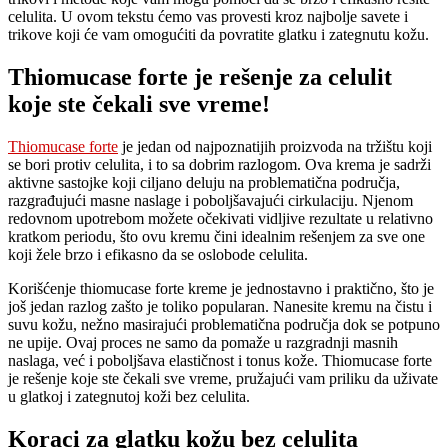
celulita. U ovom tekstu ćemo vas provesti kroz najbolje savete i
trikove koji će vam omogućiti da povratite glatku i zategnutu kožu.
Thiomucase forte je rešenje za celulit
koje ste čekali sve vreme!
Thiomucase forte
je jedan od najpoznatijih proizvoda na tržištu koji
se bori protiv celulita, i to sa dobrim razlogom. Ova krema je sadrži
aktivne sastojke koji ciljano deluju na problematična područja,
razgrađujući masne naslage i poboljšavajući cirkulaciju. Njenom
redovnom upotrebom možete očekivati vidljive rezultate u relativno
kratkom periodu, što ovu kremu čini idealnim rešenjem za sve one
koji žele brzo i efikasno da se oslobode celulita.
Korišćenje thiomucase forte kreme je jednostavno i praktično, što je
još jedan razlog zašto je toliko popularan. Nanesite kremu na čistu i
suvu kožu, nežno masirajući problematična područja dok se potpuno
ne upije. Ovaj proces ne samo da pomaže u razgradnji masnih
naslaga, već i poboljšava elastičnost i tonus kože. Thiomucase forte
je rešenje koje ste čekali sve vreme, pružajući vam priliku da uživate
u glatkoj i zategnutoj koži bez celulita.
Koraci za glatku kožu bez celulita