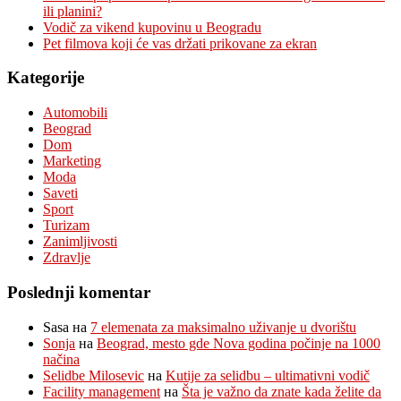
ili planini?
Vodič za vikend kupovinu u Beogradu
Pet filmova koji će vas držati prikovane za ekran
Kategorije
Automobili
Beograd
Dom
Marketing
Moda
Saveti
Sport
Turizam
Zanimljivosti
Zdravlje
Poslednji komentar
Sasa
на
7 elemenata za maksimalno uživanje u dvorištu
Sonja
на
Beograd, mesto gde Nova godina počinje na 1000
načina
Selidbe Milosevic
на
Kutije za selidbu – ultimativni vodič
Facility management
на
Šta je važno da znate kada želite da