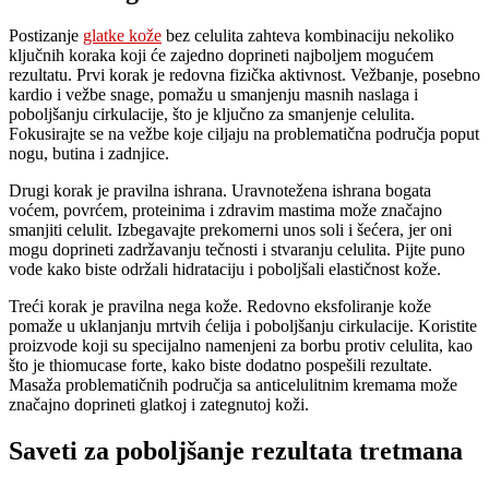
Postizanje
glatke kože
bez celulita zahteva kombinaciju nekoliko
ključnih koraka koji će zajedno doprineti najboljem mogućem
rezultatu. Prvi korak je redovna fizička aktivnost. Vežbanje, posebno
kardio i vežbe snage, pomažu u smanjenju masnih naslaga i
poboljšanju cirkulacije, što je ključno za smanjenje celulita.
Fokusirajte se na vežbe koje ciljaju na problematična područja poput
nogu, butina i zadnjice.
Drugi korak je pravilna ishrana. Uravnotežena ishrana bogata
voćem, povrćem, proteinima i zdravim mastima može značajno
smanjiti celulit. Izbegavajte prekomerni unos soli i šećera, jer oni
mogu doprineti zadržavanju tečnosti i stvaranju celulita. Pijte puno
vode kako biste održali hidrataciju i poboljšali elastičnost kože.
Treći korak je pravilna nega kože. Redovno eksfoliranje kože
pomaže u uklanjanju mrtvih ćelija i poboljšanju cirkulacije. Koristite
proizvode koji su specijalno namenjeni za borbu protiv celulita, kao
što je thiomucase forte, kako biste dodatno pospešili rezultate.
Masaža problematičnih područja sa anticelulitnim kremama može
značajno doprineti glatkoj i zategnutoj koži.
Saveti za poboljšanje rezultata tretmana