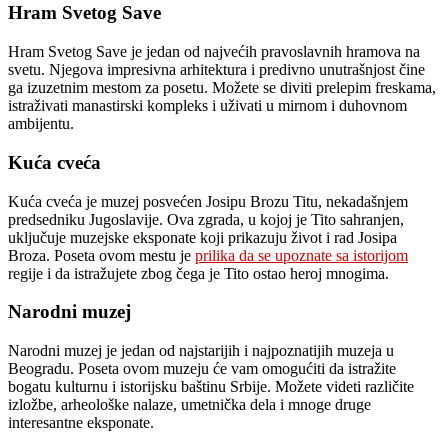
Hram Svetog Save
Hram Svetog Save je jedan od najvećih pravoslavnih hramova na
svetu. Njegova impresivna arhitektura i predivno unutrašnjost čine
ga izuzetnim mestom za posetu. Možete se diviti prelepim freskama,
istraživati ​​manastirski kompleks i uživati ​​u mirnom i duhovnom
ambijentu.
Kuća cveća
Kuća cveća je muzej posvećen Josipu Brozu Titu, nekadašnjem
predsedniku Jugoslavije. Ova zgrada, u kojoj je Tito sahranjen,
uključuje muzejske eksponate koji prikazuju život i rad Josipa
Broza. Poseta ovom mestu je
prilika da se upoznate sa istorijom
regije i da istražujete zbog čega je Tito ostao heroj mnogima.
Narodni muzej
Narodni muzej je jedan od najstarijih i najpoznatijih muzeja u
Beogradu. Poseta ovom muzeju će vam omogućiti da istražite
bogatu kulturnu i istorijsku baštinu Srbije. Možete videti različite
izložbe, arheološke nalaze, umetnička dela i mnoge druge
interesantne eksponate.