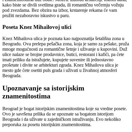
kako biste se divili svetlima grada, ili romantičnu večernju vožnju
pod zvezdama. Bez obzira na izbor, krstarenje rekama će vam
pružiti nezaboravno iskustvo u paru.
Poseta Knez Mihailovoj ulici
Knez Mihailova ulica je poznata kao najpoznatija šetališna zona u
Beogradu. Ova prelepa pešačka zona, koja je samo za pešake, pruža
mnoge mogućnosti za romantične šetnje i uživanje u kupovini. Duž
ulice nalaze se brojne prodavnice, butici, restorani i kafići, pa ćete
imati priliku da istražujete, kupujete suvenire ili jednostavno
prošetate i divite se arhitekturi zgrada. Knez Mihailova ulica je
mesto gde ćete osetiti puls grada i uživati ​​u živahnoj atmosferi
Beograda.
Upoznavanje sa istorijskim
znamenitostima
Beograd je bogat istorijskim znamenitostima koje su vredne posete.
Ovo je savršena prilika da se upoznate sa bogatom istorijom
Beograda i da uživate u zajedničkom istraživanju. Evo nekoliko
preporuka za posetu istorijskim znamenitostima.