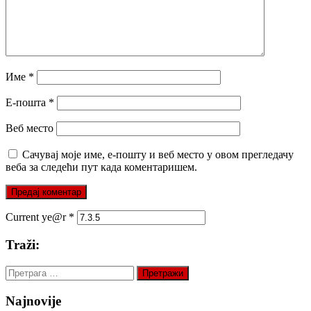
Име
*
Е-пошта
*
Веб место
Сачувај моје име, е-пошту и веб место у овом прегледачу
веба за следећи пут када коментаришем.
Current ye@r
*
Traži:
Претрага
за:
Najnovije