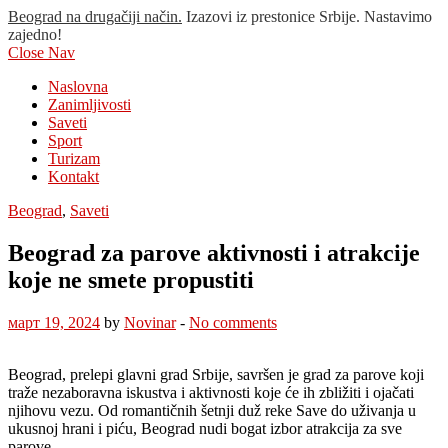
Beograd na drugačiji način.
Izazovi iz prestonice Srbije. Nastavimo
zajedno!
Close Nav
Naslovna
Zanimljivosti
Saveti
Sport
Turizam
Kontakt
Beograd
,
Saveti
Beograd za parove aktivnosti i atrakcije
koje ne smete propustiti
март 19, 2024
by
Novinar
-
No comments
Beograd, prelepi glavni grad Srbije, savršen je grad za parove koji
traže nezaboravna iskustva i aktivnosti koje će ih zbližiti i ojačati
njihovu vezu. Od romantičnih šetnji duž reke Save do uživanja u
ukusnoj hrani i piću, Beograd nudi bogat izbor atrakcija za sve
parove.