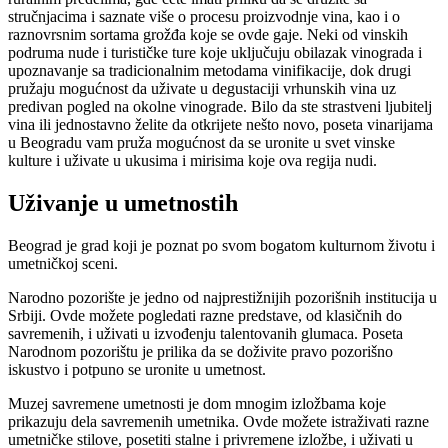
stručnjacima i saznate više o procesu proizvodnje vina, kao i o
raznovrsnim sortama grožđa koje se ovde gaje. Neki od vinskih
podruma nude i turističke ture koje uključuju obilazak vinograda i
upoznavanje sa tradicionalnim metodama vinifikacije, dok drugi
pružaju mogućnost da uživate u degustaciji vrhunskih vina uz
predivan pogled na okolne vinograde. Bilo da ste strastveni ljubitelj
vina ili jednostavno želite da otkrijete nešto novo, poseta vinarijama
u Beogradu vam pruža mogućnost da se uronite u svet vinske
kulture i uživate u ukusima i mirisima koje ova regija nudi.
Uživanje u umetnostih
Beograd je grad koji je poznat po svom bogatom kulturnom životu i
umetničkoj sceni.
Narodno pozorište je jedno od najprestižnijih pozorišnih institucija u
Srbiji. Ovde možete pogledati razne predstave, od klasičnih do
savremenih, i uživati ​​u izvođenju talentovanih glumaca. Poseta
Narodnom pozorištu je prilika da se doživite pravo pozorišno
iskustvo i potpuno se uronite u umetnost.
Muzej savremene umetnosti je dom mnogim izložbama koje
prikazuju dela savremenih umetnika. Ovde možete istraživati ​​razne
umetničke stilove, posetiti stalne i privremene izložbe, i uživati ​​u