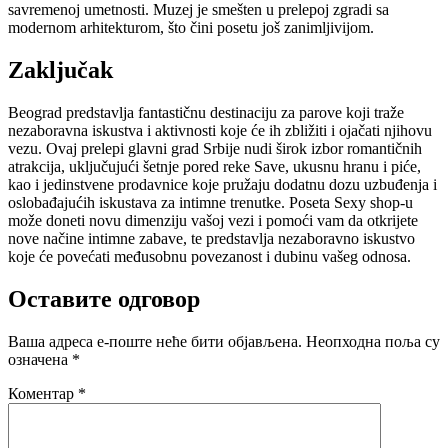
savremenoj umetnosti. Muzej je smešten u prelepoj zgradi sa
modernom arhitekturom, što čini posetu još zanimljivijom.
Zaključak
Beograd predstavlja fantastičnu destinaciju za parove koji traže
nezaboravna iskustva i aktivnosti koje će ih zbližiti i ojačati njihovu
vezu. Ovaj prelepi glavni grad Srbije nudi širok izbor romantičnih
atrakcija, uključujući šetnje pored reke Save, ukusnu hranu i piće,
kao i jedinstvene prodavnice koje pružaju dodatnu dozu uzbuđenja i
oslobađajućih iskustava za intimne trenutke. Poseta Sexy shop-u
može doneti novu dimenziju vašoj vezi i pomoći vam da otkrijete
nove načine intimne zabave, te predstavlja nezaboravno iskustvo
koje će povećati međusobnu povezanost i dubinu vašeg odnosa.
Оставите одговор
Ваша адреса е-поште неће бити објављена.
Неопходна поља су
означена
*
Коментар
*