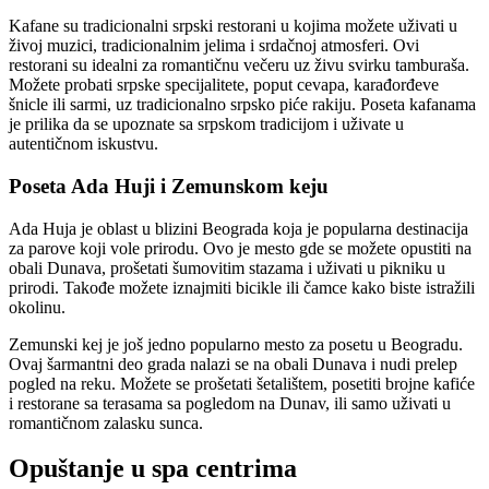
Kafane su tradicionalni srpski restorani u kojima možete uživati ​​u
živoj muzici, tradicionalnim jelima i srdačnoj atmosferi. Ovi
restorani su idealni za romantičnu večeru uz živu svirku tamburaša.
Možete probati srpske specijalitete, poput cevapa, karađorđeve
šnicle ili sarmi, uz tradicionalno srpsko piće rakiju. Poseta kafanama
je prilika da se upoznate sa srpskom tradicijom i uživate u
autentičnom iskustvu.
Poseta Ada Huji i Zemunskom keju
Ada Huja je oblast u blizini Beograda koja je popularna destinacija
za parove koji vole prirodu. Ovo je mesto gde se možete opustiti na
obali Dunava, prošetati šumovitim stazama i uživati ​​u pikniku u
prirodi. Takođe možete iznajmiti bicikle ili čamce kako biste istražili
okolinu.
Zemunski kej je još jedno popularno mesto za posetu u Beogradu.
Ovaj šarmantni deo grada nalazi se na obali Dunava i nudi prelep
pogled na reku. Možete se prošetati šetalištem, posetiti brojne kafiće
i restorane sa terasama sa pogledom na Dunav, ili samo uživati ​​u
romantičnom zalasku sunca.
Opuštanje u spa centrima