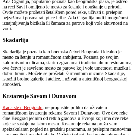
Ada Ciganlija, popularno poznata kao beogradska plaža, je ostrvo
na reci Savi i omiljeno je mesto za šetanje i opuštanje u prirodi.
Ovde možete prošetati šetalištem pored reke, uživati ​​u prelepim
pejzažima i posmatrati ptice i ribe. Ada Ciganlija nudi i mogućnost
iznajmljivanja bicikala ili čamaca za parove koji vole aktivnosti na
vodi.
Skadarlija
Skadarlija je poznata kao boemska četvrt Beograda i idealno je
mesto za šetnju u romantičnom ambijentu. Poznata po svojim
kaldrmisanim ulicama, starim zgradama i tradicionalnim restoranima,
ova četvrt je savršeno mesto za parove koji vole umetnost, muziku i
dobru hranu. Možete se prošetati šarmantnim ulicama Skadarlije,
istražiti brojne galerije i ateljee, i uživati ​​u autentičnoj beogradskoj
atmosferi.
Krstarenje Savom i Dunavom
Kada ste u Beogradu
, ne propustite priliku da uživate u
romantičnom krstarenju rekama Savom i Dunavom. Ove dve reke
čine Beograd jednim od retkih gradova u Evropi koji ima dve reke
koje se sastaju na istom mestu. Krstarenje rekama pruža vam
spektakularan pogled na gradsku panoramu, sa prelepim mostovima
i znamenitostima duž obale. Možete izabrati krstarenje tokom dana,