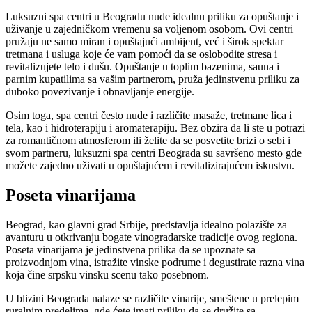
Luksuzni spa centri u Beogradu nude idealnu priliku za opuštanje i
uživanje u zajedničkom vremenu sa voljenom osobom. Ovi centri
pružaju ne samo miran i opuštajući ambijent, već i širok spektar
tretmana i usluga koje će vam pomoći da se oslobodite stresa i
revitalizujete telo i dušu. Opuštanje u toplim bazenima, sauna i
parnim kupatilima sa vašim partnerom, pruža jedinstvenu priliku za
duboko povezivanje i obnavljanje energije.
Osim toga, spa centri često nude i različite masaže, tretmane lica i
tela, kao i hidroterapiju i aromaterapiju. Bez obzira da li ste u potrazi
za romantičnom atmosferom ili želite da se posvetite brizi o sebi i
svom partneru, luksuzni spa centri Beograda su savršeno mesto gde
možete zajedno uživati u opuštajućem i revitalizirajućem iskustvu.
Poseta vinarijama
Beograd, kao glavni grad Srbije, predstavlja idealno polazište za
avanturu u otkrivanju bogate vinogradarske tradicije ovog regiona.
Poseta vinarijama je jedinstvena prilika da se upoznate sa
proizvodnjom vina, istražite vinske podrume i degustirate razna vina
koja čine srpsku vinsku scenu tako posebnom.
U blizini Beograda nalaze se različite vinarije, smeštene u prelepim
ruralnim predelima, gde ćete imati priliku da se družite sa