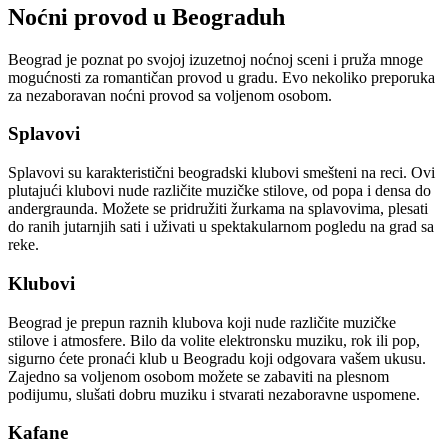
Noćni provod u Beograduh
Beograd je poznat po svojoj izuzetnoj noćnoj sceni i pruža mnoge
mogućnosti za romantičan provod u gradu. Evo nekoliko preporuka
za nezaboravan noćni provod sa voljenom osobom.
Splavovi
Splavovi su karakteristični beogradski klubovi smešteni na reci. Ovi
plutajući klubovi nude različite muzičke stilove, od popa i densa do
andergraunda. Možete se pridružiti žurkama na splavovima, plesati
do ranih jutarnjih sati i uživati ​​u spektakularnom pogledu na grad sa
reke.
Klubovi
Beograd je prepun raznih klubova koji nude različite muzičke
stilove i atmosfere. Bilo da volite elektronsku muziku, rok ili pop,
sigurno ćete pronaći klub u Beogradu koji odgovara vašem ukusu.
Zajedno sa voljenom osobom možete se zabaviti na plesnom
podijumu, slušati dobru muziku i stvarati nezaboravne uspomene.
Kafane