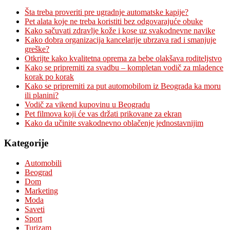
Šta treba proveriti pre ugradnje automatske kapije?
Pet alata koje ne treba koristiti bez odgovarajuće obuke
Kako sačuvati zdravlje kože i kose uz svakodnevne navike
Kako dobra organizacija kancelarije ubrzava rad i smanjuje
greške?
Otkrijte kako kvalitetna oprema za bebe olakšava roditeljstvo
Kako se pripremiti za svadbu – kompletan vodič za mladence
korak po korak
Kako se pripremiti za put automobilom iz Beograda ka moru
ili planini?
Vodič za vikend kupovinu u Beogradu
Pet filmova koji će vas držati prikovane za ekran
Kako da učinite svakodnevno oblačenje jednostavnijim
Kategorije
Automobili
Beograd
Dom
Marketing
Moda
Saveti
Sport
Turizam