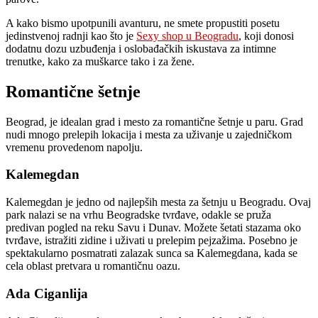
A kako bismo upotpunili avanturu, ne smete propustiti posetu
jedinstvenoj radnji kao što je
Sexy shop u Beogradu
, koji donosi
dodatnu dozu uzbuđenja i oslobađačkih iskustava za intimne
trenutke, kako za muškarce tako i za žene.
Romantične šetnje
Beograd, je idealan grad i mesto za romantične šetnje u paru. Grad
nudi mnogo prelepih lokacija i mesta za uživanje u zajedničkom
vremenu provedenom napolju.
Kalemegdan
Kalemegdan je jedno od najlepših mesta za šetnju u Beogradu. Ovaj
park nalazi se na vrhu Beogradske tvrđave, odakle se pruža
predivan pogled na reku Savu i Dunav. Možete šetati stazama oko
tvrđave, istražiti zidine i uživati ​​u prelepim pejzažima. Posebno je
spektakularno posmatrati zalazak sunca sa Kalemegdana, kada se
cela oblast pretvara u romantičnu oazu.
Ada Ciganlija